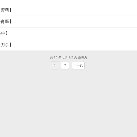
品资料】
杀肖區】
连中】
金刀杀】
共 20 条记录 1/2 页 条每页
1
2
下一页