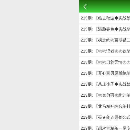
219期: 【临去秋波◆实战
219期: 【满脸春色◆实战
219期: 【枫之约㊣百期错
219期: 【㊣㊣记者㊣㊣铁
219期: 【㊣㊣刀剑无情㊣
219期: 【开心宝贝原版绝
219期: 【杀庄小子◆实战
219期: 【㊣鬼剪羽㊣统计
219期: 【龙马精神综合杀
219期: 【亮★劍☆原创公
219期: 【想次方精杀一尾