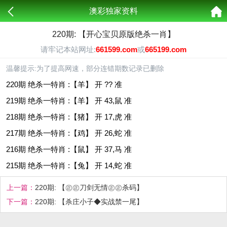
澳彩独家资料
220期: 【开心宝贝原版绝杀一肖】
请牢记本站网址:
661599.com
或
665199.com
温馨提示:为了提高网速，部分连错期数记录已删除
220期 绝杀一特肖 :【羊】 开 ?? 准
219期 绝杀一特肖 :【羊】 开 43,鼠 准
218期 绝杀一特肖 :【猪】 开 17,虎 准
217期 绝杀一特肖 :【鸡】 开 26,蛇 准
216期 绝杀一特肖 :【鼠】 开 37,马 准
215期 绝杀一特肖 :【兔】 开 14,蛇 准
上一篇：
220期: 【㊣㊣刀剑无情㊣㊣杀码】
下一篇：
220期: 【杀庄小子◆实战禁一尾】