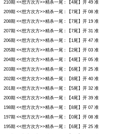
210期 <<想方次方>>精杀一尾 : 【4尾】开 49 准
209期 <<想方次方>>精杀一尾 : 【7尾】开 08 准
208期 <<想方次方>>精杀一尾 : 【7尾】开 19 准
207期 <<想方次方>>精杀一尾 : 【7尾】开 31 准
206期 <<想方次方>>精杀一尾 : 【1尾】开 47 准
205期 <<想方次方>>精杀一尾 : 【2尾】开 03 准
204期 <<想方次方>>精杀一尾 : 【4尾】开 05 准
203期 <<想方次方>>精杀一尾 : 【6尾】开 25 准
202期 <<想方次方>>精杀一尾 : 【8尾】开 40 准
201期 <<想方次方>>精杀一尾 : 【5尾】开 32 准
200期 <<想方次方>>精杀一尾 : 【4尾】开 39 准
198期 <<想方次方>>精杀一尾 : 【8尾】开 07 准
197期 <<想方次方>>精杀一尾 : 【0尾】开 08 准
195期 <<想方次方>>精杀一尾 : 【6尾】开 25 准