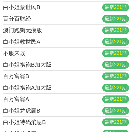
白小姐救世民B
最新
221
期
百分百财经
最新
221
期
澳门跑狗无痕版
最新
221
期
白小姐救世民A
最新
221
期
不服来战
最新
221
期
白小姐祺袍B加大版
最新
221
期
百万富翁B
最新
221
期
白小姐祺袍A加大版
最新
221
期
百万富翁A
最新
221
期
白小姐龙虎霸B
最新
221
期
白小姐特码消息B
最新
221
期