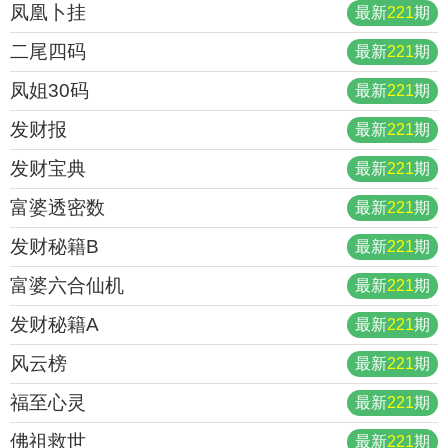
凤凰卜挂
最新
221
期
二尾四码
最新
221
期
凤姐30码
最新
221
期
发财报
最新
221
期
发财宝典
最新
221
期
富婆透密数
最新
221
期
发财秘籍B
最新
221
期
富婆六合仙机
最新
221
期
发财秘籍A
最新
221
期
风云榜
最新
221
期
福至心灵
最新
221
期
佛祖救世
最新
221
期