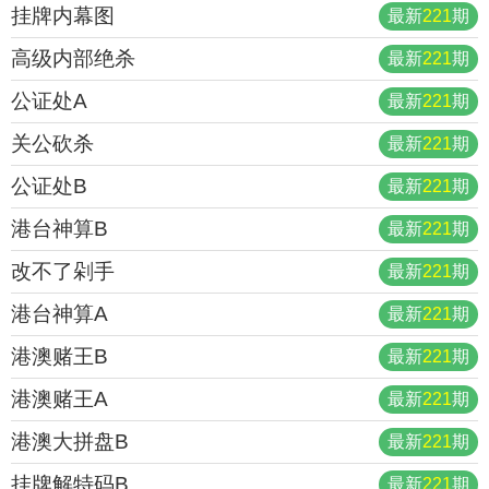
挂牌内幕图
最新
221
期
高级内部绝杀
最新
221
期
公证处A
最新
221
期
关公砍杀
最新
221
期
公证处B
最新
221
期
港台神算B
最新
221
期
改不了剁手
最新
221
期
港台神算A
最新
221
期
港澳赌王B
最新
221
期
港澳赌王A
最新
221
期
港澳大拼盘B
最新
221
期
挂牌解特码B
最新
221
期