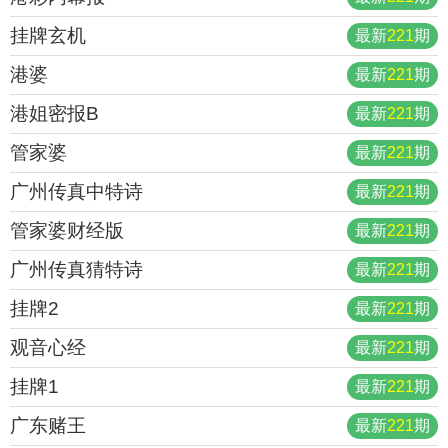
挂牌玄机
最新
221
期
港婆
最新
221
期
港姐密报B
最新
221
期
管家婆
最新
221
期
广州传真中特诗
最新
221
期
管家婆财经版
最新
221
期
广州传真猜特诗
最新
221
期
挂牌2
最新
221
期
观音心经
最新
221
期
挂牌1
最新
221
期
广东赌王
最新
221
期