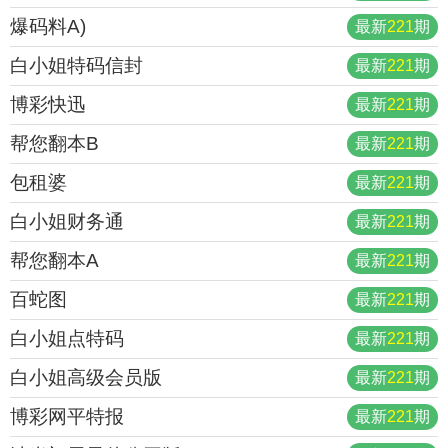
爆码料A)
最新
221
期
白小姐特码信封
最新
221
期
博彩快迅
最新
221
期
帮您翻本B
最新
221
期
包租婆
最新
221
期
白小姐财务通
最新
221
期
帮您翻本A
最新
221
期
百蛇图
最新
221
期
白小姐点特码
最新
221
期
白小姐高级会员版
最新
221
期
博彩网平特报
最新
221
期