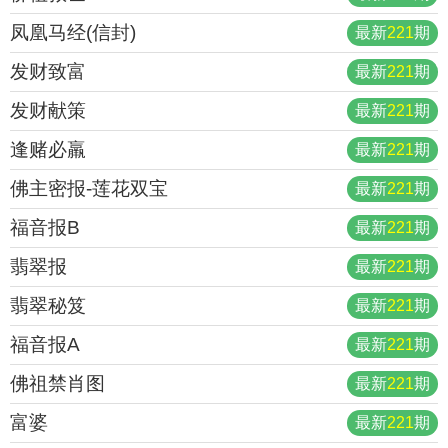
凤凰马经(信封)
最新
221
期
发财致富
最新
221
期
发财献策
最新
221
期
逢赌必羸
最新
221
期
佛主密报-莲花双宝
最新
221
期
福音报B
最新
221
期
翡翠报
最新
221
期
翡翠秘笈
最新
221
期
福音报A
最新
221
期
佛祖禁肖图
最新
221
期
富婆
最新
221
期