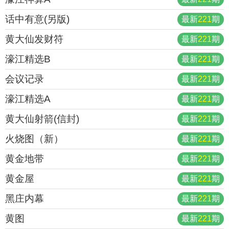
话中有意(另版)
最新
221
期
黄大仙发财符
最新
221
期
濠江精选B
最新
221
期
会议记录
最新
221
期
濠江精选A
最新
221
期
黄大仙射箭(信封)
最新
221
期
火烧图（新）
最新
221
期
黄金地带
最新
221
期
黄金屋
最新
221
期
黑庄内幕
最新
221
期
黄图
最新
221
期