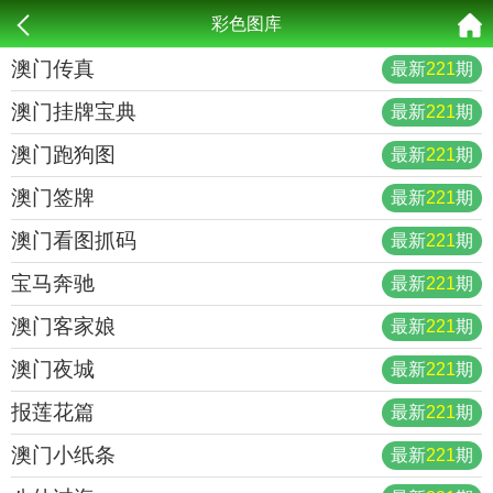
彩色图库
澳门传真
最新
221
期
澳门挂牌宝典
最新
221
期
澳门跑狗图
最新
221
期
澳门签牌
最新
221
期
澳门看图抓码
最新
221
期
宝马奔驰
最新
221
期
澳门客家娘
最新
221
期
澳门夜城
最新
221
期
报莲花篇
最新
221
期
澳门小纸条
最新
221
期