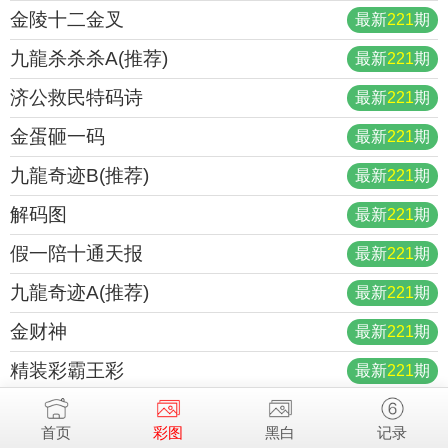
金陵十二金叉
最新
221
期
九龍杀杀杀A(推荐)
最新
221
期
济公救民特码诗
最新
221
期
金蛋砸一码
最新
221
期
九龍奇迹B(推荐)
最新
221
期
解码图
最新
221
期
假一陪十通天报
最新
221
期
九龍奇迹A(推荐)
最新
221
期
金财神
最新
221
期
精装彩霸王彩
最新
221
期
九龍内幕B(推荐)
最新
221
期
首页
彩图
黑白
记录