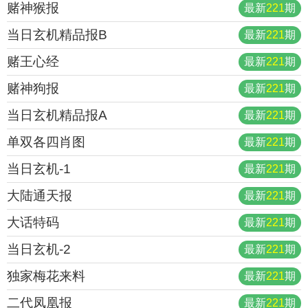
赌神猴报
最新
221
期
当日玄机精品报B
最新
221
期
赌王心经
最新
221
期
赌神狗报
最新
221
期
当日玄机精品报A
最新
221
期
单双各四肖图
最新
221
期
当日玄机-1
最新
221
期
大陆通天报
最新
221
期
大话特码
最新
221
期
当日玄机-2
最新
221
期
独家梅花来料
最新
221
期
二代凤凰报
最新
221
期