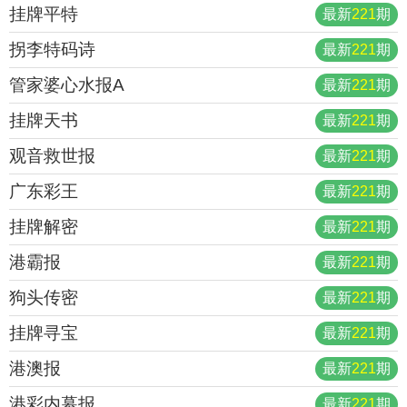
挂牌平特
最新
221
期
拐李特码诗
最新
221
期
管家婆心水报A
最新
221
期
挂牌天书
最新
221
期
观音救世报
最新
221
期
广东彩王
最新
221
期
挂牌解密
最新
221
期
港霸报
最新
221
期
狗头传密
最新
221
期
挂牌寻宝
最新
221
期
港澳报
最新
221
期
港彩内幕报
最新
221
期