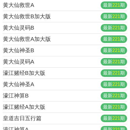
黄大仙救世A
最新
221
期
黄大仙救世B加大版
最新
221
期
黄大仙灵码B
最新
221
期
黄大仙救世A加大版
最新
221
期
黄大仙神圣B
最新
221
期
黄大仙灵码A
最新
221
期
濠江赌经B加大版
最新
221
期
黄大仙神圣A
最新
221
期
濠江神算B
最新
221
期
濠江赌经A加大版
最新
221
期
皇道吉日五行篇
最新
221
期
濠江神算A
最新
221
期