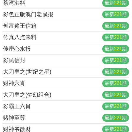
茶湾港料
最新
221
期
彩色正版澳门老鼠报
最新
221
期
创富赌王信箱
最新
221
期
传真八点来料
最新
221
期
传密心水报
最新
221
期
彩民信封
最新
221
期
大刀皇之(世纪之星)
最新
221
期
财神六肖
最新
221
期
大刀皇之(梦幻组合)
最新
221
期
彩霸王六肖
最新
221
期
赌神至尊
最新
221
期
财神爷散财
最新
221
期