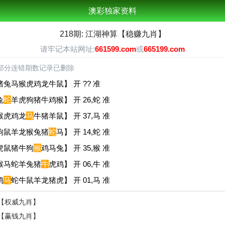
澳彩独家资料
218期: 江湖神算【稳赚九肖】
请牢记本站网址:
661599.com
或
665199.com
部分连错期数记录已删除
【猪兔马猴虎鸡龙牛鼠】 开 ?? 准
兔
蛇
羊虎狗猪牛鸡猴】 开 26,蛇 准
【猴虎鸡龙
马
牛猪羊鼠】 开 37,马 准
【狗鼠羊龙猴兔猪
蛇
马】 开 14,蛇 准
【虎鼠猪牛狗
猴
鸡马兔】 开 35,猴 准
【猴马蛇羊兔猪
牛
虎鸡】 开 06,牛 准
鸡
马
蛇牛鼠羊龙猪虎】 开 01,马 准
途【权威九肖】
合【赢钱九肖】