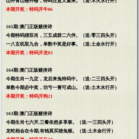
山外青山楼外楼，特码注意又重来。（送:木火水行开）
本期开奖：特码开牛06
165期:澳门正版赌侠诗
今期特码猜双肖，三五成群二六伴。（送:零三四头开）
一八玄机取九合，单数中奖是好事。（送:土金水行开）
本期开奖：特码开龙03
164期:澳门正版赌侠诗
今期生肖一九定，龙后来兔特码中。（送:二三四头开）
单数今期必中奖，功亏一篑可成山。（送:土木水行开）
本期开奖：特码开狗21
163期:澳门正版赌侠诗
今期生肖七六开,三餐依然多享泰。（送:一三四头开）
龙蛇相会在今期,有钱莫买猪兔猴。（送:土木金行开）