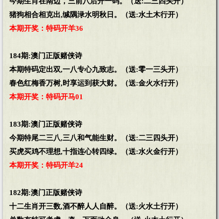
今期生肖在南边，三前八后开一码。（送:二三四头开）
猪狗相合相克出,缄隅渌水明秋日。（送:水土木行开）
本期开奖：特码开羊36
184期:澳门正版赌侠诗
本期特码定出双,一八专心九致志。（送:零一三头开）
春色红梅香万树,时享运到获大财。（送:金火水行开）
本期开奖：特码开马01
183期:澳门正版赌侠诗
今期特尾二三八,三八和气能生财。（送:二三四头开）
买虎买鸡不理想,十指连心转四绿。（送:水火金行开）
本期开奖：特码开羊24
182期:澳门正版赌侠诗
十二生肖开三数,酒不醉人人自醉。（送:火水土行开）