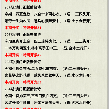
本期开奖：特码开鼠19
207期:澳门正版赌侠诗
今期二四五定数，八合十来两心欢。（送:一三四头开）
勤劳一生为农民，意马心猿醉梦中。（送:土水金行开）
本期开奖：特码开鼠31
206期:澳门正版赌侠诗
今期生肖开土金，四三连特为七开。（送:一二三头开）
一本万利四五来,林中高手王中王。（送:金木土行开）
本期开奖：特码开猴47
205期:澳门正版赌侠诗
今期生肖金在头,二五成七推吉数。（送:二三四头开）
家花堪比野花香，威风八面耸中天。（送:水火木行开）
本期开奖：特码开龙03
204期:澳门正版赌侠诗
今期生肖排第三,三五门数在四更。（送:二三四头开）
蓝红开出生肖东，阿尔三法闯天关。（送:火木水行开）