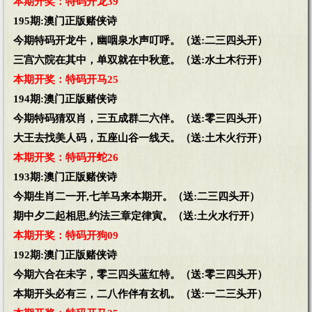
本期开奖：特码开龙39
195期:澳门正版赌侠诗
今期特码开龙牛，幽咽泉水声叮呼。（送:二三四头开）
三宫六院在其中，单双就在中秋意。（送:水土木行开）
本期开奖：特码开马25
194期:澳门正版赌侠诗
今期特码猜双肖，三五成群二六伴。（送:零三四头开）
大王去找美人码，五座山谷一线天。（送:土木火行开）
本期开奖：特码开蛇26
193期:澳门正版赌侠诗
今期生肖二一开,七羊马来本期开。（送:二三四头开）
期中夕二起相思,约法三章定律寅。（送:土火水行开）
本期开奖：特码开狗09
192期:澳门正版赌侠诗
今期六合在未字，零三四头蓝红特。（送:零三四头开）
本期开头必有三，二八作伴有玄机。（送:一二三头开）