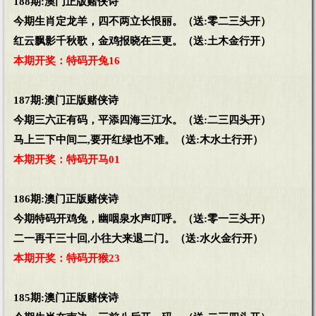
188期:澳门正版赌侠诗
今期生肖定龙羊，四不两立长恨丽。（送:零二三头开）
红云飘影千秋歌，金鸡报晓在三更。（送:土木金行开）
本期开奖：特码开兔16
187期:澳门正版赌侠诗
今期三六正有码，平添四海三江水。（送:二三四头开）
马上三下中间二,要开红绿也不难。（送:木水土行开）
本期开奖：特码开马01
186期:澳门正版赌侠诗
今期特码开鸡兔，幽咽泉水声叮呼。（送:零一三头开）
二一再干三十回,小往大来退二门。（送:水火金行开）
本期开奖：特码开猴23
185期:澳门正版赌侠诗