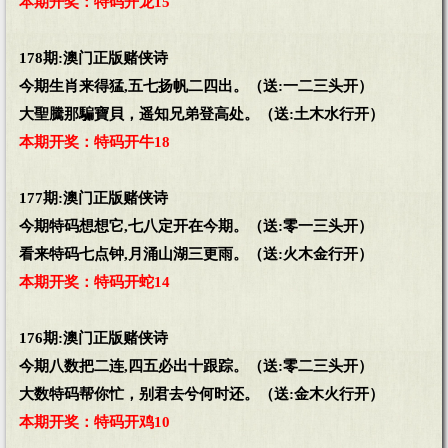
本期开奖：特码开龙15
178期:澳门正版赌侠诗
今期生肖来得猛,五七扬帆二四出。（送:一二三头开）
大聖騰那騙寶貝，遥知兄弟登高处。（送:土木水行开）
本期开奖：特码开牛18
177期:澳门正版赌侠诗
今期特码想想它,七八定开在今期。（送:零一三头开）
看来特码七点钟,月涌山湖三更雨。（送:火木金行开）
本期开奖：特码开蛇14
176期:澳门正版赌侠诗
今期八数把二连,四五必出十跟踪。（送:零二三头开）
大数特码帮你忙，别君去兮何时还。（送:金木火行开）
本期开奖：特码开鸡10