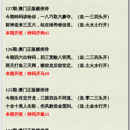
127期:澳门正版赌侠诗
今期特码讲给你，一八巧取六豪夺。（送:一三四头开）
财神送来三五六，站在绿旁候佳音。（送:火水土行开）
本期开奖：特码开狗45
126期:澳门正版赌侠诗
今期四六出特码，四三宽敞八明亮。（送:二三四头开）
两天打鱼三天网，猴前龙后前世定。（送:土火水行开）
本期开奖：特码开马49
125期:澳门正版赌侠诗
今期生肖定开龙，三跟四自不同道。（送:零二三头开）
十全十美人生盼，伤风败俗金莲到。（送:土金水行开）
本期开奖：特码开鼠31