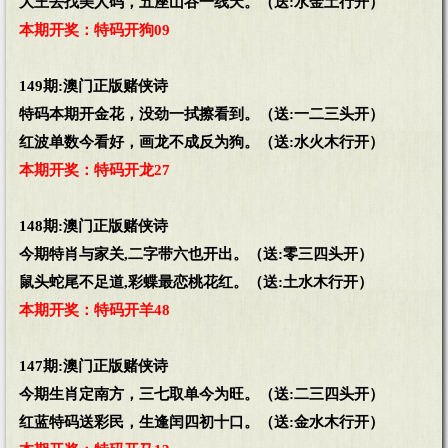
大王去找美人码，五座山谷一线天。（送:水金土行开）
本期开奖：特码开狗09
149期:澳门正版赌侠诗
特码本期开金花，没劲一拭擦看到。（送:一二三头开）
红波单数今看好，画龙不成反为狗。（送:水火木行开）
本期开奖：特码开龙27
148期:澳门正版赌侠诗
今期特肖与家关,二字带六也开出。（送:零三四头开）
鼠头蛇尾不足道,彩蝶最恋桃花红。（送:土水木行开）
本期开奖：特码开羊48
147期:澳门正版赌侠诗
今期生肖定南方，三七取单今为旺。（送:二三四头开）
红蓝特码送彩民，生逢闰四初十口。（送:金水木行开）