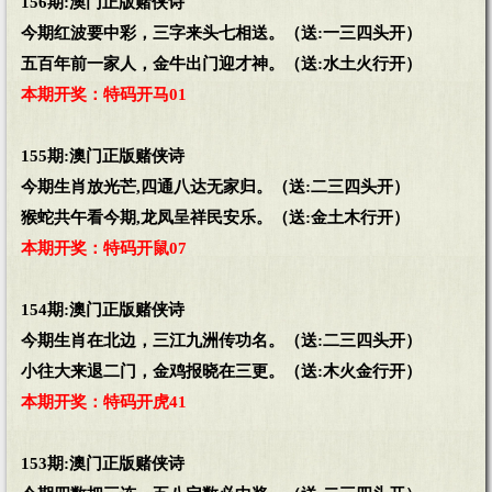
156期:澳门正版赌侠诗
今期红波要中彩，三字来头七相送。（送:一三四头开）
五百年前一家人，金牛出门迎才神。（送:水土火行开）
本期开奖：特码开马01
155期:澳门正版赌侠诗
今期生肖放光芒,四通八达无家归。（送:二三四头开）
猴蛇共午看今期,龙凤呈祥民安乐。（送:金土木行开）
本期开奖：特码开鼠07
154期:澳门正版赌侠诗
今期生肖在北边，三江九洲传功名。（送:二三四头开）
小往大来退二门，金鸡报晓在三更。（送:木火金行开）
本期开奖：特码开虎41
153期:澳门正版赌侠诗