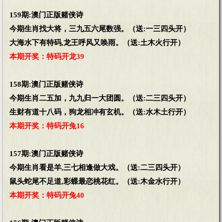
159期:澳门正版赌侠诗
今期生肖找大将，三九五六尾数强。（送:一三四头开）
大海水下有特码,龙王呼风又唤雨。（送:土木火行开）
本期开奖：特码开龙39
158期:澳门正版赌侠诗
今期生肖二五加，九九归一大团圆。（送:二三四头开）
生财有道十八码，狗龙相冲有玄机。（送:水木土行开）
本期开奖：特码开兔16
157期:澳门正版赌侠诗
今期生肖看是羊,三七相逢做大戏。（送:二三四头开）
鼠头蛇尾不足道,彩蝶最恋桃花红。（送:木金水行开）
本期开奖：特码开兔40