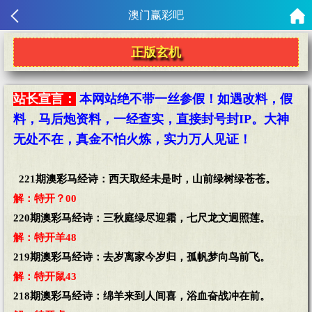
澳门赢彩吧
正版玄机
站长宣言：
本网站绝不带一丝参假！如遇改料，假
料，马后炮资料，一经查实，直接封号封IP。大神
无处不在，真金不怕火炼，实力万人见证！
221期澳彩马经诗：西天取经未是时，山前绿树绿苍苍。
解：特开？00
220期澳彩马经诗：三秋庭绿尽迎霜，七尺龙文迥照莲。
解：特开羊48
219期澳彩马经诗：去岁离家今岁归，孤帆梦向鸟前飞。
解：特开鼠43
218期澳彩马经诗：绵羊来到人间喜，浴血奋战冲在前。