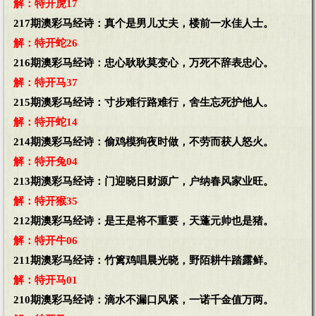
解：特开虎17
217期澳彩马经诗：真个是男儿丈夫，楼前一水佳人士。
解：特开蛇26
216期澳彩马经诗：忠心耿耿莫变心，万死不辞表忠心。
解：特开马37
215期澳彩马经诗：寸步难行路难行，舍生忘死护他人。
解：特开蛇14
214期澳彩马经诗：偷鸡模狗夜时做，不劳而获人怒火。
解：特开兔04
213期澳彩马经诗：门迎晓日财源广，户纳春风家业旺。
解：特开猴35
212期澳彩马经诗：是王是将不重要，天蓬元帅也是猪。
解：特开牛06
211期澳彩马经诗：竹篱鸡唱晨光晓，野陌耕牛踏露鲜。
解：特开马01
210期澳彩马经诗：滴水不漏口风紧，一诺千金值万两。