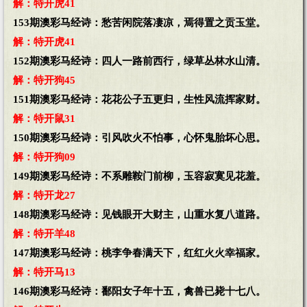
解：特开虎41
153期澳彩马经诗：愁苦闲院落凄凉，焉得置之贡玉堂。
解：特开虎41
152期澳彩马经诗：四人一路前西行，绿草丛林水山清。
解：特开狗45
151期澳彩马经诗：花花公子五更归，生性风流挥家财。
解：特开鼠31
150期澳彩马经诗：引风吹火不怕事，心怀鬼胎坏心思。
解：特开狗09
149期澳彩马经诗：不系雕鞍门前柳，玉容寂寞见花羞。
解：特开龙27
148期澳彩马经诗：见钱眼开大财主，山重水复八道路。
解：特开羊48
147期澳彩马经诗：桃李争春满天下，红红火火幸福家。
解：特开马13
146期澳彩马经诗：鄱阳女子年十五，禽兽已毙十七八。