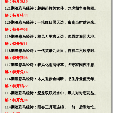
解：特开兔16
121期澳彩马经诗：翩翩起舞美女伴，龙虎相争凑热闹。
解：特开猪44
120期澳彩马经诗：一轮红日照天边，富贵当时财运来。
解：特开牛06
119期澳彩马经诗：雄风万里志无边，晚霞红遍照大地。
解：特开猴11
118期澳彩马经诗：一代英豪九天日，自有二六砍柴时。
解：特开猪08
117期澳彩马经诗：春风化雨润绿草，犬守家园夜不息。
解：特开兔16
116期澳彩马经诗：木人退步金绳断，书生身业值无年。
解：特开鸡22
115期澳彩马经诗：鸳鸯双双戏水中，蝶儿对对恋花丛。
解：特开兔04
114期澳彩马经诗：阳春三月雨连绵，一前一后犁地忙。