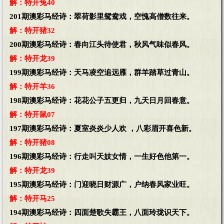
解：特开兔40
201期澳彩马经诗：翠荷影里鸳鸯戏，空愧高僧数往来。
解：特开猪32
200期澳彩马经诗：春向江头待使君，秋风气味似春风。
解：特开龙39
199期澳彩马经诗：天马凌空追远雁，群羊踏草过青山。
解：特开羊36
198期澳彩马经诗：花花公子五更归，九天日月回春意。
解：特开鼠07
197期澳彩马经诗：夏室炎炎少人欢 ，八彩眉开喜色新。
解：特开猪08
196期澳彩马经诗：行走叫天妓女情，一生好色他第一。
解：特开龙39
195期澳彩马经诗：门迎晓日财源广，户纳春风家业旺。
解：特开马25
194期澳彩马经诗：四面楚歌失霸王，八面玲珑识天下。