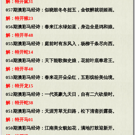
解：特开鼠31
057期澳彩马经诗：似晓鼓冬冬挝五，金钗醉就胡姬画。
解：特开猴23
056期澳彩马经诗：春来江水绿如蓝，身边全是鸡和娘。
解：特开羊48
055期澳彩马经诗：庭前时有东风入，杨柳千条尽向西。
解：特开蛇14
054期澳彩马经诗：天下能歌御史娘，花前叶底奉君王。
解：特开羊48
053期澳彩马经诗：春来花开朵朵红，五彩缤纷美仙境。
解：特开龙15
052期澳彩马经诗：一代英豪九天日，自有二六砍柴时。
解：特开蛇38
051期澳彩马经诗：天涯芳草无归路，松下清斋折露葵。
解：特开马01
050期澳彩马经诗：江南美女貌如花，满地打鼓迎新开。