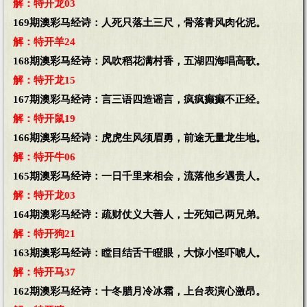
解：特开龙03
169期澳彩马经诗：人死只落土三尺，骨落青风肉化泥。
解：特开羊24
168期澳彩马经诗：风吹稻花满村香，五湖四海唱高歌。
解：特开龙15
167期澳彩马经诗：言三语四造谣言，疯疯癫癫不正经。
解：特开鼠19
166期澳彩马经诗：虎虎生风须眉勇，前途无量龙生地。
解：特开牛06
165期澳彩马经诗：一日千里来相会，流落他乡遇贵人。
解：特开龙03
164期澳彩马经诗：疏财仗义大善人，士死知己两兄弟。
解：特开狗21
163期澳彩马经诗：瞠目结舌干瞪眼，大惊小怪吓唬人。
解：特开马37
162期澳彩马经诗：十冬腊月冷冰霜，上台表演心激昂。