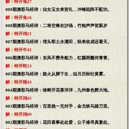
解：特开兔27
009期澳彩马经诗：仙女玉女来贺礼，冲锋陷阵不配功。
解：特开兔16
008期澳彩马经诗：二将交锋在沙场，竹炮声声贺新岁
解：特开鸡21
007期澳彩马经诗：埋头犁土水灌田，秋来收成还看天。
解：特开牛41
006期澳彩马经诗：东风不费舟船力，红颜两鬓何青青。
解：特开蛇13
005期澳彩马经诗：路火从脚下生，凶月历秋吐黄雾。
解：特开猪43
004期澳彩马经诗：绿树开花喜洋洋，九州春色辉大地。
解：特开鸡45
003期澳彩马经诗：百里挑一无对手，金戈铁马踏万里。
解：特开鸡09
002期澳彩马经诗：花田喜事处处爱，公子难寻真妻处。