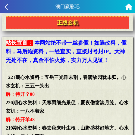
澳门赢彩吧
正版玄机
站长宣言：
本网站绝不带一丝参假！如遇改料，假
料，马后炮资料，一经查实，直接封号封IP。大神
无处不在，真金不怕火炼，实力万人见证！
221期心水资料：五岳三光浑未剖，春满故园犹未归。心
水玄机：三五一头出
解：特开？00
220期心水资料：天寒雨细光景促，夏夜僧窗淡月笼。心水
玄机：一八不着家
解：特开羊48
219期心水资料：春去秋来叶生根，山野盛林好地方。心水