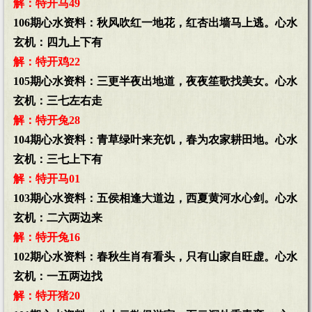
解：特开马49
106期心水资料：秋风吹红一地花，红杏出墙马上逃。心水
玄机：四九上下有
解：特开鸡22
105期心水资料：三更半夜出地道，夜夜笙歌找美女。心水
玄机：三七左右走
解：特开兔28
104期心水资料：青草绿叶来充饥，春为农家耕田地。心水
玄机：三七上下有
解：特开马01
103期心水资料：五侯相逢大道边，西夏黄河水心剑。心水
玄机：二六两边来
解：特开兔16
102期心水资料：春秋生肖有看头，只有山家自旺虚。心水
玄机：一五两边找
解：特开猪20