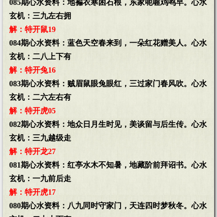
085期心水资料：地褊衣寒困石根，东家呃喔鸡鸣早。心水
玄机：三九左右拥
解：特开鼠19
084期心水资料：蓝色天空春来到，一朵红花赠美人。心水
玄机：二八上下有
解：特开兔16
083期心水资料：贼眉鼠眼兔眼红，三过家门春风吹。心水
玄机：二六左右有
解：特开虎05
082期心水资料：地众日月生时见，美谈留与后生传。心水
玄机：三九越级走
解：特开龙27
081期心水资料：红亭水木不知暑，地藏阶前拜诏书。心水
玄机：一九前后走
解：特开虎17
080期心水资料：八九同时守家门，天连四时梦秋冬。心水