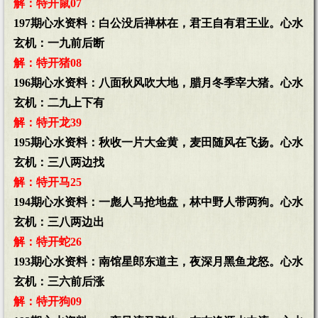
解：特开鼠07
197期心水资料：白公没后禅林在，君王自有君王业。心水
玄机：一九前后断
解：特开猪08
196期心水资料：八面秋风吹大地，腊月冬季宰大猪。心水
玄机：二九上下有
解：特开龙39
195期心水资料：秋收一片大金黄，麦田随风在飞扬。心水
玄机：三八两边找
解：特开马25
194期心水资料：一彪人马抢地盘，林中野人带两狗。心水
玄机：三八两边出
解：特开蛇26
193期心水资料：南馆星郎东道主，夜深月黑鱼龙怒。心水
玄机：三六前后涨
解：特开狗09