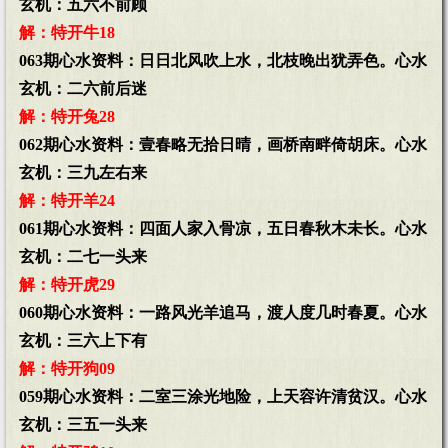
玄机：五六不前顾
解：特开牛18
063期心水资料：日日北风吹上水，北枝晚出犹弄色。心水
玄机：二六前后迷
解：特开兔28
062期心水资料：壹春略无拾日晴，画桥南畔倚胡床。心水
玄机：三九左右来
解：特开羊24
061期心水资料：四面人家入骨凉，五日春秋木未长。心水
玄机：二七一头来
解：特开虎29
060期心水资料：一路风光羊追马，渡人度几时春夏。心水
玄机：三六上下有
解：特开狗09
059期心水资料：二室三涂光地险，上天容许清贫汉。心水
玄机：三五一头来