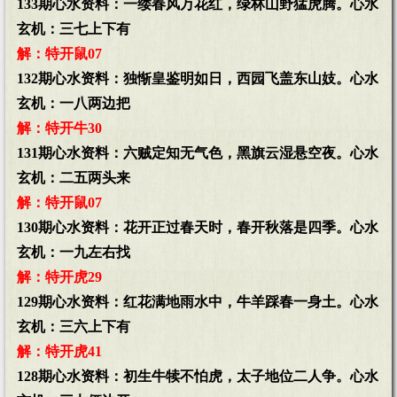
133期心水资料：一缕春风万花红，绿林山野猛虎腾。心水
玄机：三七上下有
解：特开鼠07
132期心水资料：独惭皇鉴明如日，西园飞盖东山妓。心水
玄机：一八两边把
解：特开牛30
131期心水资料：六贼定知无气色，黑旗云湿悬空夜。心水
玄机：二五两头来
解：特开鼠07
130期心水资料：花开正过春天时，春开秋落是四季。心水
玄机：一九左右找
解：特开虎29
129期心水资料：红花满地雨水中，牛羊踩春一身土。心水
玄机：三六上下有
解：特开虎41
128期心水资料：初生牛犊不怕虎，太子地位二人争。心水