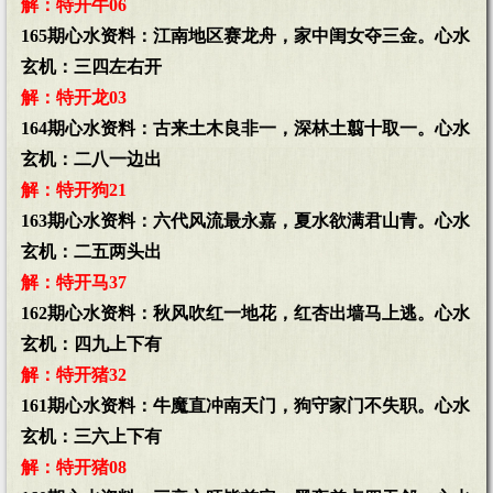
解：特开牛06
165期心水资料：江南地区赛龙舟，家中闺女夺三金。心水
玄机：三四左右开
解：特开龙03
164期心水资料：古来土木良非一，深林土翦十取一。心水
玄机：二八一边出
解：特开狗21
163期心水资料：六代风流最永嘉，夏水欲满君山青。心水
玄机：二五两头出
解：特开马37
162期心水资料：秋风吹红一地花，红杏出墙马上逃。心水
玄机：四九上下有
解：特开猪32
161期心水资料：牛魔直冲南天门，狗守家门不失职。心水
玄机：三六上下有
解：特开猪08