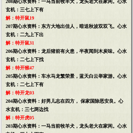
208期心水资料：一马当前牧羊犬，龙头老大在家闲。心水
玄机：三七上下有
解：特开鼠19
207期心水资料：东方大地出佳人，暗送秋波双双飞。心水
玄机：二九上下出
解：特开鼠31
206期心水资料：龙后猪前有火患，半夜闻到木炭味。心水
玄机：二七上下找
解：特开猴47
205期心水资料：车水马龙繁荣景，蓝天白云举家游。心水
玄机：二七上下有
解：特开龙03
204期心水资料：好男儿志在四方， 保家国除恶安良。心
水玄机：三七两边找
解：特开虎05
203期心水资料：一马当前牧羊犬，龙头老大在家闲。心水