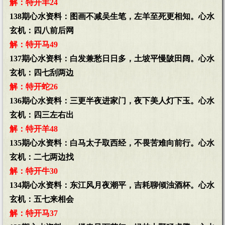
解：特开羊24
138期心水资料：图画不减吴生笔，左羊至死更相知。心水
玄机：四八前后网
解：特开马49
137期心水资料：白发兼愁日日多，土坡平慢陂田阔。心水
玄机：四七刮两边
解：特开蛇26
136期心水资料：三更半夜进家门，夜下美人灯下玉。心水
玄机：四三左右出
解：特开羊48
135期心水资料：白马太子取西经，不畏苦难向前行。心水
玄机：二七两边找
解：特开牛30
134期心水资料：东江风月夜潮平，吉耗聊倾浊酒杯。心水
玄机：五七来相会
解：特开马37