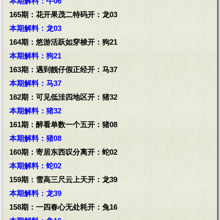
本期解料：牛06
165期：花开果茂二特码开：龙03
本期解料：龙03
164期：悠游活跃如穿梭开：狗21
本期解料：狗21
163期：遇到靓仔假正经开：马37
本期解料：马37
162期：可见低洼四地区开：猪32
本期解料：猪32
161期：醉看单数一个五开：猪08
本期解料：猪08
160期：寄居东西叹分离开：蛇02
本期解料：蛇02
159期：雪高三尺云上天开：龙39
本期解料：龙39
158期：一四春心无处耗开：兔16