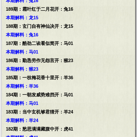
本期解料：兔16
189期：霜叶红于二月花开：兔16
本期解料：龙15
188期：玄门自有神仙决开：龙15
本期解料：兔16
187期：酷劲二诶看似简开：马01
本期解料：马01
186期：勤恳劳作无怨言开：猴23
本期解料：猴23
185期：一枝梅花香十里开：羊36
本期解料：羊36
184期：一朝发威势难挡开：马01
本期解料：马01
183期：当中玄机够君猜开：羊24
本期解料：羊24
182期：愁思满满藏腹中开：虎41