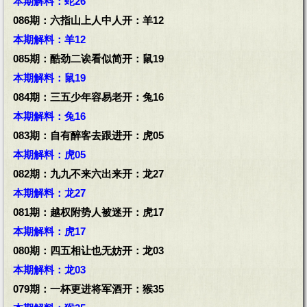
本期解料：蛇26
086期：六指山上人中人开：羊12
本期解料：羊12
085期：酷劲二诶看似简开：鼠19
本期解料：鼠19
084期：三五少年容易老开：兔16
本期解料：兔16
083期：自有醉客去跟进开：虎05
本期解料：虎05
082期：九九不来六出来开：龙27
本期解料：龙27
081期：越权附势人被迷开：虎17
本期解料：虎17
080期：四五相让也无妨开：龙03
本期解料：龙03
079期：一杯更进将军酒开：猴35