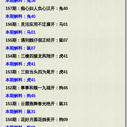
本期解料：兔16
157期：痴心妇人负心汉开：兔40
本期解料：兔40
156期：灵活应用不迂腐开：马01
本期解料：马01
155期：遇到靓仔假正经开：鼠07
本期解料：鼠07
154期：三檐四簇龙凤翔开：虎41
本期解料：虎41
153期：三前当头四为尾开：虎41
本期解料：虎41
152期：事事和顺一九福开：狗45
本期解料：狗45
151期：云霞燕舞春光艳开：鼠31
本期解料：鼠31
150期：花好月圆花烛夜开：狗09