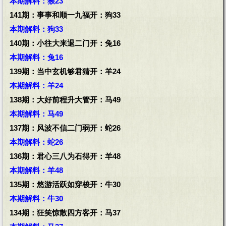
本期解料：猴23
141期：事事和顺一九福开：狗33
本期解料：狗33
140期：小往大来退二门开：兔16
本期解料：兔16
139期：当中玄机够君猜开：羊24
本期解料：羊24
138期：大好前程升大管开：马49
本期解料：马49
137期：风波不信二门弱开：蛇26
本期解料：蛇26
136期：君心三八为石得开：羊48
本期解料：羊48
135期：悠游活跃如穿梭开：牛30
本期解料：牛30
134期：狂笑惊散四方客开：马37