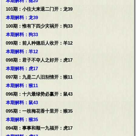
本期解料：猪20
101期：小往大来退二门开：龙39
本期解料：龙39
100期：惟有下四少灾祸开：狗33
本期解料：狗33
099期：前人种德后人收开：羊12
本期解料：羊12
098期：君子不夺人之好开：虎17
本期解料：虎17
097期：九是二八旧别情开：猴11
本期解料：猴11
096期：十六最绿势必赢开：鼠43
本期解料：鼠43
095期：一枝梅花香十里开：猴35
本期解料：猴35
094期：事事和顺一九福开：虎17