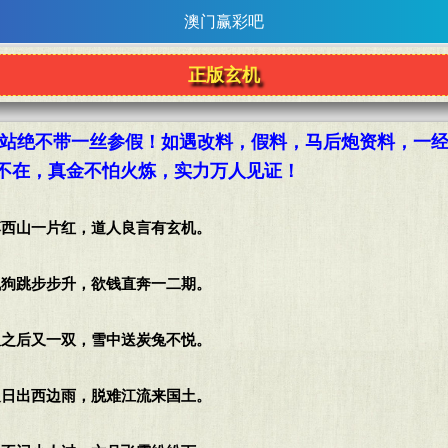
澳门赢彩吧
正版玄机
站绝不带一丝参假！如遇改料，假料，马后炮资料，一
处不在，真金不怕火炼，实力万人见证！
日落西山一片红，道人良言有玄机。
鸡飞狗跳步步升，欲钱直奔一二期。
一双之后又一双，雪中送炭兔不悦。
东边日出西边雨，脱难江流来国土。