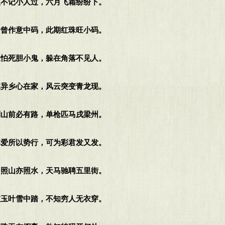
大人不记小人过，六月飞霜纷纷下。
四十曾作意中码，此期红珠旺小码。
贪生怕死胆小鬼，躲在角落不见人。
身在异乡心在家，风云突变青龙现。
车到山前必有路，单枪匹马戌梁州。
情非爱所以势行，可为彩君发又发。
旭日照山亦照水，天马驰聘五里街。
金枝玉叶雪中踏，不知穷人无衣穿。