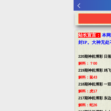
站长宣言：
本网
封IP。大神无
220期神机博彩 
解料：？00
219期神机博彩 
解料：鼠43
218期神机博彩 
解料：虎17
217期神机博彩 
解料：蛇26