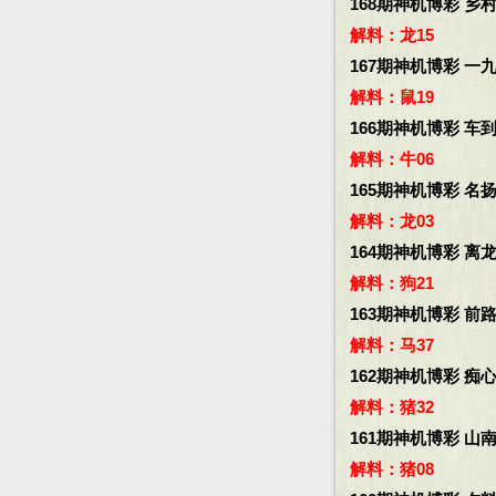
168期神机博彩 
解料：龙15
167期神机博彩 
解料：鼠19
166期神机博彩 
解料：牛06
165期神机博彩 
解料：龙03
164期神机博彩 
解料：狗21
163期神机博彩 
解料：马37
162期神机博彩 
解料：猪32
161期神机博彩 
解料：猪08