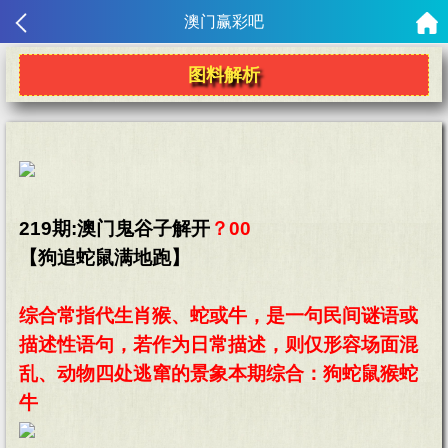
澳门赢彩吧
图料解析
219期:澳门鬼谷子解开
？00
【狗追蛇鼠满地跑】
综合常指代生肖猴、蛇或牛，是一句民间谜语或
描述性语句，若作为日常描述，则仅形容场面混
乱、动物四处逃窜的景象本期综合：狗蛇鼠猴蛇
牛