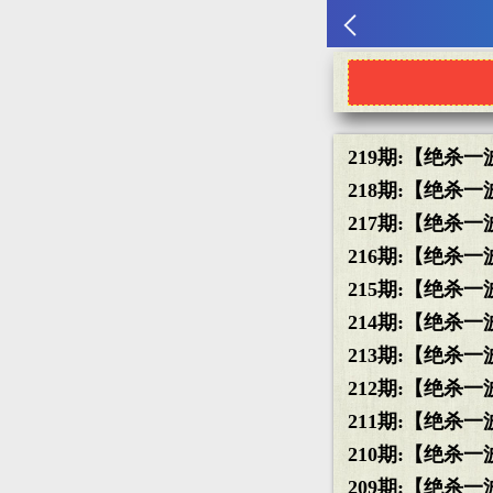
219期:【绝杀一
218期:【绝杀一
217期:【绝杀一
216期:【绝杀一
215期:【绝杀一
214期:【绝杀一
213期:【绝杀一
212期:【绝杀一
211期:【绝杀一
210期:【绝杀一
209期:【绝杀一