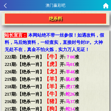
澳门赢彩吧
绝杀料
站长宣言：
本网站绝不带一丝参假！如遇改料，假
料，马后炮资料，一经查实，直接封号封IP。大神
无处不在，真金不怕火炼，实力万人见证！
【牛】
222期:【绝杀一肖】
开:
？00
准
【虎】
221期:【绝杀一肖】
开:
马01
准
【龙】
220期:【绝杀一肖】
开:
羊48
准
【羊】
219期:【绝杀一肖】
开:
鼠43
准
【羊】
218期:【绝杀一肖】
开:
虎17
准
【牛】
217期:【绝杀一肖】
开:
蛇26
准
【猪】
216期:【绝杀一肖】
开:
马37
准
【狗】
215期:【绝杀一肖】
开:
蛇14
准