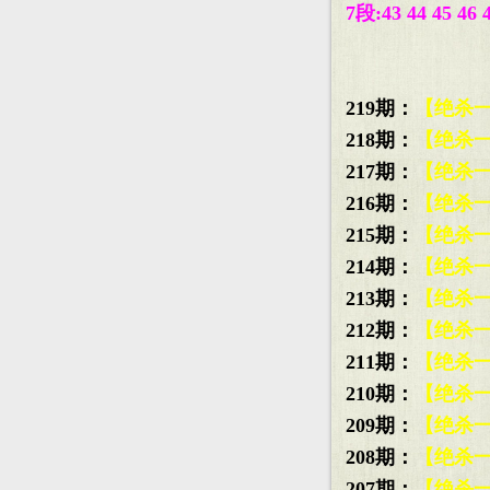
7段:43 44 45 46 4
219期：
【绝杀
218期：
【绝杀
217期：
【绝杀
216期：
【绝杀
215期：
【绝杀
214期：
【绝杀
213期：
【绝杀
212期：
【绝杀
211期：
【绝杀
210期：
【绝杀
209期：
【绝杀
208期：
【绝杀
207期：
【绝杀