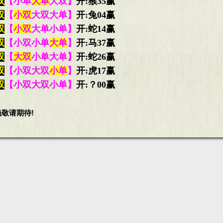
双
【小单
大单
大双】
开:猴35赢
双
【
小双
大双大单】
开:兔04赢
双
【
小双
大单小单】
开:蛇14赢
双
【小双小单
大单
】
开:马37赢
双
【
大双
小单大单】
开:蛇26赢
双
【小双大双
小单
】
开:虎17赢
双
【小双大双小单】
开:？00赢
敬请期待!