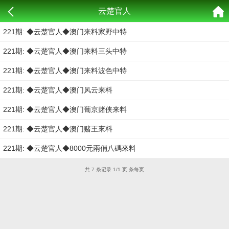
云楚官人
221期: ◆云楚官人◆澳门来料家野中特
221期: ◆云楚官人◆澳门来料三头中特
221期: ◆云楚官人◆澳门来料波色中特
221期: ◆云楚官人◆澳门风云来料
221期: ◆云楚官人◆澳门葡京赌侠来料
221期: ◆云楚官人◆澳门赌王來料
221期: ◆云楚官人◆8000元兩俏八碼來料
共 7 条记录 1/1 页 条每页