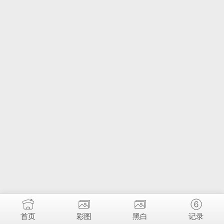
首页
彩图
黑白
记录