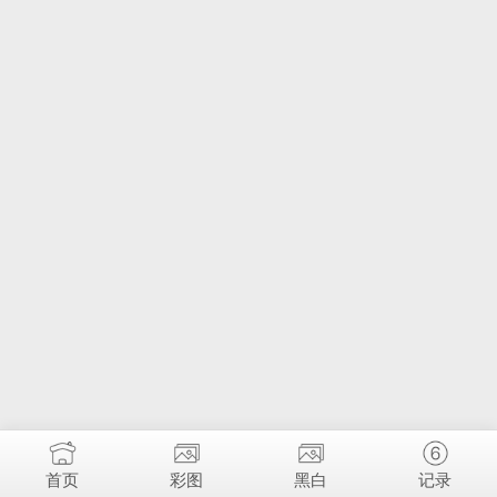
首页
彩图
黑白
记录