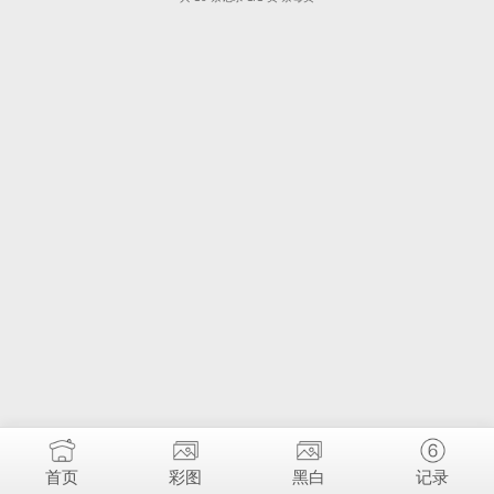
首页
彩图
黑白
记录