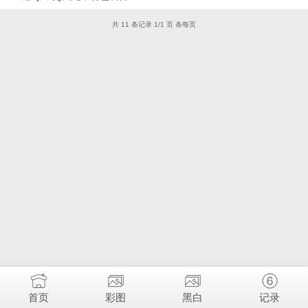
共 11 条记录 1/1 页 条每页
首页
彩图
黑白
记录