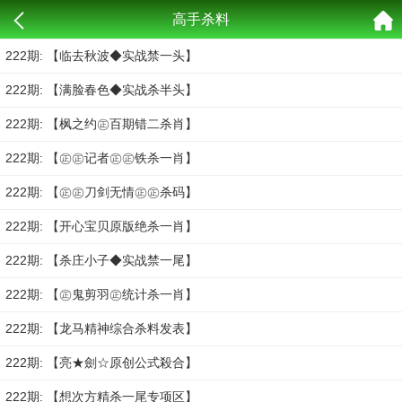
高手杀料
222期: 【临去秋波◆实战禁一头】
222期: 【满脸春色◆实战杀半头】
222期: 【枫之约㊣百期错二杀肖】
222期: 【㊣㊣记者㊣㊣铁杀一肖】
222期: 【㊣㊣刀剑无情㊣㊣杀码】
222期: 【开心宝贝原版绝杀一肖】
222期: 【杀庄小子◆实战禁一尾】
222期: 【㊣鬼剪羽㊣统计杀一肖】
222期: 【龙马精神综合杀料发表】
222期: 【亮★劍☆原创公式殺合】
222期: 【想次方精杀一尾专项区】