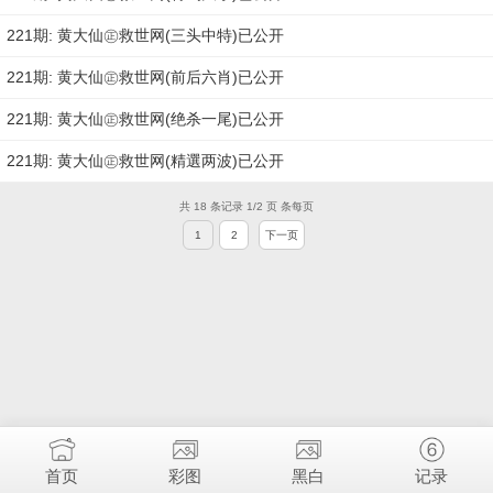
221期: 黄大仙㊣救世网(三头中特)已公开
221期: 黄大仙㊣救世网(前后六肖)已公开
221期: 黄大仙㊣救世网(绝杀一尾)已公开
221期: 黄大仙㊣救世网(精選两波)已公开
共 18 条记录 1/2 页 条每页
1
2
下一页
首页
彩图
黑白
记录