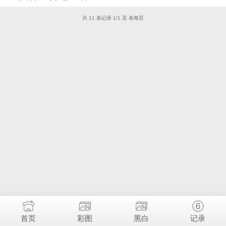
共 11 条记录 1/1 页 条每页
首页
彩图
黑白
记录