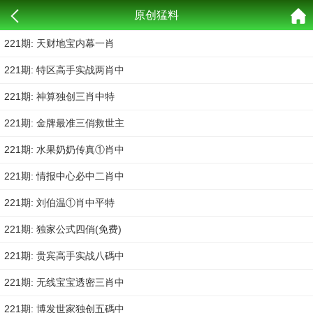
原创猛料
221期: 天财地宝内幕一肖
221期: 特区高手实战两肖中
221期: 神算独创三肖中特
221期: 金牌最准三俏救世主
221期: 水果奶奶传真①肖中
221期: 情报中心必中二肖中
221期: 刘伯温①肖中平特
221期: 独家公式四俏(免费)
221期: 贵宾高手实战八碼中
221期: 无线宝宝透密三肖中
221期: 博发世家独创五碼中