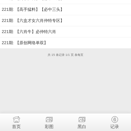
221期: 【高手猛料】【必中三头】
221期: 【六盒才女六肖仲特专区】
221期: 【六肖牛】必仲特六肖
221期: 【原创网络单双】
共 15 条记录 1/1 页 条每页
首页
彩图
黑白
记录