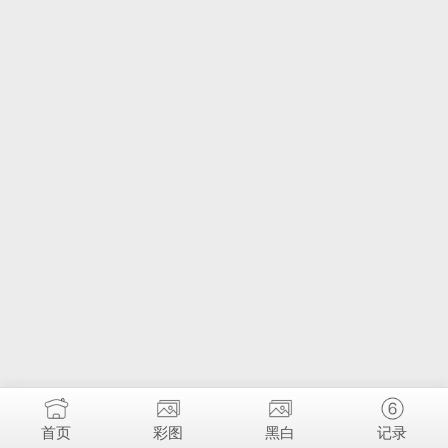
首页
彩图
黑白
记录