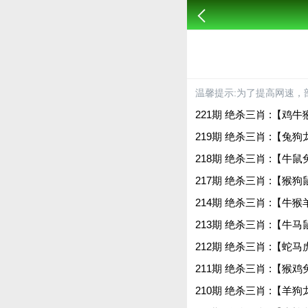
温馨提示:为了提高网速，
221期 绝杀三肖 :【鸡牛猴
219期 绝杀三肖 :【兔狗龙
218期 绝杀三肖 :【牛鼠兔
217期 绝杀三肖 :【猴狗鼠
214期 绝杀三肖 :【牛猴羊
213期 绝杀三肖 :【牛马鼠
212期 绝杀三肖 :【蛇马虎
211期 绝杀三肖 :【猴鸡兔
210期 绝杀三肖 :【羊狗龙