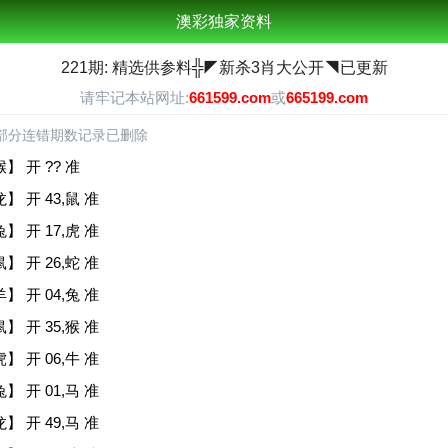
澳彩独家资料
221期: 精选供参料╬◤新杀3肖大公开◥已更新
请牢记本站网址:
661599.com
或
665199.com
部分连错期数记录已删除
】 开 ?? 准
】 开 43,鼠 准
】 开 17,虎 准
】 开 26,蛇 准
】 开 04,兔 准
】 开 35,猴 准
】 开 06,牛 准
】 开 01,马 准
】 开 49,马 准