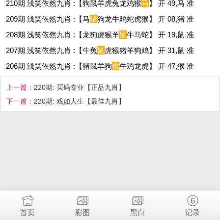
210期 浅笑依然九肖 :【狗鼠羊虎兔龙鸡猴
马
】 开 49,马 准
209期 浅笑依然九肖 :【马
猪
狗龙牛鸡蛇虎猴】 开 08,猪 准
208期 浅笑依然九肖 :【龙狗虎猴羊
鼠
牛马蛇】 开 19,鼠 准
207期 浅笑依然九肖 :【牛兔
鼠
虎猴猪羊狗鸡】 开 31,鼠 准
206期 浅笑依然九肖 :【猪鼠羊狗
猴
牛鸡龙虎】 开 47,猴 准
上一篇：
220期: 买码专业【正品九肖】
下一篇：
220期: 戏如人生【最佳九肖】
首页
彩图
黑白
记录