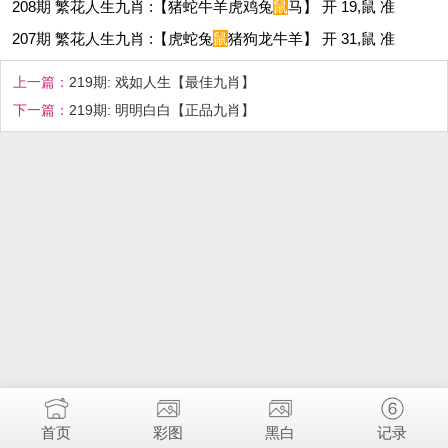
208期 繁花人生九肖 :【猪蛇牛羊虎鸡兔
鼠
马】 开 19,鼠 准
207期 繁花人生九肖 :【虎蛇兔
鼠
猪狗龙牛羊】 开 31,鼠 准
上一篇：
219期: 戏如人生【最佳九肖】
下一篇：
219期: 明明白白【正品九肖】
首页
彩图
黑白
记录