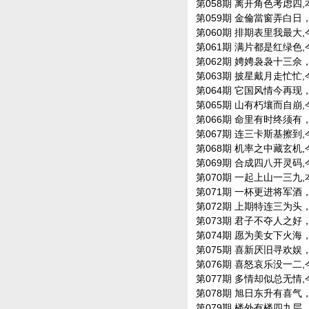
第058期 离开角色考虑四
第059期 金倫當窗弄白
第060期 排期表里我最大
第061期 满片都是红绿色
第062期 娉娉袅袅十三
第063期 披星戴月走忙忙
第064期 它国风情今再
第065期 山有朽壤而自崩
第066期 命里有时终须
第067期 连三卡斯基擦到
第068期 机率之中藏玄机
第069期 合成四八开灵码
第070期 一起上山一三九
第071期 一杯更进将军
第072期 上期特连三为
第073期 君子不夺人之
第074期 愿为美女下火
第075期 喜新厌旧寻欢
第076期 喜怒哀乐没一二
第077期 多情却似总无情
第078期 旭日东升有喜
第079期 楼外有楼四九