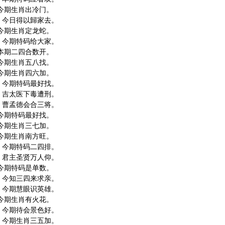
,今期生肖出冷门。
绿，今日得以歸家去。
,今期生肖定龙蛇。
坤，今期特码给大家。
,本期二四合数开。
,今期生肖五八找。
,今期生肖四六加。
流，今期特码最好找。
贼，吉太医下毒遭刑。
军，曹孟德会合三将。
,今期特码最好找。
,今期生肖三七加。
,今期生肖南方旺。
鸭，今期特码二四排。
欢，君主圣贤万人仰。
,今期特码是单数。
园，今知三四来求亲。
进，今期慧眼识英雄。
,今期生肖有火花。
中，今期待会景色好。
爪，今期生肖三五加。