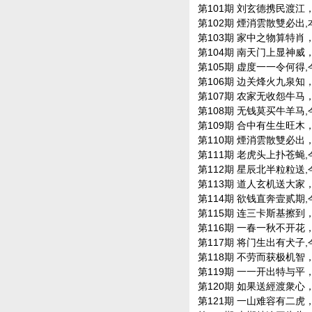
第101期 刘玄德携民渡
第102期 煙消雲散雙必出
第103期 家中之物算特
第104期 南天门上显神
第105期 虚度一一令何得
第106期 边关烽火九泉
第107期 农家无收怨牛
第108期 无钱莫买牛羊马
第109期 合中有生生旺
第110期 煙消雲散雙必
第111期 老虎头上扑苍蝇
第112期 星辰北半粒粒送
第113期 道人玄机送大
第114期 欲钱直奔壹贰期
第115期 连三卡斯基擦
第116期 一春一秋不开
第117期 将门生出有犬子
第118期 不劳而获极机
第119期 一一开出特与
第120期 如果送經渡衆
第121期 一山难容有二