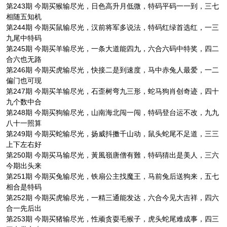
第243期 今期买猴输尽光，日色高升月低微，特码平码一一到，三七
相随五知机
第244期 今期买鼠输尽光，汉前将军多说法，特码红绿首选红，一三
九尾中特码
第245期 今期买羊输尽光，一条大道能四九，六合六码中特奖，四二
合六也无路
第246期 今期买虎输尽光，快接二是到速度，马中赤兔人最爱，一二
偏门也可现
第247期 今期买羊输尽光，石歪树弯九三形，蛇马狗肖创奇迹，四十
九个数中合
第248期 今期买狗输尽光，山南海北闯一闯，特码登台运不改，九九
八十一照算
第249期 今期买蛇输尽光，扬威抖擞千山动，鼠头蛇尾不足道，三三
上下左右好
第250期 今期买马输尽光，黃風嶺唐僧有難，特码猜出是美人，三六
今期出头来
第251期 今期买兔输尽光，铁扇公主找魔王，马前兔后送狗来，五七
相合是特码
第252期 今期买虎输尽光，一精三通能发达，六合今见大吉祥，四六
合一先后出
第253期 今期买猪输尽光，性顽贪耍毛猴子，虎头蛇尾难成事，四三