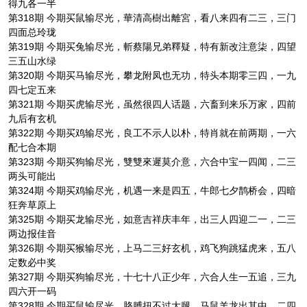
得九各一半
第318期 今期买鼠输尽光，華清高樹出離宮，看八来四有二三，三门
四面总玲珑
第319期 今期买兔输尽光，斬蔡陽兄弟釋疑，特有新改注意柒，四望
三五山水绿
第320期 今期买马输尽光，攀龙附凤也无功，特头本期零三四，一九
四七定五来
第321期 今期买虎输尽光，虽然很四人话题，六畜到来乐万家，四前
九后有玄机
第322期 今期买鸡输尽光，良工不示人以朴，特肖就在前两期，一六
配七合本期
第323期 今期买狗输尽光，雙雙來遲莫介意，六合中宝一四闻，二三
两头可能出
第324期 今期买鸡输尽光，机遇一来是四五，牛郎七夕鹊桥会，四暗
狂奔草原上
第325期 今期买龙输尽光，如意吉祥庆丰年，出三人四迎二一，二三
两边报佳音
第326期 今期买猴输尽光，上马二三好玄机，鸡飞狗跳猛虎来，五八
定数必中奖
第327期 今期买狗输尽光，十七十八正少年，六合人生一五追，三九
四六开一码
第328期 今期买鼠输尽光，胳膊扭不过大腿，马鼠羊龙出其中，二四