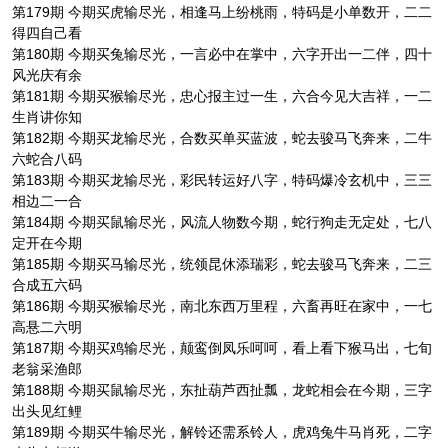
第179期 今期买虎输尽光，相逢马上纷桃雨，特码是小单数开，二二
得四自己看
第180期 今期买兔输尽光，一言必中在掌中，六字开出一二伴，四十
风光庆有余
第181期 今期买猴输尽光，忠心报主过一生，六合今见大吉祥，一二
生肖讲你知
第182期 今期买龙输尽光，合数买单买蓝波，蛇去骏马飞奔来，二牛
六蛇合八码
第183期 今期买龙输尽光，彩民转运好八字，特码爆冷玄机中，三三
相边二一合
第184期 今期买鼠输尽光，风流人物数今期，蛇行狗走无定处，七八
定开在今期
第185期 今期买马输尽光，统领昆休添瑞彩，蛇去骏马飞奔来，二三
合成五六码
第186期 今期买猴输尽光，南北东西万里程，六畜再旺在家中，一七
高悬二六明
第187期 今期买鸡输尽光，颠鸾倒凤乐呵呵，看上看下猴马出，七旬
老翁采渔郎
第188期 今期买鼠输尽光，东扯葫芦西扯瓢，龙蛇相会在今期，三字
出头见红鲤
第189期 今期买牛输尽光，解铃还需系铃人，虎鸡兔牛马肖死，二字