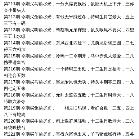
第211期 今期买马输尽光，十分火爆要飙出，鼠应天机上下开，三你
会小带头人
第212期 今期买兔输尽光，有钱无米能过冬，特码生肖它最大，五上
三下有一码
第213期 今期买狗输尽光，斬蔡陽兄弟釋疑，鼠头猴尾不要买，四望
三五山水绿
第214期 今期买鼠输尽光，东风西北四处平，龙前龙后饶三圈，二七
得三六相加
第215期 今期买鼠输尽光，冷码一二今期开，马中赤兔人最爱，二八
携手进皇宫
第216期 今期买蛇输尽光，一个特码三出勤，十二生肖是福哥，一六
相连合五数
第217期 今期买马输尽光，攀龙附凤也无功，特头本期零三四，一九
四七定五来
第218期 今期买龙输尽光，元帅太监四五数，十二生肖叫老大，一八
巧取六豪夺
第219期 今期买兔输尽光，一一相见旧码现，看好合数一三五，四上
八下有蛇狗
第220期 今期买牛输尽光，树上猴群风骚动，十二生肖数老大，二六
环绕映楼台
第221期 今期买羊输尽光，害得六尾也出来，羊马猪虎猴有特，五谷