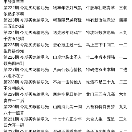
丰登喜羊羊
第222期 今期买马输尽光，物丰年强好气氛，牛肥羊壮吃青草，三餐
依然多享泰
第223期 今期买兔输尽光，斬蔡陽兄弟釋疑，特有新改注意柒，四望
三五山水绿
第224期 今期买鸡输尽光，送走猴年到鸡年，特攻细数发彩民，三九
千古五绝唱
第225期 今期买虎输尽光，忠心报主过一生，马上三下中间二，一二
生肖讲你知
第226期 今期买龙输尽光，山崩地裂出圣人，十二生肖本领强，一二
领先四来到
第227期 今期买龙输尽光，八面仙歌心情悦，特码连双出本期，二进
八退不在乎
第228期 今期买狗输尽光，不如一击传他方，蛇酒不是三十九，二三
不分朝前来
第229期 今期买兔输尽光，寒林空见日斜时，龙门三五有几高，六九
贵在一二后
第230期 今期买猴输尽光，山南海北闯一闯，六畜有特肖要猜，九九
八十一照算
第231期 今期买狗输尽光，十七十八正少年，六合人生一五追，三九
四六开一码
第232期 今期买猪输尽光，买码还需看牛羊，兔子飞奔报喜来，三二