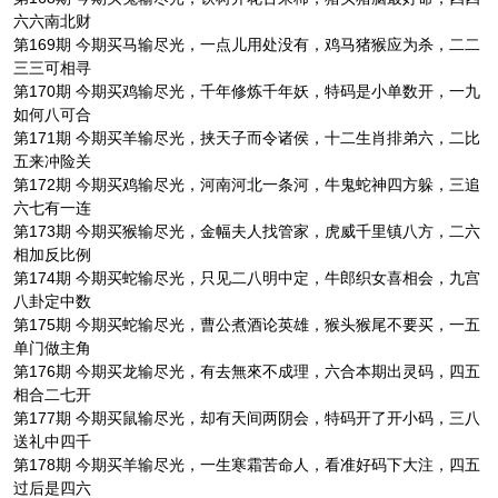
六六南北财
第169期 今期买马输尽光，一点儿用处没有，鸡马猪猴应为杀，二二
三三可相寻
第170期 今期买鸡输尽光，千年修炼千年妖，特码是小单数开，一九
如何八可合
第171期 今期买羊输尽光，挟天子而令诸侯，十二生肖排弟六，二比
五来冲险关
第172期 今期买鸡输尽光，河南河北一条河，牛鬼蛇神四方躲，三追
六七有一连
第173期 今期买猴输尽光，金幅夫人找管家，虎威千里镇八方，二六
相加反比例
第174期 今期买蛇输尽光，只见二八明中定，牛郎织女喜相会，九宫
八卦定中数
第175期 今期买蛇输尽光，曹公煮酒论英雄，猴头猴尾不要买，一五
单门做主角
第176期 今期买龙输尽光，有去無來不成理，六合本期出灵码，四五
相合二七开
第177期 今期买鼠输尽光，却有天间两阴会，特码开了开小码，三八
送礼中四千
第178期 今期买羊输尽光，一生寒霜苦命人，看准好码下大注，四五
过后是四六