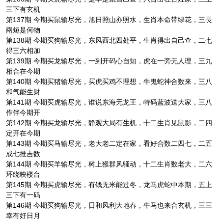
三下有玄机
第137期 今期买鼠输尽光，旭日照山亦照水，生肖本命带绿花，三長
兩短是何物
第138期 今期买狗输尽光，东风西北四处平，生肖得出自己查，二七
得三六相加
第139期 今期买龙输尽光，一到开码心自知，虎在一旁无人理，三九
相合在今期
第140期 今期买猪输尽光，买虎买鸡不理想，牛鬼蛇神合数来，三八
和气能生财
第141期 今期买虎输尽光，谁说东海无龙王，特码蓝波送大家，三八
作伴今期开
第142期 今期买龙输尽光，静观大局有生机，十二生肖见鼠影，二四
定开在今期
第143期 今期买马输尽光，老大老二定在家，看好合数二四七，二五
成七推吉数
第144期 今期买羊输尽光，树上猴群风骚动，十二生肖数老大，二六
环绕映楼台
第145期 今期买虎输尽光，有钱无米能过冬，龙马虎蛇中本期，五上
三下有一码
第146期 今期买狗输尽光，日和风利大地春，牛马也来合玄机，三三
幸有好日月