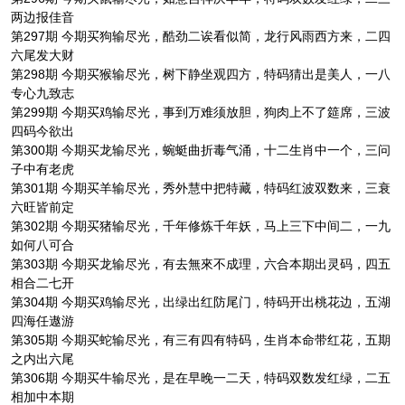
两边报佳音
第297期 今期买狗输尽光，酷劲二诶看似简，龙行风雨西方来，二四
六尾发大财
第298期 今期买猴输尽光，树下静坐观四方，特码猜出是美人，一八
专心九致志
第299期 今期买鸡输尽光，事到万难须放胆，狗肉上不了筵席，三波
四码今欲出
第300期 今期买龙输尽光，蜿蜓曲折毒气涌，十二生肖中一个，三问
子中有老虎
第301期 今期买羊输尽光，秀外慧中把特藏，特码红波双数来，三衰
六旺皆前定
第302期 今期买猪输尽光，千年修炼千年妖，马上三下中间二，一九
如何八可合
第303期 今期买龙输尽光，有去無來不成理，六合本期出灵码，四五
相合二七开
第304期 今期买鸡输尽光，出绿出红防尾门，特码开出桃花边，五湖
四海任遨游
第305期 今期买蛇输尽光，有三有四有特码，生肖本命带红花，五期
之内出六尾
第306期 今期买牛输尽光，是在早晚一二天，特码双数发红绿，二五
相加中本期