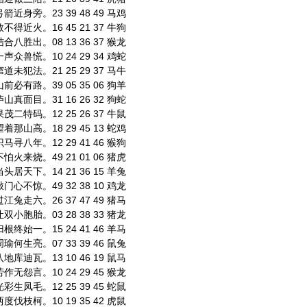
弓箭近身旁。23 39 48 49 马鸡
救不得近火。16 45 21 37 牛狗
结合八胜出。08 13 36 37 猴龙
一声众兽慌。10 24 29 34 鸡蛇
窜道未犯法。21 25 29 37 马牛
山前必有路。39 05 35 06 狗羊
庐山真面目。31 16 26 32 狗蛇
果茂二特码。12 25 26 37 牛鼠
望着那山高。18 29 45 13 蛇鸡
识马寻八年。12 29 41 46 猴狗
不怕火来烧。49 21 01 06 猪虎
当头居天下。14 21 36 15 羊兔
敲门心不惊。49 32 38 10 鸡龙
过江兔走六。26 37 47 49 猪马
让双小胞胎。03 28 38 33 猪龙
归根终始一。15 24 41 46 羊马
周瑜何生亮。07 33 39 46 鼠兔
八地库迪瓦。13 10 46 19 鼠马
劳作无怨言。10 24 29 45 猴龙
光彩生凤毛。12 25 39 45 蛇鼠
两度伐枝柯。10 19 35 42 虎鼠