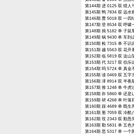
第144期 进 0125 双 猎人
第145期 鸭 7834 双 远水
第146期 曹 5018 双 一四
第147期 登 8534 双 呼啸
第148期 揖 5182 单 子鼠
第149期 锅 9430 单 车到
第150期 检 7315 单 不识
第151期 越 5563 双 花开
第152期 临 5819 双 这山
第153期 代 3217 双 伯乐
第154期 呜 5724 单 真金
第155期 读 0469 双 五字
第156期 泽 8914 双 半夜
第157期 推 1248 单 牛虎
第158期 诈 5860 单 还是
第159期 研 4268 单 叶落
第160期 踩 4689 单 既生
第161期 葱 7059 双 冷酷
第162期 坟 2343 双 勤恳
第163期 勤 5831 单 五色
第164期 恶 5317 单 一个