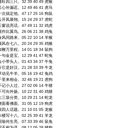
逢旺四三只。32 39 40 49 虎猴
江心补漏迟。12 49 46 41 虎马
十次搞定他。47 17 25 16 狗鼠
云开凤展翎。15 24 29 37 虎蛇
天窗说亮话。47 49 11 32 鸡虎
愿作比翼鸟。26 06 21 38 鸡兔
春风同路来。05 22 10 14 羊猴
顺风在七八。20 24 29 35 鸡猴
加鞭万里程。14 01 18 34 鼠狗
一句金是宝。12 29 41 47 蛇兔
会小带头人。01 43 34 37 牛兔
斗它是好汉。21 28 33 39 牛龙
草动见牛羊。05 16 19 42 兔鸡
千里来相会。32 46 19 21 虎狗
不记小人过。27 02 06 14 牛猪
不可向外扬。10 22 31 40 鸡猪
大三圾分类。10 29 21 14 蛇龙
僧面看佛面。31 05 12 19 狗虎
很四人话题。21 10 01 05 龙猴
朱楼写十八。02 25 39 41 羊龙
周瑜何生亮。07 33 39 46 鼠兔
同不相为谋。08 12 05 28 猪狗