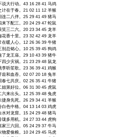
不说大行动。43 16 28 41 马鸡
之计在于春。21 02 11 12 羊猴
相连二八伴。25 29 41 49 猪马
四来下配三。20 24 29 47 蛇鼠
眼笑三二六。20 23 34 45 龙羊
梅花香十里。23 32 42 49 龙羊
常在暖人心。12 26 36 39 牛猪
三别总铭心。10 25 39 45 狗鸡
淹了龙王庙。29 10 43 39 猪牛
下四少灾祸。21 23 29 48 鼠龙
桃李听笙歌。23 36 39 41 鸡猴
牙齿和血吞。02 07 20 18 兔羊
同春七共庆。02 26 35 41 牛猪
二姐第好位。06 31 30 45 虎鼠
二六来出头。12 25 39 48 兔虎
未捷身先死。26 29 34 41 羊猴
分白色中格。04 13 14 03 鸡虎
白水对龙窟。15 24 29 48 猪马
玲珑多用机。24 27 33 44 虎狗
离家三六回。05 24 29 37 牛马
衣物爱偷粮。10 24 29 45 马虎