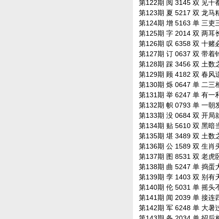
第122期 阅 3145 双 见十
第123期 夏 5217 双 龙马
第124期 增 5163 单 三吏
第125期 字 2014 双 两耳
第126期 叹 6358 双 十赌
第127期 订 0637 双 带着
第128期 踩 3456 双 土数
第129期 顾 4182 双 春风
第130期 烁 0647 单 二三
第131期 举 6247 单 有一
第132期 帜 0793 单 一朝
第133期 没 0684 双 开局
第134期 贴 5610 双 黑暗
第135期 堪 3489 双 土数
第136期 公 1589 双 生肖
第137期 图 8531 双 老虎
第138期 曲 5247 单 捣蛋
第139期 孪 1403 双 别有
第140期 伦 5031 单 摇头
第141期 闻 2039 单 接连
第142期 军 6248 单 大暑
第143期 备 2034 单 招后