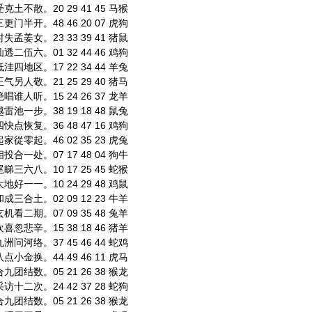
受克土不散。20 29 41 45 马猴
三更门半开。48 46 20 07 虎狗
时失孟姜女。23 33 39 41 猪鼠
仙透二伍六。01 32 44 46 鸡狗
低洼四地区。17 22 34 44 羊兔
正气另人敬。21 25 29 40 猪马
绝唱谁人听。15 24 26 37 龙羊
越雷池一步。38 19 18 48 鼠兔
四快点恢复。36 48 47 16 鸡狗
起家從零起。46 02 35 23 虎兔
相投合一处。07 17 48 04 狗牛
尾睇三六八。10 17 25 45 蛇猴
大地好一一。10 24 29 48 鸡鼠
和成三合土。02 09 12 23 牛羊
玄机看二期。07 09 35 48 兔羊
欢喜忽悲辛。15 38 18 46 猪羊
九洲问河络。37 45 46 44 蛇鸡
八点小金换。44 49 46 11 虎马
合九团结数。05 21 26 38 猴龙
采访十二次。24 42 37 28 蛇狗
合九团结数。05 21 26 38 猴龙