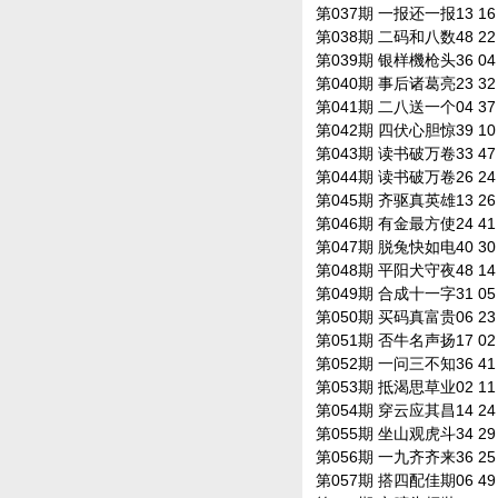
第037期 一报还一报13 16
第038期 二码和八数48 22
第039期 银样機枪头36 04
第040期 事后诸葛亮23 32
第041期 二八送一个04 37
第042期 四伏心胆惊39 10
第043期 读书破万卷33 47
第044期 读书破万卷26 24
第045期 齐驱真英雄13 26
第046期 有金最方使24 41
第047期 脱兔快如电40 30
第048期 平阳犬守夜48 14
第049期 合成十一字31 05
第050期 买码真富贵06 23
第051期 否牛名声扬17 02
第052期 一问三不知36 41
第053期 抵渴思草业02 11
第054期 穿云应其昌14 24
第055期 坐山观虎斗34 29
第056期 一九齐齐来36 25
第057期 搭四配佳期06 49