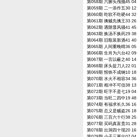
第058期 六腑头颅抛45 04
第059期 二一添作五30 12
第060期 吃软不吃硬44 32
第061期 擒贼先擒王33 26
第062期 遇隙显风骚41 45
第063期 换汤不换药29 38
第064期 旧瓶装新酒41 40
第065期 人间重晚晴36 05
第066期 生肖为六台42 09
第067期 一言以蔽之40 14
第068期 床头捉刀人22 01
第069期 恨铁不成钢10 18
第070期 水火不相容34 36
第071期 相冲不可信38 13
第072期 旺字不是七19 04
第073期 当旺二四中19 48
第074期 有福求长久36 16
第075期 总义是贼盗26 18
第076期 三百六十行38 25
第077期 买码真富贵31 28
第078期 出洞四十现20 16
第079期 小子三更出07 04