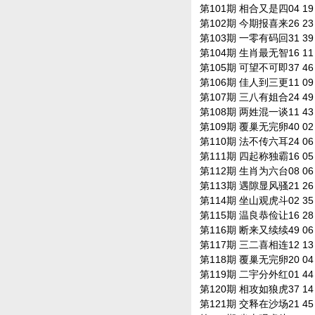
第101期 相合又是四04 19
第102期 今期报喜来26 23
第103期 一零有码回31 39
第104期 生肖最无智16 11
第105期 可望不可即37 46
第106期 佳人到三更11 09
第107期 三八有姐合24 49
第108期 两姓混一谈11 43
第109期 覆巢无完卵40 02
第110期 法不传六耳24 06
第111期 四起称独霸16 05
第112期 生肖为六台08 06
第113期 遇隙显风骚21 26
第114期 坐山观虎斗02 35
第115期 温良恭俭让16 28
第116期 断来又续续49 06
第117期 三二喜相连12 13
第118期 覆巢无完卵20 04
第119期 二宇分外红01 44
第120期 相攻如狼虎37 14
第121期 交释在沙场21 45