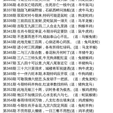
第336期 名存实亡唔四死，生死存亡一线中(送：羊牛鼠马)
第337期 隐隐飞桥隔野烟，石矾西畔问渔船(送：虎牛马龙)
第338期 双双对对今期来,特码可能是鼠蛇（送：狗龙蛇鸡）
第339期 三前四后五发财,灵蛇鼠洞一湖天（送：马羊龙猴）
第340期 吉取五九跟三四,二人合走九里路（送：狗猴羊鸡）
第341期 生肖今期定单蓝,今期冷码定要防（送：鼠牛虎鸡）
第342期 不患寡而患不均,稳如泰山心不乱。（送：马猴兔猪）
第343期 此地无银三百两，心病还将心药医。（送：兔坞龙蛇）
第344期 进小对三民调解，各有所得红绿码。(送：马龙羊猴)
第345期 二与三八取合数，春花秋月何时了(送：羊猪牛龙)
第346期 三八二三特头奖,牛兄狗弟配红蓝（送：兔猪猴鸡）
第347期 五八四十可以查,六尾八尾靠近它（送：羊猪狗马）
第348期 三十六汁莫强求，城楼将军祝捷洒(送：狗牛虎龙)
第349期 十一伴六旺本期,本期特码应开双（送：牛狗鸡猪）
第350期 可敬我佛六慈悲,头发胡子一把抓。（送：虎兔龙蛇）
第351期 今期特码羊狗在,红波单数找特码（送：猪狗龙马）
第352期 此地无银三十两，识时务者为俊杰。(送：猴鸡虎狗)
第353期 饱汉不知饿汉饥,心水玄机六与七。（送：蛇鼠猴猪）
第354期 春雨绵绵润万物，八支红杏出墙来(送：鸡虎猴狗)
第355期 今期生肖开金花,九宫六院定局面（送：兔蛇羊狗）
第356期 不劳而获人懒猪，一日三餐不用愁(送：鸡羊虎猪)