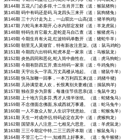
第144期 五花八门必多得,十二生肖开三数（送：猴鼠猪狗）
第145期 码中有码还是码,马龙四头三来开（送：鼠狗猪兔）
第146期 三十六计走为上，一山双比一山高(送：猪羊狗鸡)
第147期 六蛇马来本期开,心水内部定发财（送：羊龙虎鼠）
第148期 特码生肖它最大,是蛇是马自己查（送：猴猪虎马）
第149期 今期生肖有火花,红波特码单数开（送：猪蛇牛羊）
第150期 朝里无人莫做官，特有新改注意柒。(送：鼠马鸡蛇)
第151期 今期四六出特码,蛇虎本是一家亲（送：马猴鼠龙）
第152期 炎热四同和恶化,蛇入筒中曲性在。（送：虎马狗蛇）
第153期 今期有防四五开,查出特码一家亲（送：牛鸡兔狗）
第154期 天宇出头一字高,万丈高楼从地起。（送：猪鼠牛羊）
第155期 快马加鞭一回事，一本万利四五来(送：鸡猪牛猪)
第156期 儿孙满堂老人欢，长恨离别夫妻难(送：揣鼠狗羊)
第157期 独在异乡为异客，每逢佳节倍思亲(送：兔鼠牛龙)
第158期 上十地方贝多芬,秀才人情半张纸。（送：蛇猪兔马）
第159期 不念僧面念佛面,东成西就万事通。（送：蛇马兔牛）
第160期 一人不敌众人智,人生识字忧患始。（送：蛇猴兔羊）
第161期 天生一对成伴侣,特码必定在其中（送：虎猴狗龙）
第162期 国望亲人八注意,二七相见六思意。（送：羊虎鼠龙）
第163期 三三今期定中特,二三三四开本期（送：猴鼠兔马）
第164期 不管三七二十一,知难而上好事来。（送：兔牛猴猪）