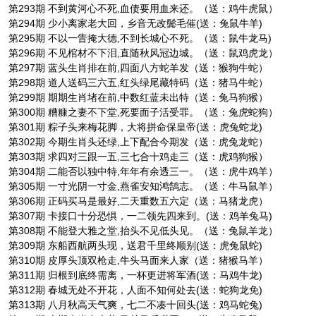
第293期 不到黄河心不死,血债要用血来还。（送：鸡牛虎鼠）
第294期 少小离家老大回，乡音无改鬓毛催(送：兔鼠牛羊)
第295期 不以一眚掩大德,不到长城心不死。（送：鼠牛龙马)
第296期 不见棺材不下泪,直随秋风冠边城。（送：鼠鸡虎龙）
第297期 蓝头生肖排在前,四面八方蛇羊发（送：猴狗牛蛇）
第298期 道人送码三六五,红头绿尾藏特码（送：猪马牛蛇）
第299期 期期生肖堵在前,中数红蓝未出特（送：兔马狗猴）
第300期 糟糠之妻不下堂,死要面子活受罪。（送：兔虎蛇狗）
第301期 粽子头来梅花脚，大将拼命保皇帝(送：虎兔蛇龙)
第302期 今期生肖头还绿,上下配合今期发（送：虎兔龙蛇）
第303期 求四对三跟一五,三七合十鸡走三（送：虎鸡狗猴）
第304期 二能否以独中特,年年有余透三一。（送：虎牛鸡羊）
第305期 一寸光阴一寸金,燕雀安知鸿鹄志。（送：牛马鼠羊）
第306期 正码买马是最好,二天重数五六定（送：马猪龙虎）
第307期 卡接口十分恐惧，一二领先四来到。(送：鸡羊兔马)
第308期 不能登大雅之堂,抬头不见低头见。（送：兔鼠羊龙）
第309期 东船西航两头现，送君千里终顺别(送：虎兔鼠蛇)
第310期 皮厚头顶双枪走,牛头马面来人家（送：猪猴马羊）
第311期 归根到底终需离，一杯更进将军酒(送：马鸡牛龙)
第312期 春城无处不开花，人面不知何处去(送：蛇狗龙免)
第313期 八月秋高天气爽，七二不凑十回头(送：鸡马蛇兔)