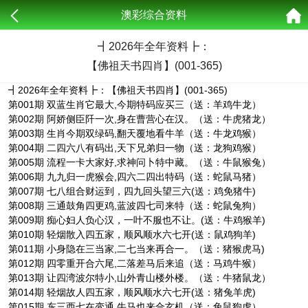
澳彩综合资料
┫
2026年全年资料┣：
【佛祖天书四肖】(001-365)
┫2026年全年资料┣：【佛祖天书四肖】(001-365)
第001期 双蓝生肖它最大,今期特码应买三（送：羊鸡牛龙）
第002期 阿娇侧臣阡一次,身在曹营心在汉。（送：牛虎猪龙）
第003期 生肖今期双绿码,翻天覆地看牛羊（送：牛龙鸡猴）
第004期 二四六八有码出,天下兄弟归一物（送：龙狗鸡猴）
第005期 流程一卡大家好,求神问卜特中藏。（送：牛鼠猴兔）
第006期 九九归一虎猴会,四六二四出特码（送：蛇鼠马猪）
第007期 七八组合财运到，四九回头望三六(送：鸡免猪牛)
第008期 三通鼓角四更鸡,蓝波四七司来特（送：蛇鼠兔狗）
第009期 痴心妇人负心汉，一叶不服也不让。(送：牛鸡猴羊)
第010期 轻烟散入四五家，顺风顺水六七开(送：鼠鸡狗羊)
第011期 小身隐在三当家,二七当来再合一。（送：猪猴虎马)
第012期 四零重开合六尾,二落差马后来追（送：马鸡牛猴）
第013期 让四湾波尔特小,山外青山楼外楼。（送：牛猪鼠龙）
第014期 轻烟故人四五家，顺风顺水六七开(送：猪兔羊虎)
第015期 东三西七在变通,牛马也来合玄机（送：兔鼠狗虎）