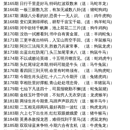
第165期 日行千里是好马,特码红波双数来（送：马蛇羊龙）
第166期 一板三眼数九宫，有加无减数八卦(送：猪蛇狗鸡)
第167期 满级八分看的好,恐畏十一无人识。（送：鸡牛虎狗)
第168期 变幻莫测得襌机，耕犁千亩宝千箱。(送：狗羊蛇马)
第169期 河中欲转千帆舞，池上荷花二三片(送：狗牛鸡狗)
第170期 没劲一拭擦看到,书中自有黄金屋。（送：羊鸡蛇兔）
第171期 三更半夜出特码，入宝山而空手回。(送：羊鼠猴马)
第172期 阿尔三法闯天关,胜败乃兵家常事。（送：狗鼠龙虎）
第173期 出蓝出红防尾门,头三加尾零来八（送：狗鼠牛马）
第174期 不以成败论英雄，十五明月蟾宫见。(送：蛇鸡虎牛)
第175期 头红尾绿定本期,特码可能是牛头（送：马牛兔鼠）
第176期 看四回三到天明,命里有时终须有。（送：马狗虎蛇）
第177期 今期生肖头还红,十八二六今期开（送：兔猪虎鸡）
第178期 宰相肚里好撑船,青山处处埋忠骨。（送：羊猪鼠马）
第179期 七仙下凡送四十，司晨报晓勤不懈(送：蛇兔鼠猪)
第180期 金枝玉叶雪中踏，不知穷人无衣穿(送：龙虎猴羊)
第181期 两绿生肖今期查,马蹄声声跃四方（送：猴羊马牛）
第182期 二五相见得两码,最好再防一波红（送：狗虎龙鸡）
第183期 六上七下出生肖,红红双眼嫦娥爱（送：猪牛猴马）
第184期 英勇杀敌报龙恩，难得找到千里马(送：虎鼠龙狗)
第185期 双双绿蓝来争特,今期六合有玄机（送：牛虎兔龙）