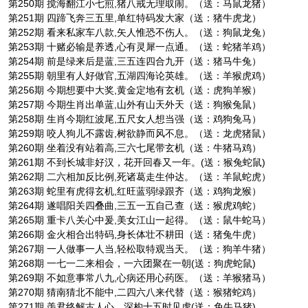
第250期 搅海翻江小七煎,猪八戒无理取闹。（送：马鼠龙猪）
第251期 四蹄飞奔三五里,单红特码发大家（送：猪牛虎龙）
第252期 看来私家车八款,矢人惟恐不伤人。（送：狗鼠龙兔）
第253期 十赌必输是养透,心有灵犀一点通。（送：蛇猪羊鸡）
第254期 前是绿来后是蓝,三五连四合九开（送：猪马牛兔）
第255期 朝里有人好做官,五湖四海论英雄。（送：羊猴虎鸡）
第256期 今期想要中大奖,黄金定地有玄机（送：虎狗羊猴）
第257期 今期生肖出单蓝,山外有山天外天（送：狗猴兔鼠）
第258期 生肖今期红波尾,五尺女人想当强（送：鸡狗兔马）
第259期 咬人狗儿不露齿,树欲静而风不息。（送：龙虎猪鼠）
第260期 坐着没有站着高,三六七尾带玄机（送：牛猪马鸡）
第261期 不到长城非好汉，花开回春又一年。(送：猴兔蛇鼠)
第262期 二六相加反比例,死诸葛走生仲达。（送：羊鼠蛇虎）
第263期 蛇里有虎得玄机,红旺蓝弱绿跟齐（送：鸡狗龙猴）
第264期 遂唱阳关四叠曲,三五一五自己查（送：猴虎鸡蛇）
第265期 重卡八关心中爰,美女江山一起得。（送：鼠牛蛇马）
第266期 金火相合出特码,身长体壮不耕田（送：猪兔牛虎）
第267期 一人做事一人当,轻松取特观当天。（送：狗羊牛猪）
第268期 一七一二来相会，一六团聚在一朝(送：狗虎蛇鼠)
第269期 不如意事常八九,心病还用心药医。（送：羊猴猪马）
第270期 猜南猜北不能中,二四六八来代替（送：猴猪蛇鸡）
第271期 羡君终解古人心，深构十五时见虎(送：免牛马猪)