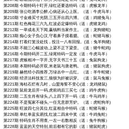
第208期 今期特码十盯开,绿红还要选特码（送：虎猴龙羊）
第209期 张公吃酒李公醉,心病还从心上医。（送：牛虎马羊）
第210期 寸金难买寸光阴,三五开出四六博。（送：鸡猪兔马）
第211期 红色梅花三六九,红波必定爆特码（送：虎猪龙鸡）
第212期 一举成名天下闻,赢钱料当家作主。（送：龙狗猪蛇)
第213期 痴心女子负心汉,守着鼻子摸着腮。（送：蛇猪马猴）
第214期 打着灯笼没处找，投注一八有回报。(送：兔羊狗猪)
第215期 不能三心幅波动,上梁不正下梁歪。（送：猪牛蛇鸡)
第216期 今期特码开二五,绿尾特码一定发（送：牛虎马羊）
第217期 虎猴相冲一字开,无字天书三十五（送：兔鼠狗龙）
第218期 本期特码必开双,米老鼠与唐老鸭。（送：猪鼠狗虎）
第219期 赫然经小四推荐,万绿丛中一点红。（送：羊牛蛇猪）
第220期 经济法科技发三,狼狈为奸被识穿。（送：鼠马兔猴）
第221期 海枯石烂有几时，山盟海誓不变心(送：龙鸡猪鼠)
第222期 鼠前龙后开一码,虎前鸡后三买七（送：鸡牛虎狗）
第223期 二五生肖有绿头,八上四下开一码（送：牛马鸡羊）
第224期 不是冤家不碰头,一任无意群芳炉。（送：虎蛇狗羊)
第225期 旺波四七分其位,红蓝相合中特码（送：蛇猪马猴）
第226期 单红单蓝实易找,红波二四未中奖（送：牛鸡兔蛇）
第227期 特码生肖不用查,一左一右数相反（送：兔牛狗猴）
第228期 蓝蓝的天空特别,前后都有它的影（送：猪鼠蛇虎）