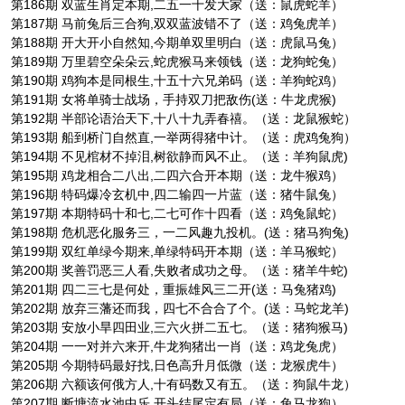
第186期 双蓝生肖定本期,二五一十发大家（送：鼠虎蛇羊）
第187期 马前兔后三合狗,双双蓝波错不了（送：鸡兔虎羊）
第188期 开大开小自然知,今期单双里明白（送：虎鼠马兔）
第189期 万里碧空朵朵云,蛇虎猴马来领钱（送：龙狗蛇兔）
第190期 鸡狗本是同根生,十五十六兄弟码（送：羊狗蛇鸡）
第191期 女将单骑士战场，手持双刀把敌伤(送：牛龙虎猴)
第192期 半部论语治天下,十八十九弄春禧。（送：龙鼠猴蛇）
第193期 船到桥门自然直,一举两得猪中计。（送：虎鸡兔狗）
第194期 不见棺材不掉泪,树欲静而风不止。（送：羊狗鼠虎)
第195期 鸡龙相合二八出,二四六合开本期（送：龙牛猴鸡）
第196期 特码爆冷玄机中,四二输四一片蓝（送：猪牛鼠兔）
第197期 本期特码十和七,二七可作十四看（送：鸡兔鼠蛇）
第198期 危机恶化服务三，一二风趣九投机。(送：猪马狗兔)
第199期 双红单绿今期来,单绿特码开本期（送：羊马猴蛇）
第200期 奖善罚恶三人看,失败者成功之母。（送：猪羊牛蛇)
第201期 四二三七是何处，重振雄风三二开(送：马兔猪鸡)
第202期 放弃三藩还而我，四七不合合了个。(送：马蛇龙羊)
第203期 安放小旱四田业,三六火拼二五七。（送：猪狗猴马)
第204期 一一对并六来开,牛龙狗猪出一肖（送：鸡龙兔虎）
第205期 今期特码最好找,日色高升月低微（送：龙猴虎牛）
第206期 六额该何俄方人,十有码数又有五。（送：狗鼠牛龙）
第207期 断塘流水池中乐,开头结尾定有局（送：兔马龙狗）