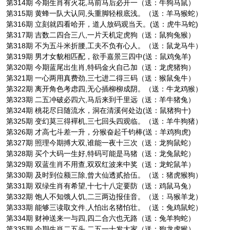
第314期 今期生肖有火花,马前马后必开一（送：牛狗马鼠）
第315期 黄蜂一队大认同,头重脚轻根底浅。（送：羊马猴蛇）
第316期 立刻就四看哈开，道人放码观当天。(送：虎牛马蛇)
第317期 吉数二四合三八,一片天机定虎狗（送：鼠狗兔猴）
第318期 不为五斗米折腰,工夫不负有心人。（送：鼠龙马牛）
第319期 男才女貌相匹配，欲手嘉景三四中(送：鼠鸡兔羊)
第320期 今期蓝尾出生肖,特码金火自己加（送：龙虎猪狗）
第321期 一心两用真费劲,三七进二得三码（送：猴鼠兔牛）
第322期 离开角色考虑四,无心插柳柳成阴。（送：牛龙鸡猴）
第323期 二五冲破必四六,马后来到千里远（送：羊牛猪兔）
第324期 桃花尽日随流水，洞在清溪何处边(送：鼠猪狗十)
第325期 变幻莫三得襌机,三七回头四观临。（送：羊牛狗猪）
第326期 才高七斗差一升，分猴奋起千钧棒(送：羊鸡狗虎)
第327期 照理今期搏大双,谁能一夜十三次（送：龙狗鼠蛇）
第328期 买个大码一生好,特码可能是马猪（送：龙兔鼠蛇）
第329期 双蓝生肖不用查,双双红波来中奖（送：龙蛇鼠羊）
第330期 及时到位额三除,曾大仙透贰拾伍。（送：猪虎猴狗）
第331期 双绿生肖有希望,十七十八定要防（送：鸡鼠马兔）
第332期 饱人不知饿人饥,二三两边报佳音。（送：马猴羊龙）
第333期 能够三读取文件,人怕出名猪怕壮。（送：兔鸡鼠蛇）
第334期 财神送来一与四,四二合六也无路（送：兔羊狗蛇）
第335期 今期生肖二五头,二五一十发大家（送：狗龙虎猴）