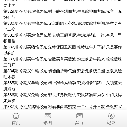
要比过.
第329期 今期买虎输尽光.树下静坐观四方.牛鬼蛇神四方躲.元宵十五
好佳节.
第330期 今期买羊输尽光.兄弟將歸母心急.兔鸡猴蛇猜中间.悟空更有
七二变.
第331期 今期买鸡输尽光.劉玄德三顧草廬.牛鸡鸡猪出一肖.春风十里
扬州路.
第332期 今期买猪输尽光.先锋保国卫家园.蛇猪狂午升平岁.只是要你
以身許.
第333期 今期买牛输尽光.合数买单买蓝波.鸡走前后牛跟来.粒粒蓝珠
三门开.
第334期 今期买牛输尽光.蜿蜓曲折毒气涌.鸡后兔前绕二圈.是双又逢
旺木春.
第335期 今期买羊输尽光.树上猴群风骚动.鸡虎相争鸡猪亡.头顶蓝天
脚踏地.
第336期 今期买兔输尽光.戰長江孫氏報仇.鸡鼠猪猴应为杀.中门搅得
姐妹双.
第337期 今期买猪输尽光.对着和尚骂贼秃.十二生肖开三数.金银财宝
随手拿.
第338期 今期买猪输尽光.一线求生也挣扎.六合开彩乐呵呵.沾请带故
首页
彩图
黑白
记录
朋友聚.