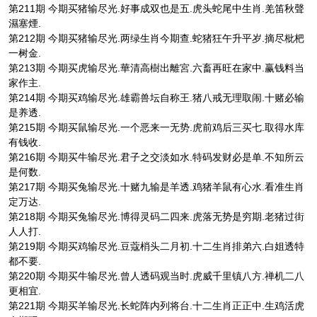
第211期 今期买猪输尽光.好事成双也是五.虎头蛇尾中生肖.羌笛秋聲
濕塞煙.
第212期 今期买猪输尽光.两绿生肖今期查.蛇猪狂午升平岁.摘尽枇杷
一树金.
第213期 今期买虎输尽光.華清高樹出離宮.六畜再旺在家中.赢钱料当
家作主.
第214期 今期买鸡输尽光.雄霸兽坛自称王.猪八戒无理取闹.十赌必输
是养透.
第215期 今期买鼠输尽光.一个恶来一无势.虎前鸡后三买七.取得水库
有钱收.
第216期 今期买牛输尽光.君子之交淡如水.特码发财必是单.不知所云
是何数.
第217期 今期买兔输尽光.十赌九输是羊透.鸡猪羊鼠有心水.看准生肖
定万达.
第218期 今期买兔输尽光.博得灵码二四来.虎落无势是穷期.老猪过街
人人打.
第219期 今期买鸡输尽光.豆蔻梢头二月初.十二生肖排弟六.白姐透特
都不要.
第220期 今期买牛输尽光.曾人透码观当时.虎威千里镇八方.禅机二八
更相宜.
第221期 今期买羊输尽光.长蛇阵内列将台.十二生肖正正中.生鸡活虎