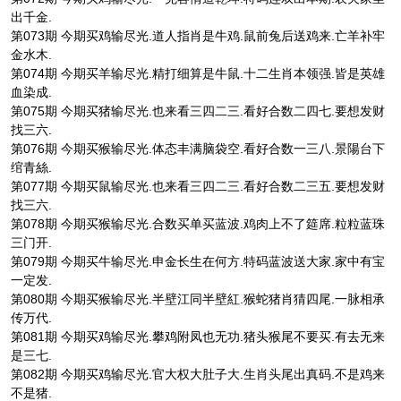
出千金.
第073期 今期买鸡输尽光.道人指肖是牛鸡.鼠前兔后送鸡来.亡羊补牢
金水木.
第074期 今期买羊输尽光.精打细算是牛鼠.十二生肖本领强.皆是英雄
血染成.
第075期 今期买猪输尽光.也来看三四二三.看好合数二四七.要想发财
找三六.
第076期 今期买猴输尽光.体态丰满脑袋空.看好合数一三八.景陽台下
绾青絲.
第077期 今期买鼠输尽光.也来看三四二三.看好合数二三五.要想发财
找三六.
第078期 今期买猴输尽光.合数买单买蓝波.鸡肉上不了筵席.粒粒蓝珠
三门开.
第079期 今期买牛输尽光.申金长生在何方.特码蓝波送大家.家中有宝
一定发.
第080期 今期买猴输尽光.半壁江同半壁紅.猴蛇猪肖猜四尾.一脉相承
传万代.
第081期 今期买鸡输尽光.攀鸡附凤也无功.猪头猴尾不要买.有去无来
是三七.
第082期 今期买鸡输尽光.官大权大肚子大.生肖头尾出真码.不是鸡来
不是猪.