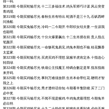
得一码.
第318期 今期买蛇输尽光.十二三多福佳术.鸡头军师巧计谋.风云突变
青鸡现.
第319期 今期买猪输尽光.春秋生肖有特出.蛇酒不是三十九.石矾西畔
问渔船.
第320期 今期买兔输尽光.冷码一二今期开.牛郎织女结夫妻.一生误我
也聪明.
第321期 今期买鸡输尽光.十分火爆要飙出.十二生肖摆在前.贵人指点
笔颜开.
第322期 今期买猪输尽光.一命惨死鬼易见.鸡兔本期也不输.桂花飘香
太监家.
第323期 今期买蛇输尽光.买虎买鸡不理想.鼠猴羊虎肯定杀.十指连心
转四绿.
第324期 今期买虎输尽光.铁扇公主找魔王.特碼合數定是單.指东指南
来开码.
第325期 今期买鸡输尽光.事到万难须放胆.生肖本命带红花.聰明才智
我之上.
第326期 今期买牛输尽光.秀才透特话你知.今期看羊隻防猪.买了二门
必中奖.
第327期 今期买马输尽光.不闻不现是猴鸡.牛鸡兔虎最理想.今期兔羊
必出特.
第328期 今期买鸡输尽光.十九二十助你发.蛇猪牛肖看到准.必中不服