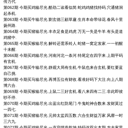
传万代.
第062期 今期买鸡输尽光.酷劲二诶看似简.蛇鸡鸡猪找特码.穴通猪洞
起杀机.
第063期 今期买牛输尽光.劉玄德三顧草廬.生肖本命带绿花.春风十里
扬州路.
第064期 今期买猪输尽光.丰衣足食是鸡虎.万无一失是牛羊.有头是道
鸡猪中.
第065期 今期买猴输尽光.解铃还需系铃人.蛇猪一窝定发家.一一初醒
十未醒.
第066期 今期买鸡输尽光.河南河北一条河.特尾定在四字来.上期平码
有玄机.
第067期 今期买牛输尽光.静观大局有生机.牛鼠也来合玄机.要红要蓝
自己挑.
第068期 今期买马输尽光.再博五位有财收.看准好码下大注.向上八期
博六合.
第069期 今期买猴输尽光.上鼠二三好玄机.看八来四有二三.非此即彼
吵不停.
第070期 今期买鸡输尽光.出蓝出红防尾门.牛鬼蛇神合数来.发财莫过
一四七.
第071期 今期买猪输尽光.元帅太监四五数.六合生财益万家.风靡一时
三六九.
第072期 今期买鸡输尽光.一克容情造乾坤.特码连双出本期.农夫家里