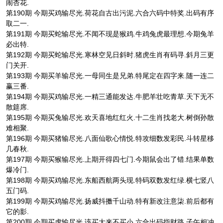
闹杏花.
第190期 今期买鸡输尽光.荷花自古出污泥.六合六码中特奖.出码有序
取二一.
第191期 今期买蛇输尽光.不闻不现是猴鸡.牛鸡兔虎最理想.今期兔羊
必出特.
第192期 今期买蛇输尽光.寒林空见日斜时.猪虎生肖有码寻.斜月三更
门关开.
第193期 今期买羊输尽光.一母同生是兄弟.特尾定在四字来.随一连二
赢三番.
第194期 今期买鸡输尽光.一精三通能发达.牛肥羊壮吃青草.天下无不
散筵席.
第195期 今期买兔输尽光.欢天喜地红红火.十二生肖找老大.树倒孙散
难相聚.
第196期 今期买猪输尽光.八面仙歌心情悦.特攻细数发彩民.斗转星移
几春秋.
第197期 今期买猴输尽光.上期开得四七门.今期鼠会出了错.结果单数
爆冷门.
第198期 今期买鸡输尽光.东船西航两头现.特码双数发红绿.横七竖八
五门码.
第199期 今期买鸡输尽光.扬威抖擞千山动.特有新改注意柒.前后都有
它的影.
第200期 今期买虎输尽光.该买大来不买小.六合出码指财路.子午相冲