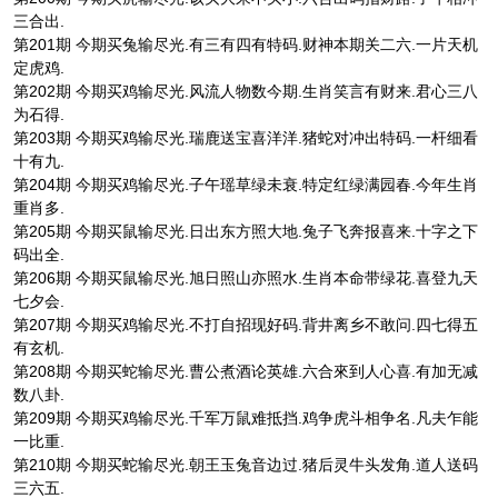
三合出.
第201期 今期买兔输尽光.有三有四有特码.财神本期关二六.一片天机
定虎鸡.
第202期 今期买鸡输尽光.风流人物数今期.生肖笑言有财来.君心三八
为石得.
第203期 今期买鸡输尽光.瑞鹿送宝喜洋洋.猪蛇对冲出特码.一杆细看
十有九.
第204期 今期买鸡输尽光.子午瑶草绿未衰.特定红绿满园春.今年生肖
重肖多.
第205期 今期买鼠输尽光.日出东方照大地.兔子飞奔报喜来.十字之下
码出全.
第206期 今期买鼠输尽光.旭日照山亦照水.生肖本命带绿花.喜登九天
七夕会.
第207期 今期买鸡输尽光.不打自招现好码.背井离乡不敢问.四七得五
有玄机.
第208期 今期买蛇输尽光.曹公煮酒论英雄.六合來到人心喜.有加无减
数八卦.
第209期 今期买鸡输尽光.千军万鼠难抵挡.鸡争虎斗相争名.凡夫乍能
一比重.
第210期 今期买蛇输尽光.朝王玉兔音边过.猪后灵牛头发角.道人送码
三六五.