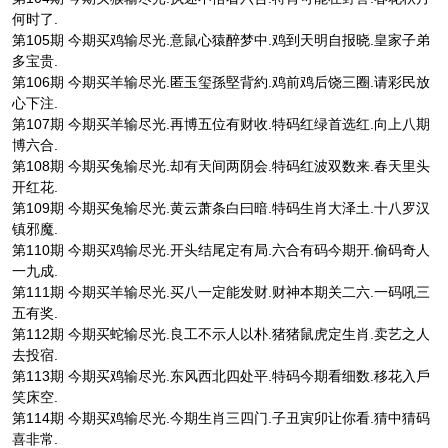
何时了.
第105期 今期买鸡输尽光.意鼠心猿醉梦中.鸡到天明自报晓.皇家子弟
多宝贵.
第106期 今期买羊输尽光.匿玉玺孫堅背約.鸡前鸡后饶三圈.请彩民放
心下注.
第107期 今期买羊输尽光.再博五位有财收.特码红绿首选红.向上八期
博六合.
第108期 今期买兔输尽光.却有天间两阴会.特码红波双数来.春天里头
开红花.
第109期 今期买兔输尽光.黄云萧条白曰暗.特码生肖大泽土.十八罗汉
镇邪魔.
第110期 今期买鸡输尽光.开头结尾定有局.六合有码今期开.偷码奇人
一九成.
第111期 今期买羊输尽光.买八一定能发财.财神本期关二六.一码吼三
五有奖.
第112期 今期买蛇输尽光.良工不示人以朴.猪猪鼠虎定生肖.卖艺之人
去投宿.
第113期 今期买鸡输尽光.东风西北四处平.特码今期看细数.移花入戶
笑床空.
第114期 今期买鸡输尽光.今期生肖三四门.子丑寅卯让你看.猜中猜码
喜非常.