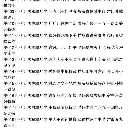
是君子.
第009期 今期买鸡输尽光.一点儿用处没有.猴头虎尾其中取.吉日升腾
果遂期.
第010期 今期买虎输尽光.斤斤计较差二两.看好合数一三五.一语双关
话特码.
第011期 今期买鸡输尽光.选好特码快下手.蛇猪虎肖有参考.孫行者智
降妖怪.
第012期 今期买羊输尽光.东风西北四处平.特码就在火土号.移花入戶
笑床空.
第013期 今期买兔输尽光.叫声大圣不用恼.生肖今期土字头.可为彩君
发又发.
第014期 今期买猪输尽光.秀外慧中把特藏.蛇归田里各东西.开大开小
自然知.
第015期 今期买虎输尽光.桃园结义三兄弟.猪头猪脑最好命.耕田种地
无财发.
第016期 今期买鸡输尽光.东扯葫芦西扯瓢.特码爆冷玄机中.家中六畜
好特肖.
第017期 今期买鼠输尽光.不爲離情莫折伊.特码走跳二六九.王朝鼠汉
站两旁.
第018期 今期买猪输尽光.主人不視它是寶.鸡前蛇后二中特.吉取五九
跟三四.