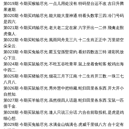
第019期 今期买猴输尽光.一点儿用处没有.特码登台运不改.吉日升腾
果遂期.
第020期 今期买鸡输尽光.能大能大显神通.特看头数零三四.冷门号码
是四六.
第021期 今期买鸡输尽光.老大老二定在家.六字开出一二伴.飛禽走獸
虎傷人.
第022期 今期买蛇输尽光.風雨同舟見三六.十二生肖正正中.万里碧空
朵朵云.
第023期 今期买兔输尽光.匿玉玺孫堅背約.看好四数连三特.请彩民放
心下注.
第024期 今期买鼠输尽光.不吃五谷吃青草.鼠上坐着食蛇客.蛟鸡出海
中四二.
第025期 今期买猪输尽光.烟花三月下江南.十二生肖开三数.一珠三七
八月八.
第026期 今期买鼠输尽光.秀外慧中把特藏.蛇归田里各东西.开大开小
自然知.
第027期 今期买羊输尽光.虽然很四人话题.蛇归田里各东西.宝鼠一匹
值千金.
第028期 今期买鼠输尽光.逢人只说三分话.六合在前取投机.是虎是鸡
细心想.
第029期 今期买兔输尽光.水满金山钱满仓.虎威千里镇八方.合十定有