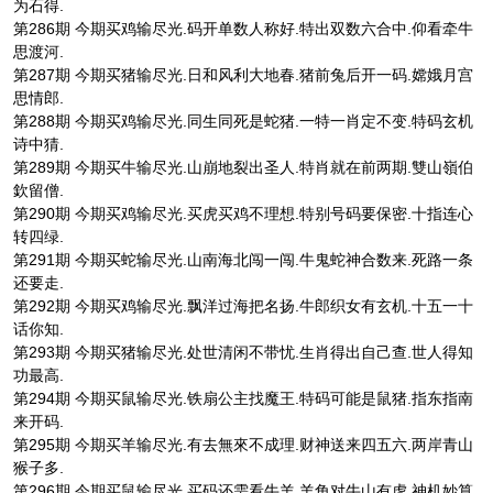
为石得.
第286期 今期买鸡输尽光.码开单数人称好.特出双数六合中.仰看牵牛
思渡河.
第287期 今期买猪输尽光.日和风利大地春.猪前兔后开一码.嫦娥月宫
思情郎.
第288期 今期买鸡输尽光.同生同死是蛇猪.一特一肖定不变.特码玄机
诗中猜.
第289期 今期买牛输尽光.山崩地裂出圣人.特肖就在前两期.雙山嶺伯
欽留僧.
第290期 今期买鸡输尽光.买虎买鸡不理想.特别号码要保密.十指连心
转四绿.
第291期 今期买蛇输尽光.山南海北闯一闯.牛鬼蛇神合数来.死路一条
还要走.
第292期 今期买鸡输尽光.飘洋过海把名扬.牛郎织女有玄机.十五一十
话你知.
第293期 今期买猪输尽光.处世清闲不带忧.生肖得出自己查.世人得知
功最高.
第294期 今期买鼠输尽光.铁扇公主找魔王.特码可能是鼠猪.指东指南
来开码.
第295期 今期买羊输尽光.有去無來不成理.财神送来四五六.两岸青山
猴子多.
第296期 今期买鼠输尽光.买码还需看牛羊.羊角对牛山有虎.神机妙算