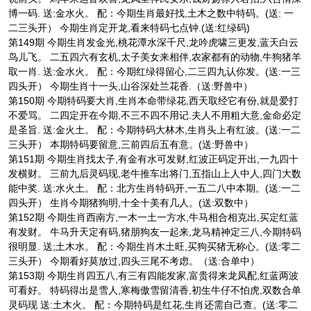
博一码. 送:金水火。 配：今期生肖最好找,土木之数中特码。(送: 一
二三头开） 今期生肖定开龙,看来特码七点钟.(送:红绿码)
第149期 今期生肖发金光,桃花潭水深千尺,龙吟虎啸三更发,蓝天白云
鸟儿飞。 二五四六有玄机,太子美女来相伴,农家都有的动物,牛狗猪羊
取一肖. 送:金水火。 配：今期红绿得留心,二三四九认你发。(送:一三
四头开） 今期生肖十一头,山谷深处兰花香.（送:野兽中）
第150期 今期特码要大肖,生肖本命带绿花,西天取经它有份,就是爱打
不爱骂。 二四定开在今期,不三不四不用记.夫人不用粗大意,金命必定
是圣旨. 送:金火土。 配：今期特码大林木,生肖头上有红波。(送:一二
三头开） 本期特码要留意,三前四后五有意。(送:野兽中）
第151期 今期生肖找太子,有金有水可发财,红波正码定开出,一九四十
发横财。 三前九后灵码现,老牛推车出将门,五指山上人中人,四门大数
能中奖. 送:水火土。 配：北方生肖特码开,一五二八中本期。(送:一二
四头开） 生肖今期猪狗明,十全十美有几人。(送:双数中）
第152期 今期生肖西南方,一木一土一方水,牛马相合相克出,买定红蓝
有发财。 牛马升天定有码,猪朋狗友一起来,龙马精神定三八,今期特码
很明显. 送;土木水。 配：今期生肖木土旺,买狗买猪无称心。(送:零二
三头开） 今期看好莫放过,四头三尾不考虑。（送:合单中）
第153期 今期生肖四五八,有三有四能发家,富贵得来龙凤配,红蓝两波
可看好。 特码得出是雪人,寒梅傲雪留清香,初生牛仔不怕虎,双数合单
灵码现 送:土木火。 配：今期特码是红花,生肖还需自己查。(送:零二