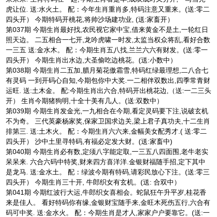
虎让位. 送:水火土。 配：今年生肖重肖多,特码注意又重来。(送:零二
四头开） 今期特码开桃花,将帅沙场建功业, (送:家畜开）
第037期 今期生肖最好找,农民视它家中宝,借来黄金不是土,一轮红日
照天边。 二五相合一七开,龙吟虎啸一时发,太监当权众将乱,看好合数
一三五 送:金水木。 配：今期生肖五八找,兰兰六六有财发。(送:零一
四头开） 今期生肖出水边,大圣偷吃边桃花。(送:小数中）
第038期 今期生肖二五加,腊月菊花傲霜雪,特码红绿最理想,二八合七
有灵码 一到开码心自知,今期包你中大奖.一二相伴双数出,四季常青财
运旺. 送:土木金。 配:今期生肖出六合,特码开出桃花边,（送:一二三头
开） 生肖今期猪狗明,十全十美有几人。(送:双数中）
第039期 今期生肖发金光,一九相合在今期,看定灵码要下注,说破玄机
不为奇。 三代英豪杨家奖,保家卫国求边关,梁上君子真功夫,十二生肖
排第三. 送:土木火。 配：今期生肖六六来,金幅美女配秀才.( 送:零二
四头开） 沙中土里寻特码,有福必定发大财。(送:家畜中)
第040期 今期生肖必有数,定须八字能定取,一三五八四面围,老牛老实
呆呆来. 六合六码中特奖,财来四方喜洋洋.金银财福随手招,定下其中
是龙马. 送:金水土。 配：绿波今期有特码,请彩民放心下注。(送:零三
四头开） 今期生肖三十开, 牛郎织女有玄机。(送: 合双中）
第041期 今期红波行大运,牛郎织女喜相会。蛇鼠狂午升平岁,桂花香
来是佳人。 看好特码你有缘,金银财宝随手来,金旺木死伤五行,六合有
码可中奖. 送:金水火。 配：今期生肖是才人,家家户户要靠它。(送:一