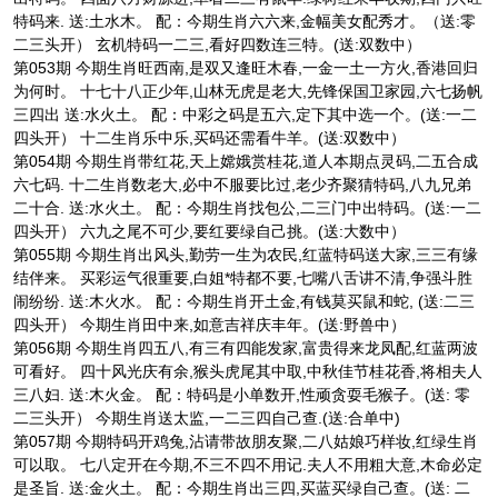
特码来. 送:土水木。 配：今期生肖六六来,金幅美女配秀才。（送:零
二三头开） 玄机特码一二三,看好四数连三特。(送:双数中）
第053期 今期生肖旺西南,是双又逢旺木春,一金一土一方火,香港回归
为何时。 十七十八正少年,山林无虎是老大,先锋保国卫家园,六七扬帆
三四出 送:水火土。 配：中彩之码是五六,定下其中选一个。(送:一二
四头开） 十二生肖乐中乐,买码还需看牛羊。(送:双数中）
第054期 今期生肖带红花,天上嫦娥赏桂花,道人本期点灵码,二五合成
六七码. 十二生肖数老大,必中不服要比过,老少齐聚猜特码,八九兄弟
二十合. 送:水火土。 配：今期生肖找包公,二三门中出特码。(送:一二
四头开） 六九之尾不可少,要红要绿自己挑。(送:大数中）
第055期 今期生肖出风头,勤劳一生为农民,红蓝特码送大家,三三有缘
结伴来。 买彩运气很重要,白姐*特都不要,七嘴八舌讲不清,争强斗胜
闹纷纷. 送:木火水。 配：今期生肖开土金,有钱莫买鼠和蛇, (送:二三
四头开） 今期生肖田中来,如意吉祥庆丰年。(送:野兽中）
第056期 今期生肖四五八,有三有四能发家,富贵得来龙凤配,红蓝两波
可看好。 四十风光庆有余,猴头虎尾其中取,中秋佳节桂花香,将相夫人
三八妇. 送:木火金。 配：特码是小单数开,性顽贪耍毛猴子。(送: 零
二三头开） 今期生肖送太监,一二三四自己查.(送:合单中)
第057期 今期特码开鸡兔,沾请带故朋友聚,二八姑娘巧样妆,红绿生肖
可以取。 七八定开在今期,不三不四不用记.夫人不用粗大意,木命必定
是圣旨. 送:金火土。 配：今期生肖出三四,买蓝买绿自己查。(送: 二