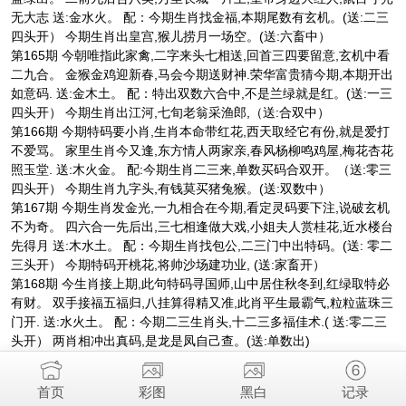
无大志 送:金水火。 配：今期生肖找金福,本期尾数有玄机。(送:二三
四头开） 今期生肖出皇宫,猴儿捞月一场空。(送:六畜中）
第165期 今朝唯指此家禽,二字来头七相送,回首三四要留意,玄机中看
二九合。 金猴金鸡迎新春,马会今期送财神.荣华富贵猜今期,本期开出
如意码. 送:金木土。 配：特出双数六合中,不是兰绿就是红。(送:一三
四头开） 今期生肖出江河,七旬老翁采渔郎,（送:合双中）
第166期 今期特码要小肖,生肖本命带红花,西天取经它有份,就是爱打
不爱骂。 家里生肖今又逢,东方情人两家亲,春风杨柳鸣鸡屋,梅花杏花
照玉堂. 送:木火金。 配:今期生肖二三来,单数买码合双开。（送:零三
四头开） 今期生肖九字头,有钱莫买猪兔猴。(送:双数中）
第167期 今期生肖发金光,一九相合在今期,看定灵码要下注,说破玄机
不为奇。 四六合一先后出,三七相逢做大戏,小姐夫人赏桂花,近水楼台
先得月 送:木水土。 配：今期生肖找包公,二三门中出特码。(送: 零二
三头开） 今期特码开桃花,将帅沙场建功业, (送:家畜开）
第168期 今生肖接上期,此句特码寻国师,山中居住秋冬到,红绿取特必
有财。 双手接福五福归,八挂算得精又准,此肖平生最霸气,粒粒蓝珠三
门开. 送:水火土。 配：今期二三生肖头,十二三多福佳术.( 送:零二三
头开） 两肖相冲出真码,是龙是凤自己查。(送:单数出)
第169期 今朝唯指此家禽,二字来头七相送,回首三四要留意,玄机中看
二九合。 十二生肖个个知,六合在前取投机,一字一句要留意,看好红波
首页
彩图
黑白
记录
在今期. 送:木金水。 配:今期生肖三三加,人怕出名猪怕壮, （送:一三