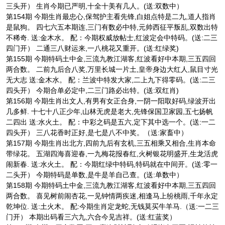
三头开） 生肖今期已严明,十全十美有几人。(送:双数中）
第154期 今期生肖最忠心,保驾护主看先锋,白姐点特是二九,道人指肖
是鼠狗。 四七六五本期连,三门有数必中特,元帅西征平叛乱,双数出特
不稀奇. 送:金木水。 配：今期权威放帖士,红波定会中特码。(送:二三
四门开） 二通三八财运来,一八桃花又重开。(送:红绿奖)
第155期 今期特码土中金,三流九教江湖客,红波看好中本期,三五四回
两合数。 二前九后合八奖,万里长城一片土,皇帝身边大红人,鼠目寸光
无大志 送:金木水。 配：兰波中特发大家,二上九下得零码。(送:二三
四头开） 今期合单必定中,二三门路必出特。(送:双红肖)
第156期 今期生肖出文人,有男有女正合身,一阴一阳取好码,绿波开出
几多鲜. 十七十八正少年,山林无虎是老大,先锋保国卫家园,五七扬帆
二四出 送:水火土。 配：中彩之码是五六,定下其中选一个。(送:一二
四头开） 三八花香时正好,是七是八不中奖。（送:家畜中）
第157期 今期生肖出北方,四前九后有玄机,三五相乘又相合,生肖本命
带绿花。 五湖四海喜迎春,一九梅花报春红,火树银花明盛开,生龙活虎
闹新春. 送:水火土。 配：今期红绿中特码,特码就在中间开。(送:零一
二头开） 今期特码是单数,是牛是羊自己查。(送:单数中）
第158期 今期特码土中金,三流九教江湖客,红波看好中本期,三五四回
两合数。 喜见树前闹杏花,一见钟情两疾迷,相逢马上纷桃雨,千年永定
乾坤位. 送:土火木。 配:今期生肖定龙蛇,无钱莫买牛羊马.（送:一二三
门开） 本期出码看三六九,六合今见吉祥。(送:红蓝奖）