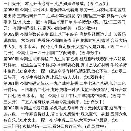
三四头开） 本期开头必有三,七八姐妹谁最威。(送:红蓝奖)
第058期 今期生肖出风头,老猴骑马倒着走,勤劳一生为农民,本期蓝红
定出特 三四出码开二二,亡羊补牢出能发,宰相府里三千客,算得一八今
期来 送:水火土。 配：今期生肖定开单,牛羊猪兔中奖。(送:二三四门
开） 今期特码找桂花,富家小姐多娇美, （送:小数中）
第059期 今期单数必定发,四上八下有蛇狗,唐憎取经西边走,红蓝得码
说你知。 六畜兴旺先看好,今期白兔依旧在.把握时机别错过,合双大码
中大奖. 送:木水金。 配:今期生肖定猴开,太监宫女是奴婢,（送:二三五
门开） 今期生肖一四开,团圆二字配码来。(送:单数中)
第060期 今期生肖来得猛,二九生肖有玄机,桃红柳绿映春辉,十六姑娘
巧样妆。 红波兰波两个样,买中特码要心机,真才是块好材料,牛蛇羊猪
中生肖. 送:金水火。 配：绿波今期有特码,请彩民放心下注。(送:零二
四头开） 今期生肖找管家,老鼠过街人人打。(送:双数中）
第061期 今期特码定荷花,一九合成桂花香,二牛七马合八码,蓝红二色
开特码。 三四相合二七开,龙吟虎啸一时发,太监当权众将乱,看好合数
二四七 送:金木水。 配：今期生肖土中找,牛羊狗猪中特奖。(送:零二
三头开） 二五六尾有钱拿,马会今期送特来。(送:双数中）
第062期 今期生肖最好查,羊兔马虎找特码,秀才元帅找杏花,透码有一
连八数。 十年寒窗将过去,苦奋甘来想荣华.珠光宝气一身新,五颜六色
各自乐. 送:水火土。 配：今期生肖二三头,六畜之中他最勤。(送: 一
二三门开) 玄机特码一二三,看好四数连三特。(送:双数中）