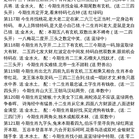
兵将. 送:金水火。 配：今期生肖找金福,本期尾数有玄机。(送:二三四
头开） 今期生肖定开龙,看来特码七点钟.(送:红绿码)
第117期 今生肖找桃花,老大老二定在家,二六三七正当时,一定身边有
特码。 单人上阵猜特码,是大是小自己猜,十二生肖叫老大,是鼠是龙自
己猜. 送;金木火。 配：本期五八有玄机,双数出来不稀奇.( 送:一二四
头开） 一八梅花二度开,三头之数定中奖。(送:蓝绿中）
第118期 今期生肖九字开,二上三下有玄机,二三今期选一码,除蓝取绿
大有财。 二五四七发大财,红波定在中间发,特码自然双数来,眼前机会
特码在. 送:金水火。 配：今期生肖二三来,石榴夫人找奴才。(送: 一
二三头开） 今期生肖实难猜,北帝一生不踏鞋.(送:野兽出)
第119期 今期生肖出北方,四前九后有玄机,三五相乘又相合,生肖本命
带红花。 龙王落水取灵码,一三四二三合到,佳成一唱好才文,鲜鱼只愿
水中养. 送:金水土。 配：十二生肖最忠诚,土字生肖有钱收。(送:一三
四头开） 今期生肖山大王,王朝马汉站两旁。(送:单数中）
第120期 今期生肖定猪猴,十大美女下江南,画蛇添足不应该,蓝绿两色
争春晖。 诗海经中有猛兽,十二生肖从它来,四面八方财源进,八面进财
金满堂. 送:金水土。 配：今期生肖最好找,买定虎狗有钱拿。(送: 二
三四门开） 今期生肖两角尖,独木成船双木林,（送:双数中）
第121期 今期生肖九字头,兔来本期看四九,伯乐千里寻良驹,绿红两波
开本期。 五谷丰登喜羊羊,六合开彩乐呵呵,花香鸟语成双对,金银财宝
随手拿. 送:木水土。 配：今期生肖找小姐,蓝蓝绿绿中特期。(送:零二