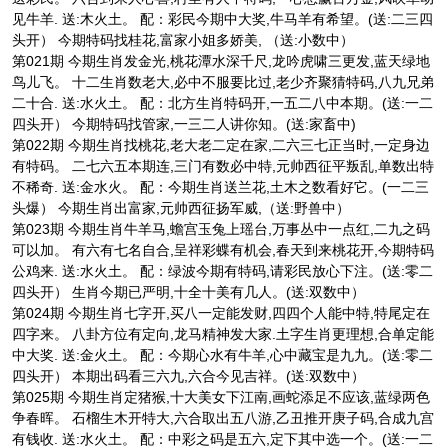
见牛羊. 送:木火土。 配：彩民今期中大奖,牛马羊有希望。(送:二三四
头开） 今期特码找桂花,富家小姐多娇美, （送:小数中）
第021期 今期生肖发金光,桃花潭水深千尺,龙吟虎啸三更发,蓝天绿地
鸟儿飞。 十二生肖数老大,必中不服要比过,老少齐聚猜特码,八九兄弟
二十合. 送:水火土。 配：北方生肖特码开,一五二八中本期。(送:一二
四头开） 今期特码找管家,一三二人讲你知。(送:家畜中)
第022期 今期生肖找桃花,老大老二定在家,二六三七正当时,一定身边
有特码。 二七六五本期连,三门有数必中特,元帅西征平叛乱,单数出特
不稀奇. 送:金水火。 配：今期生肖送兰花,土木之数看好它。(一二三
头爆） 今期生肖出富家,元帅西征扬军威,（送:野兽中）
第023期 今期生肖牛羊马,蟾宫玉兔上瑶台,万事丛中一点红,二九之码
可以加。 有六有七名自合,呈祥彩蝶有机会,春天到来桃花开,今期特码
公鸡来. 送:水火土。 配：绿波今期有特码,请彩民放心下注。(送:零二
四头开） 生肖今期已严明,十全十美有几人。(送:双数中）
第024期 今期生肖七字开,买八一定能发财,四四个人能中特,特尾定在
四字来。 八卦方位有定向,龙马精神发大家.土字生肖更理想,合单定能
中大奖. 送:金火土。 配：今期心水有牛羊,心中藏宝是九九。(送:零二
四头开） 本期出码看三六九,六合今见吉祥。(送:双数中）
第025期 今期生肖定猪猴,十大美女下江南,画蛇添足不应该,蓝绿两色
争春晖。 石榴生木开特大,六合取出五八游,乙丑推开庚子码,合成九宫
有钱收. 送:水火土。 配：中彩之码是五六,定下其中选一个。(送:一二