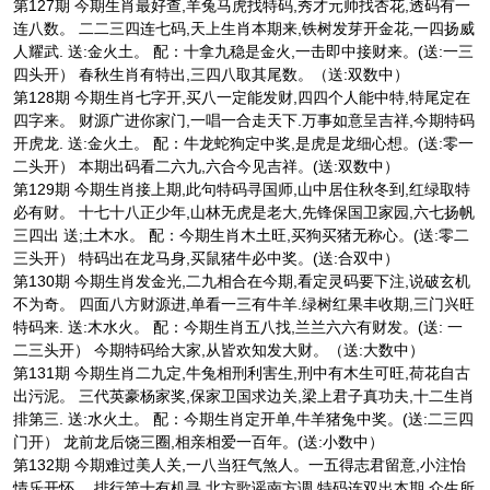
第127期 今期生肖最好查,羊兔马虎找特码,秀才元帅找杏花,透码有一
连八数。 二二三四连七码,天上生肖本期来,铁树发芽开金花,一四扬威
人耀武. 送:金火土。 配：十拿九稳是金火,一击即中接财来。(送:一三
四头开） 春秋生肖有特出,三四八取其尾数。（送:双数中）
第128期 今期生肖七字开,买八一定能发财,四四个人能中特,特尾定在
四字来。 财源广进你家门,一唱一合走天下.万事如意呈吉祥,今期特码
开虎龙. 送:金火土。 配：牛龙蛇狗定中奖,是虎是龙细心想。(送:零一
二头开） 本期出码看二六九,六合今见吉祥。(送:双数中）
第129期 今期生肖接上期,此句特码寻国师,山中居住秋冬到,红绿取特
必有财。 十七十八正少年,山林无虎是老大,先锋保国卫家园,六七扬帆
三四出 送;土木水。 配：今期生肖木土旺,买狗买猪无称心。(送:零二
三头开） 特码出在龙马身,买鼠猪牛必中奖。(送:合双中）
第130期 今期生肖发金光,二九相合在今期,看定灵码要下注,说破玄机
不为奇。 四面八方财源进,单看一三有牛羊.绿树红果丰收期,三门兴旺
特码来. 送:木水火。 配：今期生肖五八找,兰兰六六有财发。(送: 一
二三头开） 今期特码给大家,从皆欢知发大财。（送:大数中）
第131期 今期生肖二九定,牛兔相刑利害生,刑中有木生可旺,荷花自古
出污泥。 三代英豪杨家奖,保家卫国求边关,梁上君子真功夫,十二生肖
排第三. 送:水火土。 配：今期生肖定开单,牛羊猪兔中奖。(送:二三四
门开） 龙前龙后饶三圈,相亲相爱一百年。(送:小数中）
第132期 今期难过美人关,一八当狂气煞人。一五得志君留意,小注怡
情乐开怀。 排行第十有机寻,北方歌谣南方调.特码连双出本期,众生所