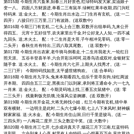
第015期 今期生肖六畜来,阳春三月好景色,红绿特码发大家,卖油娘子
变一八。 四面八方财源进,单看二三有鼠羊.绿树红果丰收期,四门兴旺
特码来. 送:金火土。 配：今期生肖出水边,二门生肖有玄机。(送:一二
四开） 八骏日行三万里,三门有波路。(送双数中)
第016期 今期三门有玄机,二七头上合三数,双数开出组单码,九来公开
得四五。 元宵十五好佳节,农夫家里出千金,叶公好龙人人知,一四不减
九回头. 送;木火土。 配：十二生肖是大哥,子午相冲见零码。(送:零一
二头开） 春秋生肖有特出,三四八取其尾数。（送:双数中）
第017期 今期生肖出农家,老牛骑马倒着走,十二生肖我老大,一轮红日
照天涯。 五谷丰登喜羊羊,六合开彩乐呵呵,花香鸟语成双对,金银财宝
随手拿. 送:水火土。 配：今期生肖六七开,上期夫人找秀才。(送: 一
二三门开） 今期特码找如意,太平盛世猪狗欢。（送:合单码）
第018期 今期生肖九字头,兔来本期看四九,伯乐千里寻良驹,绿红两波
开本期。 四四合五三二定,黑夜出门以到家,承到将王通命令,六一七九
一肖来. 送:金火土。 配：今期灵码地上找,三番五次鼠猪中。(送: 零
二三头开） 残羹剩饭充饥饿,沦落风尘姿婀娜。(送:双数开）
第019期 今期生肖开金花,大将无帅找小姐，红兰今期有玄机,猜中单
双有横财。 一边明主是此时,二头六七爆今期,七上八下来风时,财神赐
财家家福. 送:火水金。 配:今期生肖住山洞,日行千里是骏马。(送:一
三四头开) 一八梅花二度开,三头之数定中奖。(送:大数中）
第020期 今期生肖三七开,七步成诗真天子,烟花三月下江南,红蓝特码
送彩民。 六合到来人心喜,村里有人中特码,一心想赢百万金,风吹草动