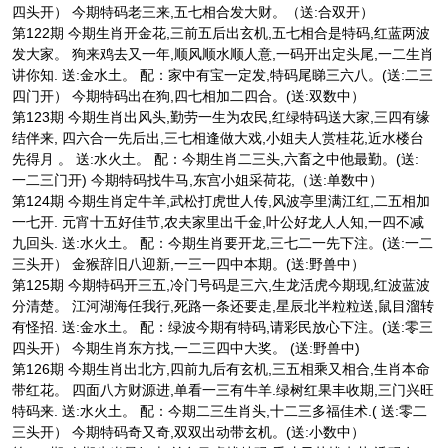
四头开） 今期特码老三来,五七相合发大财。（送:合双开）
第122期 今期生肖开金花,三前五后出玄机,五七相合是特码,红蓝两波
发大家。 狗来鸡去又一年,顺风顺水顺人意,一码开出定头尾,一二生肖
讲你知. 送:金水土。 配：家中有宝一定发,特码尾睇三六八。(送:二三
四门开） 今期特码出在狗,四七相加二四合。(送:双数中）
第123期 今期生肖出风头,勤劳一生为农民,红绿特码送大家,三四有缘
结伴来, 四六合一先后出,三七相逢做大戏,小姐夫人赏桂花,近水楼台
先得月 。 送:水火土。 配：今期生肖二三头,六畜之中他最勤。(送:
一二三门开) 今期特码找牛马,东宫小姐采荷花,（送:单数中）
第124期 今期生肖定牛羊,武松打虎世人传,风波亭里满江红,二五相加
一七开. 元宵十五好佳节,农夫家里出千金,叶公好龙人人知,一四不减
九回头. 送:水火土。 配：今期生肖要开龙,三七二一先下注。(送:一二
三头开） 金猴辞旧八迎新,一三一四中本期。(送:野兽中）
第125期 今期特码开三五,冷门号码是三六,生龙活虎今期现,红波蓝波
分清楚。 江河湖海任我行,死路一条还要走,星辰北半粒粒送,鼠目溜转
有怪招. 送:金水土。 配：绿波今期有特码,请彩民放心下注。(送:零三
四头开） 今期生肖东方找,一二三四中大奖。 (送:野兽中)
第126期 今期生肖出北方,四前九后有玄机,三五相乘又相合,生肖本命
带红花。 四面八方财源进,单看一三有牛羊.绿树红果丰收期,三门兴旺
特码来. 送:水火土。 配：今期二三生肖头,十二三多福佳术.( 送:零二
三头开） 今期特码奇又奇,双双出动带玄机。(送:小数中）