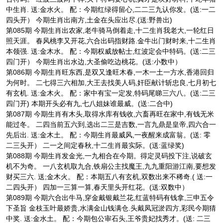
中生肖. 送:金水火。 配：今期红绿得留心,二二三九认你发。(送:一二
四头开） 今期生肖出南方,土金在头应出尽.(送:野兽出)
第085期 今期生肖出农家,老牛骑马倒着走,十二生肖我老大,一轮红日
照天涯。 春风桃李又开花,六合出码指财路.金牛出门财时来,十二生肖
本领强. 送:金木水。 配：今期权威放帖士,红波定会中特码。(送:二三
四门开） 今期生肖出水边,大圣偷吃边桃花。(送:小数中）
第086期 今期生肖旺东西,是双又逢旺木春,一木一土一方水,香港回归
为何时。 二七得三六相加,大王去找美人码,奸臣献计斩忠良,七月初七
有玄机. 送:金木火。 配：家中有宝一定发,特码尾睇三六八。(送:二三
四门开) 本期开头必有九,七八姐妹谁最威。(送:二合中)
第087期 今期生肖有木头,取得水库有钱收,六畜再旺在家中,有钱无米
能过冬。 二四当前五六到,选出二三是吉数,一言九鼎是皇帝,四六合一
先后出. 送:金木土。 配：今期生肖最威风,一夜醒来成富翁。(送: 零
二三头开） 二一之间定春秋,十二生肖最实际。(送:蓝绿奖)
第088期 今期生肖发金光,一九相合在今期。得定灵码投下注,说破玄
机不为奇。 一八玄机取九合,铁扇公主找魔王,九九重阳游江南,要想发
财买三六. 送;金木火。 配：本期五八有玄机,双数出来不稀奇.( 送:一
二四头开） 四加一三算一算,春天里头开红花。(送:双数中）
第089期 今期六合出牛马,穿金戴银戴兰花,红蓝特码有钱拿,三申五令
下圣旨 金枝玉叶最娇贵,水满金山钱满仓.头戴凤冠淤四方,彩民今期猜
中奖. 送:金水土。 配：今期包公审石头,王爷贵妃找秀才。(送: 二三