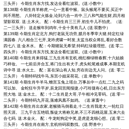
三头开） 今期生肖东方找,发达全看红波双。(送:小数中）
第138期 今期生肖羊称虎,一心一意看中猴。鼠头猴尾不要买,买正中
间不用愁。 八卦转定火炼金,论到六合一肖中,三八和气能生财,四月相
望影双双. 送:土木火。 配：今期生肖三三开,初生牛儿不怕虎。（送:
二一三头开） 送走猴年到鸡年,十全十美有几人 (送:双数中）
第139期 今期生肖定北方,狗打老鼠无功劳,腊月冬季宰大猪,特定红绿
满园春. 六八相合三七开,龙吟虎啸一时发,太监当权众将乱,看好合数
四七八 送:金木水。 配：今期猪鼠无希望,特码红绿最理想。(送:零二
四头开） 今期生肖东方找,发达全看红波双。(送:小数中）
第140期 今期生肖来得猛,三九生肖有玄机,桃红柳绿映春辉,十六姑娘
巧样妆。 一七前后并合五,将门生出有犬子,虎头蛇尾难成事,本期玄机
诗中寻 送:水火土。 配：富在深山有人知,穷在街边无人问。(送: 零二
三头开） 今期特码找牛马,东宫小姐采荷花,（送:单数中）
第141期 今期生肖牛羊马,蟾宫玉兔上瑶台,万事丛中一点红,二九之码
可以加。 金蛇狂午升平岁,辰龙回宫闻报捷,小巧玲珑有心机,日出东方
照大地. 送:金水土。 配：十二生肖是大哥,子午相冲见零码。(送:零一
二头开） 今期特码九开花,落难风凰不如鸡。（送:家畜中）
第142期 今期生肖出农家,老猴骑马倒着走,十二生肖我老大,一轮红日
照天涯。 三九千古五绝唱,叛徒大将称兄弟,不三不四桃花屋,五来六去
合七码. 送:木金火。 配：牛龙蛇狗定中奖,是虎是龙细心想。(送:零二
三头开） 今期生肖在南方,玄机特码双数找。(送:野兽中）