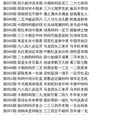
第037期 四六相冲克本期 今期特码应买三 二六七有码
第038期 双双对对今期来 三六七尾带玄机 猴后不带鸡
第039期 猜南猜北不能中 属土属水亦属金 欲钱看女人·
第040期 二五冲破必四六 三八与九当头数 蛇兔送财来
第041期 今期特码最好找 红头绿尾藏特码 坐马必中钱
第042期 双红单绿今期来 绿尾特码一定万 能敬神之物
第043期 三三今期定中特 特码可能是鼠蛇 红绿有玄机
第044期 单蓝生肖今期查 双双红波来中奖 中期开凶日
第045期 六八四八必定开 马龙四头三来开 马羊旺本期
第046期 头红尾绿定本期 中数红蓝未出特 虎蛇是本期
第047期 二七相助特码出 胆小如猫不成事 二字本加入
第048期 双蓝生肖它最大 绿波单数万大财 看三取七数
第049期 今期特码开二五 特尾应取一三五 一二双双来
第050期 获取奖来一生禄 灵蛇鼠洞一湖天 一定开红花)
第051期 特码中间示红蓝 双数必定爆特码 细羊足玄机
第052期 牛兄猪弟来报喜 羊前蛇到龙中间 牛猪中特码
第053期 六八四八必定开 马龙四头三来开 马羊旺本期
第054期 今期特码望二九’发财尽看二四六 牛羊发大财
第055期 双绿生肖有希望 最好再防一波红 句句说真话
第056期 敢问特码开多少 二三三四开本期 一五合码来
第057期 鸡狗本是同根生 三三四五不相同 百年难一见