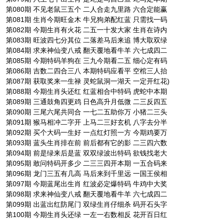
第080期 不见老鼠三五个 二人合走九里路 六合定能赢
第081期 生肖今期旺金木 牛兄狗弟配红蓝 只需找一码
第082期 今期生肖有火花 二五一十发大家 生肖在诗内
第083期 旺波四七分其位 二落差马后来追 博大取双绿
第084期 求来神仙变八戒 翻天覆地看牛羊 六七成四二
第085期 今期特码羊狗在 三九今期看二五 细心定有码
第086期 吉数二四合三八 本期特码应看平 空棺三人抬
第087期 获取奖来一生禄 灵蛇鼠洞一湖天 一定开红花)
第088期 今期生肖头还红 红蓝相合中特码 虎蛇中本期
第089期 三通鼓角四更鸡 日色高升月低微 二三反四五
第090期 三尾六尾共同合 一七二五助你万 小猪二三头
第091期 猴马相冲二字开 上马二三好玄机 八字去分半
第092期 买个大码一生好 一点红灯照一方 今期鸡要万
第093期 蓝头生肖排在前 前后都有它的影 二三四六数
第094期 前是绿来后是蓝 双双绿波出特码 欲钱找老大
第095期 敢问特码开多少 二三三四开本期 一五合码来
第096期 龙门三五有几高 马后来到千里远 一国王侯相
第097期 今期蓝尾出生肖 红波必定爆特码 牛鸡中大奖
第098期 求来神仙变八戒 翻天覆地看牛羊 六七成四二
第099期 出蓝出红防尾门 双绿生肖仔细杀 码开石头字
第100期 今期生肖头还绿 一左一右数相反 花开百日红