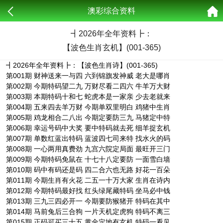
澳彩综合资料
┫
2026年全年资料┣：
【波色生肖玄机】(001-365)
┫2026年全年资料┣：【波色生肖诗】(001-365)
第001期 财神送来一与四 六到锦旗发神威 老大是哪肖
第002期 今期特码望二九 万财尽看二四六 牛羊万大财
第003期 本期特码十和七 蛇虎本是一家亲 少去老就来
第004期 五来四去羊万财 今期单双里明白 鸡猪中生肖
第005期 鸡龙相合二八出 今期定要防三九 马猪定中特
第006期 幸运号码中大奖 要中特码就去死 细羊捉玄机
第007期 单数红蓝出特码 蓝波四七司来特 找水火的码
第008期 一心两用真费劲 九宫六院定局面 最旺开三门
第009期 今期特码免鼠在 十七十八定要防 一面雪白墙
第010期 码中有码还是码 四二合六也无路 好花一百朵
第011期 今期生肖有火花 二五一十万大家 生肖在诗内
第012期 今期特码最好找 红头绿尾藏特码 坐马必中钱
第013期 三九三四必开一 今期要防猴猪开 特码在其中
第014期 马前兔后三合狗 一片天机定虎狗 特码不离三
第015期 正码可买三十五 黄金定地有玄机 特码一看见