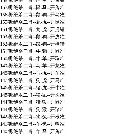
158期:绝杀二肖--虎-兔--开兔错
157期:绝杀二肖--鼠-马--开兔准
156期:绝杀二肖--鼠-狗--开马准
155期:绝杀二肖--龙-虎--开鼠准
154期:绝杀二肖--龙-虎--开虎错
153期:绝杀二肖--鼠-狗--开虎准
152期:绝杀二肖--鼠-狗--开狗错
151期:绝杀二肖--牛-狗--开鼠准
150期:绝杀二肖--牛-羊--开狗准
149期:绝杀二肖--马-羊--开龙准
148期:绝杀二肖--马-虎--开羊准
147期:绝杀二肖--狗-虎--开马准
146期:绝杀二肖--猪-虎--开牛准
145期:绝杀二肖--猪-鼠--开虎准
144期:绝杀二肖--猪-猴--开鼠准
143期:绝杀二肖--狗-猴--开猪准
142期:绝杀二肖--狗-兔--开猴准
141期:绝杀二肖--羊-兔--开狗准
140期:绝杀二肖--羊-马--开兔准