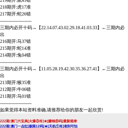
219期开:鼠43错
218期开:
虎17准
217期开:
蛇26错
----------------------
三期内必开十码→【22.14.07.43.02.29.18.41.03.33】←三期内必
出
216期开:马37错
215期开:
蛇14准
214期开:
兔04错
----------------------
三期内必开十码→【11.05.28.19.42.30.35.36.27.41】←三期内必
出
213期开:猴35准
212期开:
牛06错
211期开:
马01错
----------------------
如果觉得本站资料准确,请推荐给你的朋友一起欣赏!
222期:澳门六宝典[火爆③肖]★[赚钱⑥码]最新规律
222期:澳门一点红[极限12码]★[天机①肖]准到可怕