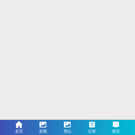
首页
彩图
黑白
记录
留言