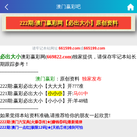
澳门赢彩吧
222期:澳门赢彩网【必出大小】原创资料
请牢记本站网址:
661599.com
或
665199.com
必出大小
澳彩赢彩网(
669822.com
)独家提供，请保存牢记本站长
期跟踪参考！
-------------------------
澳门赢彩
：原创资料
独家发布
222期:赢彩必出大小【大大大】开???准
221期:赢彩必出大小【
小小小
】开:
马01中
220期:赢彩必出大小【小小小】开:羊48错
-------------------------
如果觉得本站资料准确,请推荐给你的朋友一起欣赏!
222期:澳门六宝典[火爆③肖]★[赚钱⑥码]最新规律
222期:澳门一点红[极限12码]★[天机①肖]准到可怕