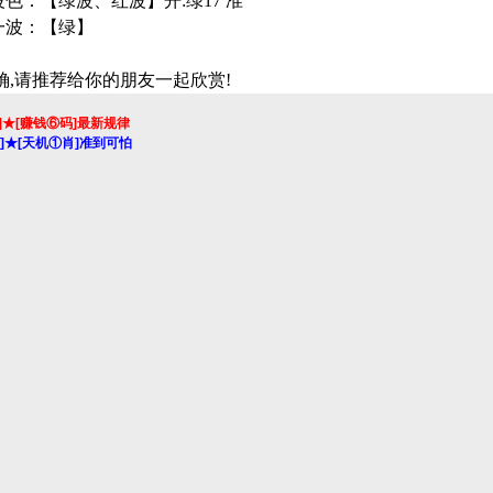
色：【绿波、红波】开:绿17 准
中一波：【绿】
,请推荐给你的朋友一起欣赏!
]★[赚钱⑥码]最新规律
码]★[天机①肖]准到可怕