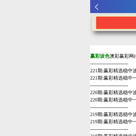
赢彩波色
澳彩赢彩网(
-------------------------
221期:
赢彩精选稳中波
221期:赢彩精选稳
-------------------------
220期:
赢彩精选稳中波
220期:赢彩精选稳
-------------------------
219期:
赢彩精选稳中波
219期:赢彩精选稳
-------------------------