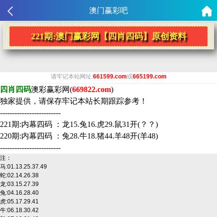
澳门赢彩吧
221期:澳门赢彩网【四肖四码】原创资料
请牢记本站网址:
661599.com
或
665199.com
四肖四码
澳彩赢彩网(
669822.com
)
独家提供，请保存牢记本站长期跟踪参考！
-------------------------
221期:内幕四码 ：龙15.兔16.虎29.鼠31
开
(？？
)
220期:内幕四码 ：兔28.牛18.猪44.羊48
开
(羊48
)
-------------------------
注：
马:01.13.25.37.49
蛇:02.14.26.38
龙:03.15.27.39
兔:04.16.28.40
虎:05.17.29.41
牛:06.18.30.42