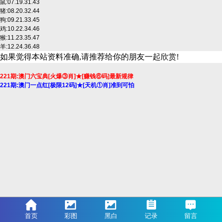
鼠:07.19.31.43
猪:08.20.32.44
狗:09.21.33.45
鸡:10.22.34.46
猴:11.23.35.47
羊:12.24.36.48
如果觉得本站资料准确,请推荐给你的朋友一起欣赏!
221期:澳门六宝典[火爆③肖]★[赚钱⑥码]最新规律
221期:澳门一点红[极限12码]★[天机①肖]准到可怕
首页
彩图
黑白
记录
留言