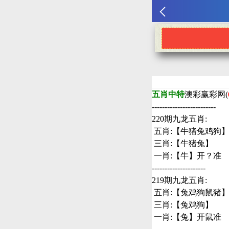
五
肖中特
澳彩赢彩网(
-------------------------
220期九龙五肖:
五肖:【牛猪兔鸡狗
三肖:【
牛猪兔
】
一肖:【牛】开？准
---------------------
219期九龙五肖:
五肖:【兔鸡狗鼠猪
三肖:【
兔鸡狗
】
一肖:【兔】开鼠准