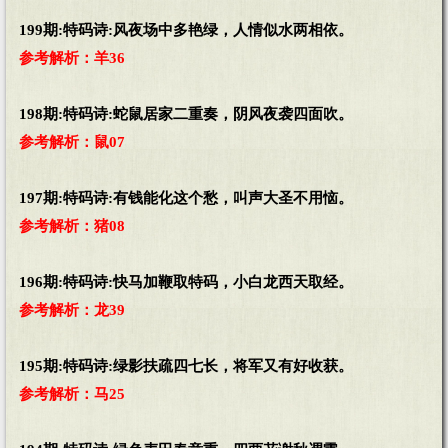
199期:特码诗:风夜场中多艳绿，人情似水两相依。
参考解析：羊36
198期:特码诗:蛇鼠居家二重奏，阴风夜袭四面吹。
参考解析：鼠07
197期:特码诗:有钱能化这个愁，叫声大圣不用恼。
参考解析：猪08
196期:特码诗:快马加鞭取特码，小白龙西天取经。
参考解析：龙39
195期:特码诗:绿影扶疏四七长，将军又有好收获。
参考解析：马25