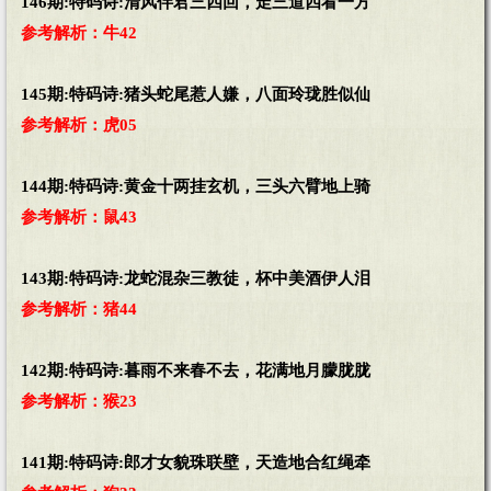
146期:特码诗:清风伴君三四回，走三道四看一方
参考解析：牛42
145期:特码诗:猪头蛇尾惹人嫌，八面玲珑胜似仙
参考解析：虎05
144期:特码诗:黄金十两挂玄机，三头六臂地上骑
参考解析：鼠43
143期:特码诗:龙蛇混杂三教徒，杯中美酒伊人泪
参考解析：猪44
142期:特码诗:暮雨不来春不去，花满地月朦胧胧
参考解析：猴23
141期:特码诗:郎才女貌珠联壁，天造地合红绳牵