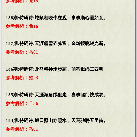
参考解析：龙15
188期:特码诗:蛇鼠相咬牛在观，事事顺心最如意。
参考解析：兔16
187期:特码诗:天涯霜雪齐凉宵，金鸡报晓晓光新。
参考解析：马01
186期:特码诗:龙马精神步步高，前程似绵二四明。
参考解析：猴23
185期:特码诗:天涯海角跟猴走，喜事临门快成双。
参考解析：羊36
184期:特码诗:旭日照山亦照水，天马驰聘五里街。
参考解析：马01