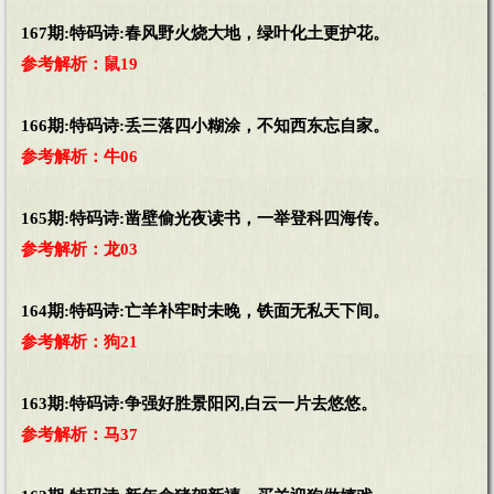
167期:特码诗:春风野火烧大地，绿叶化土更护花。
参考解析：鼠19
166期:特码诗:丢三落四小糊涂，不知西东忘自家。
参考解析：牛06
165期:特码诗:凿壁偷光夜读书，一举登科四海传。
参考解析：龙03
164期:特码诗:亡羊补牢时未晚，铁面无私天下间。
参考解析：狗21
163期:特码诗:争强好胜景阳冈,白云一片去悠悠。
参考解析：马37