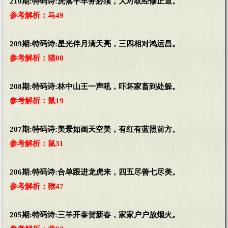
210期:特码诗:虎落平羊务必须，大对取经修正道。
参考解析：马49
209期:特码诗:星光伴月满天亮，三四相对鸿运昌。
参考解析：猪08
208期:特码诗:林中山王一声吼，吓坏家畜到处躲。
参考解析：鼠19
207期:特码诗:美景如画天空美，有红有蓝照前方。
参考解析：鼠31
206期:特码诗:合单跟进龙虎来，四五尽善七尽美。
参考解析：猴47
205期:特码诗:三羊开泰贺新春，家家户户放烟火。