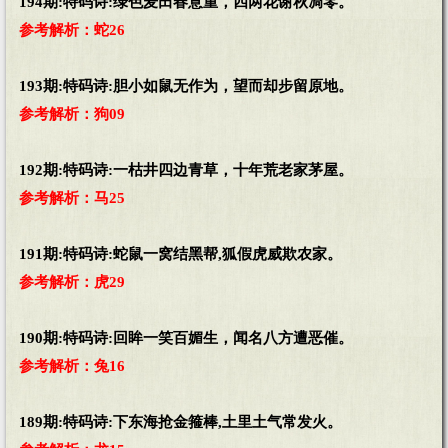
194期:特码诗:绿色麦田春意重，四两花谢秋凋零。
参考解析：蛇26
193期:特码诗:胆小如鼠无作为，望而却步留原地。
参考解析：狗09
192期:特码诗:一枯井四边青草，十年荒老家茅屋。
参考解析：马25
191期:特码诗:蛇鼠一窝结黑帮,狐假虎威欺农家。
参考解析：虎29
190期:特码诗:回眸一笑百媚生，闻名八方遭恶催。
参考解析：兔16
189期:特码诗:下东海抢金箍棒,土里土气常发火。