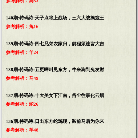
参考解析：狗33
140期:特码诗:天子点将上战场，三六大战擒窛王
参考解析：兔16
139期:特码诗:四七兄弟农家归，前程须连皆大吉
参考解析：羊24
138期:特码诗:五更啼叫见东方，牛来狗到兔发财
参考解析：马49
137期:特码诗:十大美女下江南，俗尘往事化云烟
参考解析：蛇26
136期:特码诗:日出东方蛇鸡现，鞍前马后为你来
参考解析：羊48