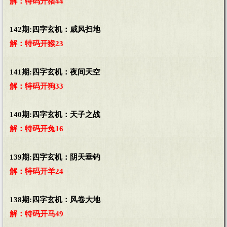
解：特码开猪44
142期:四字玄机：威风扫地
解：特码开猴23
141期:四字玄机：夜间天空
解：特码开狗33
140期:四字玄机：天子之战
解：特码开兔16
139期:四字玄机：阴天垂钓
解：特码开羊24
138期:四字玄机：风卷大地
解：特码开马49