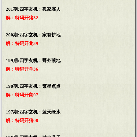
201期:四字玄机：孤家寡人
解：特码开猪32
200期:四字玄机：家有耕地
解：特码开龙39
199期:四字玄机：野外荒地
解：特码开羊36
198期:四字玄机：繁星点点
解：特码开鼠07
197期:四字玄机：蓝天绿水
解：特码开猪08