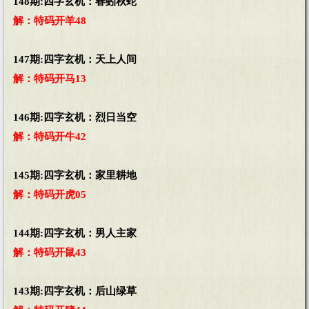
148期:四字玄机：春蚓秋蛇
解：特码开羊48
147期:四字玄机：天上人间
解：特码开马13
146期:四字玄机：烈日当空
解：特码开牛42
145期:四字玄机：家里耕地
解：特码开虎05
144期:四字玄机：男人主家
解：特码开鼠43
143期:四字玄机：后山绿草