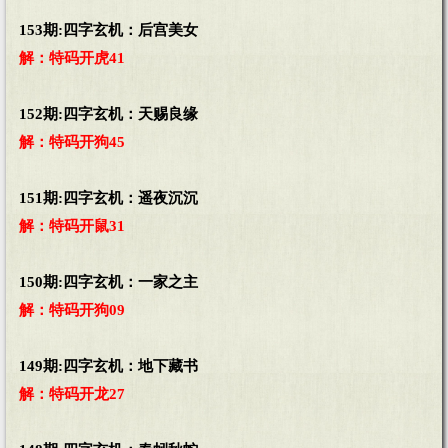
153期:四字玄机：后宫美女
解：特码开虎41
152期:四字玄机：天赐良缘
解：特码开狗45
151期:四字玄机：遥夜沉沉
解：特码开鼠31
150期:四字玄机：一家之主
解：特码开狗09
149期:四字玄机：地下藏书
解：特码开龙27