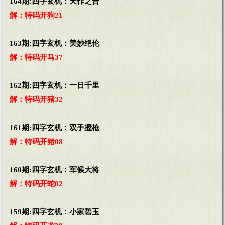
164期:四字玄机：天作之合
解：特码开狗21
163期:四字玄机：美妙绝伦
解：特码开马37
162期:四字玄机：一日千里
解：特码开猪32
161期:四字玄机：双手握枪
解：特码开猪08
160期:四字玄机：军候大将
解：特码开蛇02
159期:四字玄机：小家碧玉