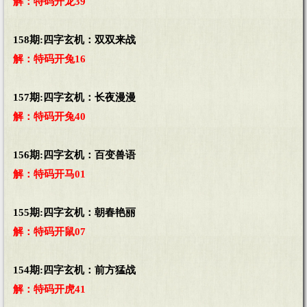
解：特码开龙39
158期:四字玄机：双双来战
解：特码开兔16
157期:四字玄机：长夜漫漫
解：特码开兔40
156期:四字玄机：百变兽语
解：特码开马01
155期:四字玄机：朝春艳丽
解：特码开鼠07
154期:四字玄机：前方猛战
解：特码开虎41