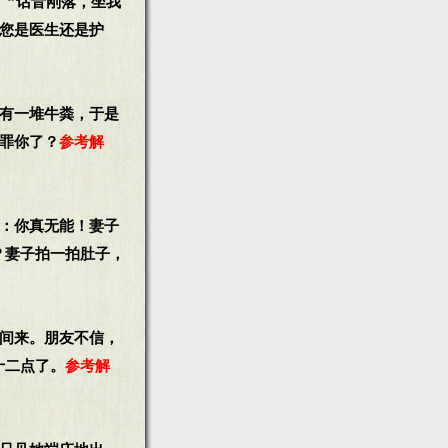
。”话音刚落，坐我
“您是医生还是护
侧有一堆牛粪，于是
得罪你了？
参考解
说：你真无能！妻子
？妻子拍一拍肚子，
时间来。朋友不信，
十二点了。
参考解