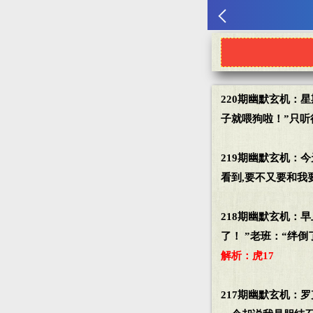
220期幽默玄机：
子就喂狗啦！”只听
219期幽默玄机：
看到,要不又要和我
218期幽默玄机：
了！ ”老班：“绊
解析：虎17
217期幽默玄机：