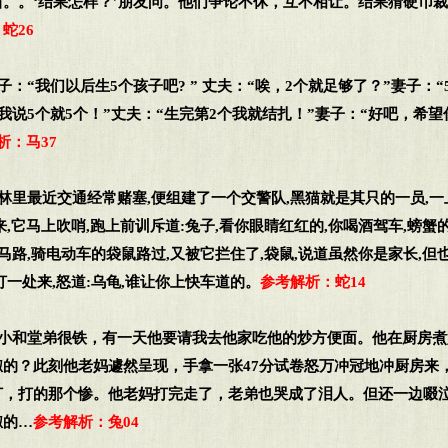
。。‘结果怎样？’朋友问。他们争论不休，互不相让。结果猜硬币
蛇26
子：“我们以后生5个孩子吧? ” 丈夫：“唉，2个就足够了？”妻子：“
“我说5个就5个！”丈夫：“生完第2个我就结扎！”妻子：“好吧，希
析：马37
森林里最近交通经常赌塞,便组建了一个交警队,黑猫就是其只的一员,一
来,它马上吹哨,跑上前训斥道:兔子,看你眼睛红红的,你喝酒驾车,螃蟹
穿马路,骑电动车的袋鼠路过,又被它拦住了,袋鼠,说道虽然你是家长,但
打一处来,怒道:乌龟,谁让你上快车道的。
参考解析：蛇14
从小和堂弟很铁，有一天他要请我去他家吃他的炒方便面。他在厨房
椒的？此刻他老妈遽然呈现，手拿一张47分试卷怒万冲冠地冲厨房来
打，打的那个惨。他老妈打完走了，老弟也哭成了泪人。但还一边啜
椒的…
参考解析：兔04