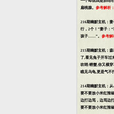
一个却说我是胆结石
扁桃腺。
参考解析：
216期幽默玄机：妻
行，2个！”妻子：
孩子……”。
参考解
215期幽默玄机：
了,看见兔子开车过
吹哨:螃蟹,你又横
瞧见乌龟,更是气不
214期幽默玄机：
要不要放小米红辣
边打边骂，边骂边
要不要放小米红辣