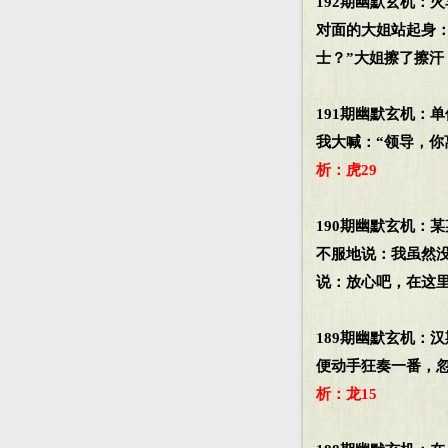
192期幽默玄机：
对面的大姐站起身：
士？”大姐擦了擦汗
191期幽默玄机：
我大喊：“领导，你
析：虎29
190期幽默玄机：
不服地说：我虽然
说：放心吧，在这
189期幽默玄机：
便动手狂奏一番，
析：龙15