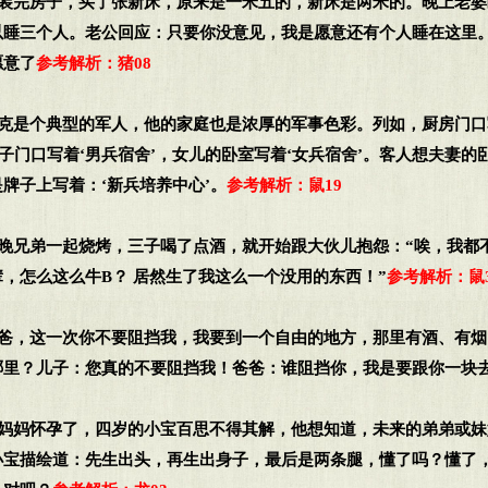
刚装完房子，买了张新床，原来是一米五的，新床是两米的。晚上老
以睡三个人。老公回应：只要你没意见，我是愿意还有个人睡在这里
愿意了
参考解析：猪08
杰克是个典型的军人，他的家庭也是浓厚的军事色彩。列如，厨房门口
儿子门口写着‘男兵宿舍’，女儿的卧室写着‘女兵宿舍’。客人想夫妻
牌子上写着：‘新兵培养中心’。
参考解析：鼠19
昨晚兄弟一起烧烤，三子喝了点酒，就开始跟大伙儿抱怨：“唉，我都
，怎么这么牛B？ 居然生了我这么一个没用的东西！”
参考解析：鼠3
爸爸，这一次你不要阻挡我，我要到一个自由的地方，那里有酒、有
哪里？儿子：您真的不要阻挡我！爸爸：谁阻挡你，我是要跟你一块
一妈妈怀孕了，四岁的小宝百思不得其解，他想知道，未来的弟弟或
小宝描绘道：先生出头，再生出身子，最后是两条腿，懂了吗？懂了