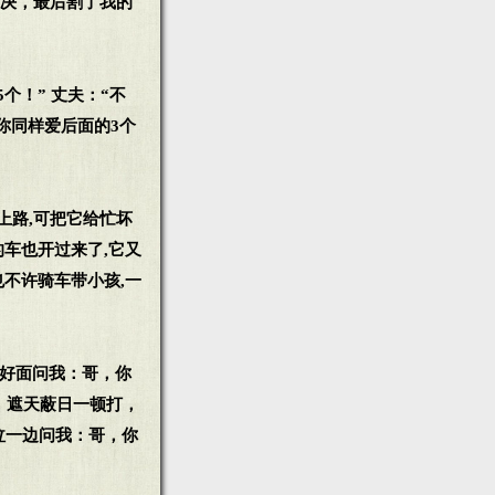
裁决，最后割了我的
5个！” 丈夫：“不
望你同样爱后面的3个
上路,可把它给忙坏
的车也开过来了,它又
也不许骑车带小孩,一
煮好面问我：哥，你
，遮天蔽日一顿打，
泣一边问我：哥，你