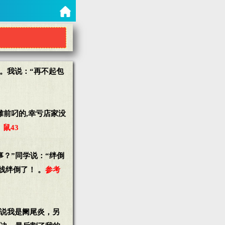
。我说：“再不起包
摊前叼的,幸亏店家没
鼠43
事？”同学说：“绊倒
线绊倒了！ 。
参考
生说我是阑尾炎，另