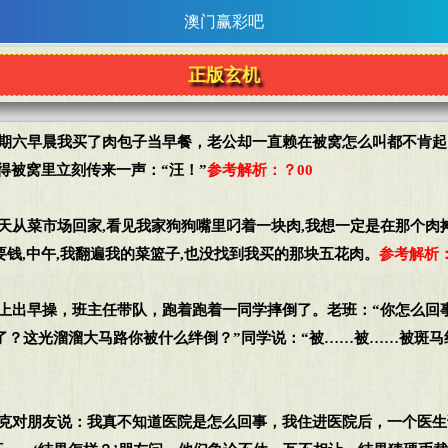
澳门赢彩吧
正版玄机
星期六早晨我买了肉包子当早餐，老公却一直赖在被窝怎么叫都不肯起
得被窝里立刻传来一声：“汪！”
参考解析：？00
今天从菜市场回家,看见我家狗狗嘴里叼着一块肉,我想一定是在那个肉
要钱,中午,我翻遍我的菜篮子,也没找到我买的那块五花肉。
参考解析：
早上出早操，班主任带队，跑着跑着一同学摔倒了。老班：“你怎么回
倒了？这光溜溜大马路你被什么绊倒？”同学说：“被……被……被斑马
罗克对朋友说：我真不知道医院是怎么回事，我住进医院后，一个医