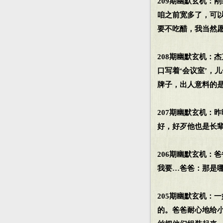
209期幽默玄机：
咱之前宽多了，可
要不吃醋，我当然
208期幽默玄机：
口写着‘会议室’，
牌子，出人意料的是
207期幽默玄机：
好，好歹他也是长辈
206期幽默玄机：
我要…爸爸：那是
205期幽默玄机：
的。爸爸耐心地给