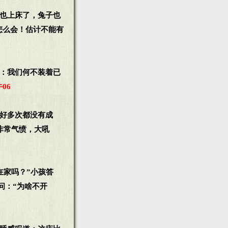
鼠也上床了，兔子也
怎么会！估计不能有
太：我们何不装着已
06
了好多次都没有成
非常气愤，大吼
在家吗？”小孩答
问：“为啥不开