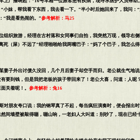
火车上广播响起：“16号车厢一位旅客患有疾病，现寻求医护人员帮助
“小妹，帮我看下东西，我去看一下。”半小时后她回来了，我问：
：“我是看热闹的。”
参考解析：马25
单位组织旅游，经理在古村落和女同事们自拍，我突然万现，领导右
离死（屎）不远了”经理啪啪给我两嘴巴子：“妈了个巴子，我怎么
某某妻子外出讨债久没回，几个月后妻子却空手而归。老公就生气地
没有要到钱，但是我把老板的孩子带回来了！老公大喜，问道：人呢
里面关着呢！。
参考解析：兔16
汉斯对朋友夸口说：我的钢琴真了不起，每当疯狂演奏时，便会报出
忽然间墙壁被敲得嘣，嘣山响，一老妇人大叫道：别吵了，现在已经