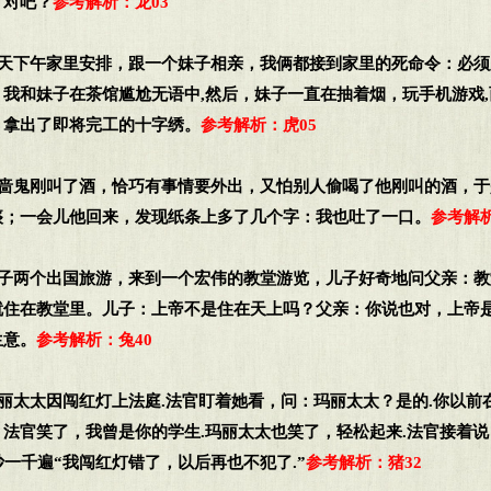
，对吧？
参考解析：龙03
昨天下午家里安排，跟一个妹子相亲，我俩都接到家里的死命令：必
我和妹子在茶馆尴尬无语中,然后，妹子一直在抽着烟，玩手机游戏
，拿出了即将完工的十字绣。
参考解析：虎05
吝啬鬼刚叫了酒，恰巧有事情要外出，又怕别人偷喝了他刚叫的酒，
痰；一会儿他回来，发现纸条上多了几个字：我也吐了一口。
参考解析
父子两个出国旅游，来到一个宏伟的教堂游览，儿子好奇地问父亲：
就住在教堂里。儿子：上帝不是住在天上吗？父亲：你说也对，上帝
生意。
参考解析：兔40
玛丽太太因闯红灯上法庭.法官盯着她看，问：玛丽太太？是的.你以前
法官笑了，我曾是你的学生.玛丽太太也笑了，轻松起来.法官接着
抄一千遍“我闯红灯错了，以后再也不犯了.”
参考解析：猪32