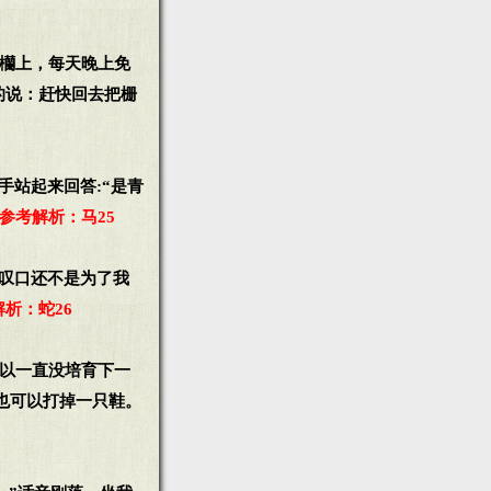
栅欗上，每天晚上免
的说：赶快回去把栅
手站起来回答:“是青
参考解析：马25
操叹口还不是为了我
析：蛇26
所以一直没培育下一
也可以打掉一只鞋。