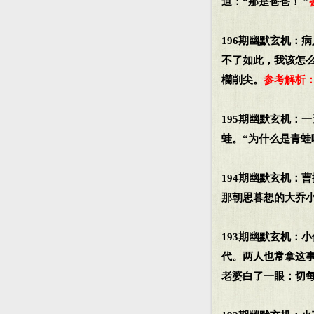
道：“那是爸爸！ ”
196期幽默玄机：
不了如此，我该怎
欗削尖。
参考解析：
195期幽默玄机：
蛙。“为什么是青蛙
194期幽默玄机：
那朝思暮想的大乔
193期幽默玄机：
代。两人也常拿这
老婆白了一眼：切