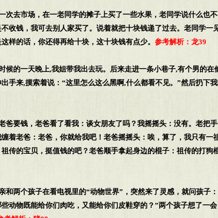
有一次去市场，在一老同学的摊子上买了一些水果，老同学说什么也
是不收钱，我可去别人家买了。说着就把十块钱递了过去。老同学一
是这样的话，你还得再给十块，这十块钱有点少。
参考解析：龙39
小时候的一天晚上,我姐带我出去玩。后来走进一条小巷子,有个男的在
出手来,摸索着说：“这里怎么这么黑啊,什么都看不见。”然后扔下
跟老爸要钱，老爸看了看我：谈女朋友了吗？我摇摇头：没有。老把
我缠着老爸：老爸，你就给我吧！老爸摇摇头：唉，算了，我只有一
：祖传的宝贝，挺值钱的吧？老爸顺手拿起身边的棍子：祖传的打狗
父亲和两个孩子在看电视里的“动物世界”，突然来了灵感，就问孩子
哪些动物既能给你们肉吃，又能给你们皮鞋穿的？”两个孩子想了一会