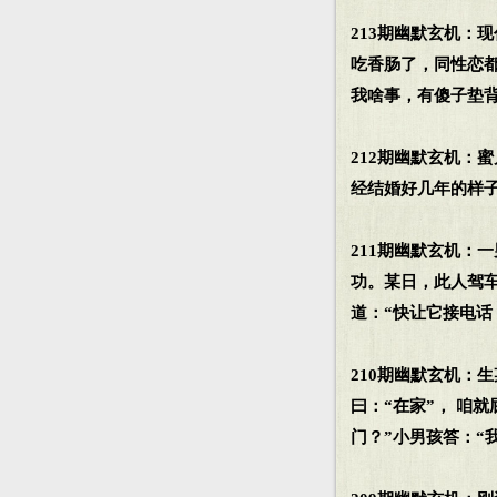
213期幽默玄机：
吃香肠了，同性恋
我啥事，有傻子垫
212期幽默玄机：
经结婚好几年的样
211期幽默玄机：
功。某日，此人驾车
道：“快让它接电话
210期幽默玄机：
曰：“在家”， 咱
门？”小男孩答：“