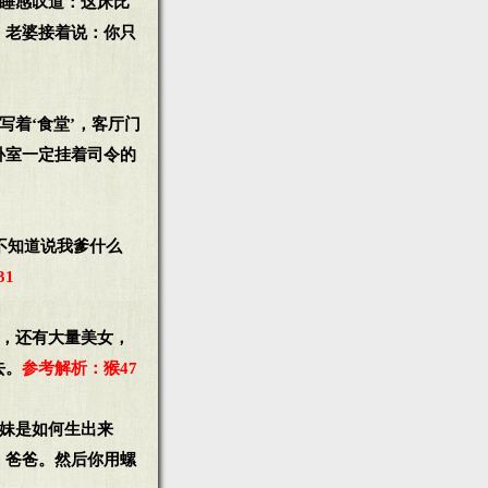
婆睡感叹道：这床比
。老婆接着说：你只
写着‘食堂’，客厅门
的卧室一定挂着司令的
不知道说我爹什么
1
烟，还有大量美女，
去。
参考解析：猴47
妹妹是如何生出来
，爸爸。然后你用螺