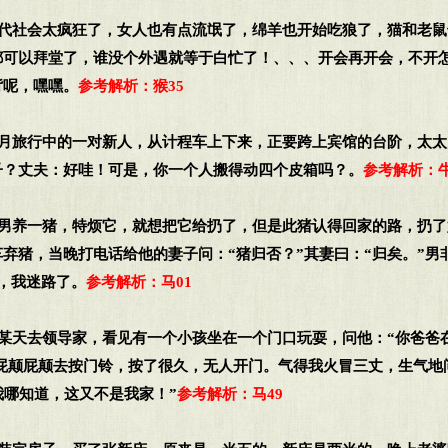
现代社会太疯狂了，女人也有点流氓了，绵羊也开始吃狼了，猫和老
都可以拜堂了，谁没个外遇就等于白忙了！、、、开会再开会，不开
背呢，嘿嘿。
参考解析：猴35
蜜月旅行中的一对新人，从计程车上下来，正要跨上宾馆的台阶，太
子？丈夫：好哇！可是，你一个人搬得动四个皮箱吗？。
参考解析：牛
一男养一猪，特烦它，就想把它给扔了，但是此猪认得回家的路，扔
弃猪，当晚打电话给他的妻子问：“猪归否？”其妻曰：“归矣。”男
，我迷路了。
参考解析：马01
生某天去领导家，看见有一个小孩坐在一个门口玩耍，问他：“你爸爸
就屁颠屁颠去按门铃，按了很久，无人开门。气得我火冒三丈，生气地
我哪知道，这又不是我家！”
参考解析：马49