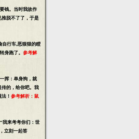
不要钱。当时我故作
见推脱不了了，于是
偷自行车,恶狠狠的瞪
我转身跑了。
参考解
手一挥：单身狗，就
祖传的，给你吧。我
棍法！
参考解析：鼠
：“我来考考你们：世
，立刻一起答