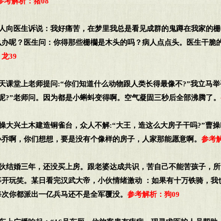
参考解析：猪08
病人向医生诉说：我好痛苦，在梦里我总是看见成群的鬼蹲在我家的
么办呢？医生问：你得那些栅欗是木头的吗？病人点点头。医生干脆
龙39
一天课堂上老师提问:“你们知道什么动物跟人类长得最像不?”我立马举
呢?”老师问。因为都是小蝌蚪变得啊。空气凝固三秒后全部沸腾了。
曹操大兴土木建造铜雀台，众人不解:“大王，造这么大房子干吗?”曹
小乔啊，你们想想，要是没有个像样的房子，人家那能愿意啊。
参考解
小伙结婚三年，还没买上房。跟老婆达成共识，苦自己不能苦孩子，
事开玩笑。某日看完汉武大帝，小伙情绪激动 ：如果有十万铁骑，我
每次你都派出一亿兵马还不是全军覆没。
参考解析：狗09