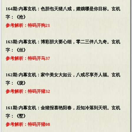
164期:内幕玄机：色胆包天猪八戒，嫦娥哪是你目标。玄机
字：《抢》
参考解析：特码开狗21
163期:内幕玄机：博彩胆大要心细，零二三伴八九奇。玄机
字：《丝》
参考解析：特码开马37
162期:内幕玄机：家中美女大如云，八戒尽享齐人福。玄机
字：《胧》
参考解析：特码开猪32
161期:内幕玄机：金猪报喜艳阳春，后知冷落到天明。玄机
字：《墅》
参考解析：特码开猪08