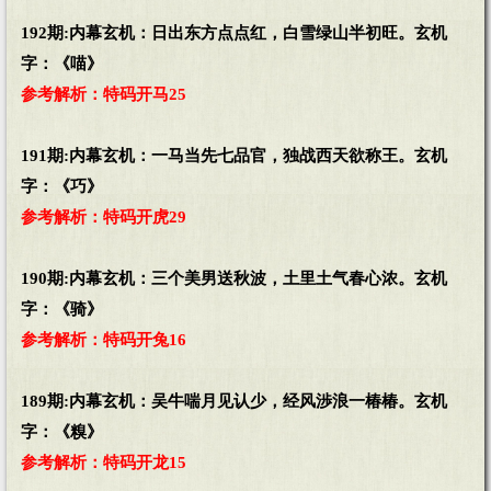
192期:内幕玄机：日出东方点点红，白雪绿山半初旺。玄机
字：《喵》
参考解析：特码开马25
191期:内幕玄机：一马当先七品官，独战西天欲称王。玄机
字：《巧》
参考解析：特码开虎29
190期:内幕玄机：三个美男送秋波，土里土气春心浓。玄机
字：《骑》
参考解析：特码开兔16
189期:内幕玄机：吴牛喘月见认少，经风渉浪一椿椿。玄机
字：《糗》
参考解析：特码开龙15