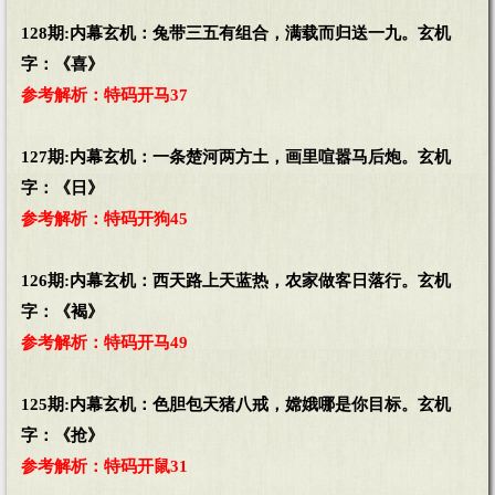
128期:内幕玄机：兔带三五有组合，满载而归送一九。玄机
字：《喜》
参考解析：特码开马37
127期:内幕玄机：一条楚河两方土，画里喧嚣马后炮。玄机
字：《日》
参考解析：特码开狗45
126期:内幕玄机：西天路上天蓝热，农家做客日落行。玄机
字：《褐》
参考解析：特码开马49
125期:内幕玄机：色胆包天猪八戒，嫦娥哪是你目标。玄机
字：《抢》
参考解析：特码开鼠31