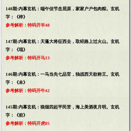
148期:内幕玄机：端午佳节念屈原，家家户户包肉粽。玄机
字：《梓》
参考解析：特码开羊48
147期:内幕玄机：天蓬大将征西去，取经路上过火山。玄机
字：《琨》
参考解析：特码开马13
146期:内幕玄机：一马当先七品官，独战西天欲称王。玄机
字：《未》
参考解析：特码开牛42
145期:内幕玄机：狼烟四起平民苦，海上美酒夜月明。玄机
字：《前》
参考解析：特码开虎05