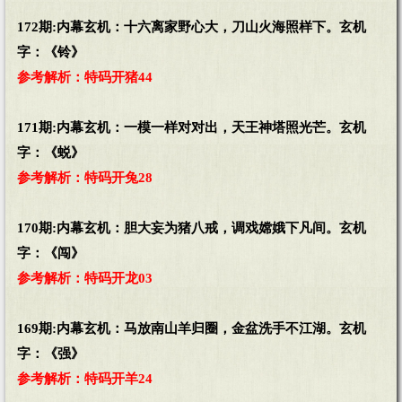
172期:内幕玄机：十六离家野心大，刀山火海照样下。玄机
字：《铃》
参考解析：特码开猪44
171期:内幕玄机：一模一样对对出，天王神塔照光芒。玄机
字：《蜕》
参考解析：特码开兔28
170期:内幕玄机：胆大妄为猪八戒，调戏嫦娥下凡间。玄机
字：《闯》
参考解析：特码开龙03
169期:内幕玄机：马放南山羊归圈，金盆洗手不江湖。玄机
字：《强》
参考解析：特码开羊24