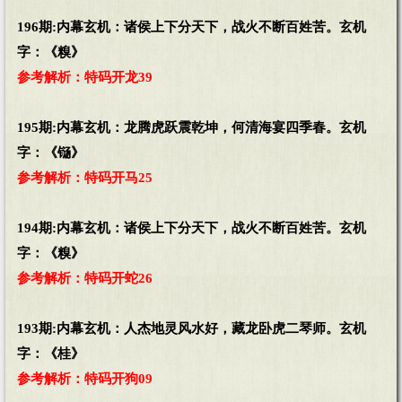
196期:内幕玄机：诸侯上下分天下，战火不断百姓苦。玄机
字：《糗》
参考解析：特码开龙39
195期:内幕玄机：龙腾虎跃震乾坤，何清海宴四季春。玄机
字：《铴》
参考解析：特码开马25
194期:内幕玄机：诸侯上下分天下，战火不断百姓苦。玄机
字：《糗》
参考解析：特码开蛇26
193期:内幕玄机：人杰地灵风水好，藏龙卧虎二琴师。玄机
字：《桂》
参考解析：特码开狗09