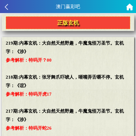
澳门赢彩吧
正版玄机
219期:内幕玄机：大自然天然野趣，牛魔鬼怪万圣节。玄机
字：《涉》
参考解析：特码开？00
218期:内幕玄机：张牙舞爪吓唬人，咂嘴弄舌嚼不停。玄机
字：《谊》
参考解析：特码开虎17
217期:内幕玄机：大自然天然野趣，牛魔鬼怪万圣节。玄机
字：《涉》
参考解析：特码开蛇26