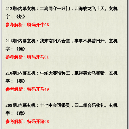
212期:内幕玄机：二狗同守一旺门，四海蛟龙飞上天。玄机
字：《烙》
参考解析：特码开牛06
211期:内幕玄机：我来南阳六合堂，事事不异昔日开。玄机
字：《倆》
参考解析：特码开马01
210期:内幕玄机：牛蛇大赛谁称王，赢得美女马和猪。玄机
字：《疾》
参考解析：特码开马49
209期:内幕玄机：十七中金话很灵，四二相合码收礼。玄机
字：《獳》
参考解析：特码开猪08