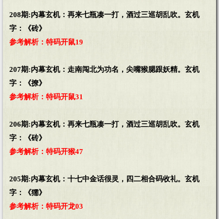
208期:内幕玄机：再来七瓶凑一打，酒过三巡胡乱吹。玄机
字：《砖》
参考解析：特码开鼠19
207期:内幕玄机：走南闯北为功名，尖嘴猴腮跟妖精。玄机
字：《撩》
参考解析：特码开鼠31
206期:内幕玄机：再来七瓶凑一打，酒过三巡胡乱吹。玄机
字：《砖》
参考解析：特码开猴47
205期:内幕玄机：十七中金话很灵，四二相合码收礼。玄机
字：《獳》
参考解析：特码开龙03