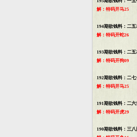
195期欲钱料：一
解：特码开马25
194期欲钱料：二
解：特码开蛇26
193期欲钱料：二
解：特码开狗09
192期欲钱料：二
解：特码开马25
191期欲钱料：二
解：特码开虎29
190期欲钱料：三