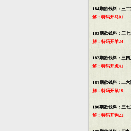
184期欲钱料：三
解：特码开马01
183期欲钱料：三
解：特码开羊24
182期欲钱料：三
解：特码开虎41
181期欲钱料：二
解：特码开鼠19
180期欲钱料：三
解：特码开狗21