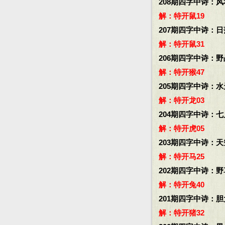
208期四字中诗：
解：特开鼠19
207期四字中诗：
解：特开鼠31
206期四字中诗：
解：特开猴47
205期四字中诗：
解：特开龙03
204期四字中诗：
解：特开虎05
203期四字中诗：
解：特开马25
202期四字中诗：
解：特开兔40
201期四字中诗：
解：特开猪32