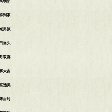
丹凤朝阳
吉祥到家
阳光男孩
烈日当头
三月双喜
万事大吉
后宫选美
天降吉时