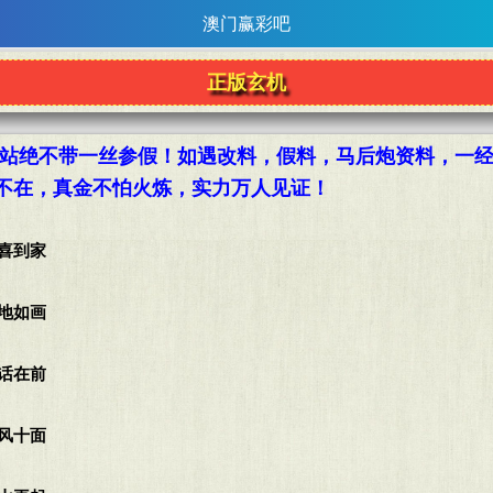
澳门赢彩吧
正版玄机
站绝不带一丝参假！如遇改料，假料，马后炮资料，一
处不在，真金不怕火炼，实力万人见证！
双喜到家
绿地如画
丑话在前
阴风十面