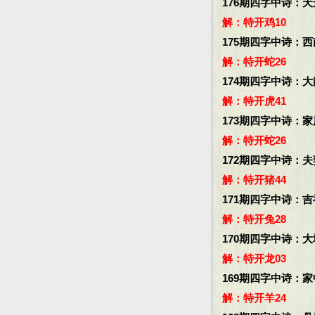
176期四字中诗：
解：特开鸡10
175期四字中诗：
解：特开蛇26
174期四字中诗：
解：特开虎41
173期四字中诗：
解：特开蛇26
172期四字中诗：
解：特开猪44
171期四字中诗：
解：特开兔28
170期四字中诗：
解：特开龙03
169期四字中诗：
解：特开羊24