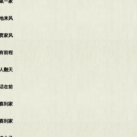
蛇鼠一家
大地来风
一贯家风
大有前程
丑人翻天
丑话在前
双喜到家
双喜到家