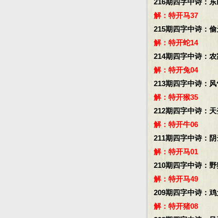
216期四字中诗：
解：特开马37
215期四字中诗：
解：特开蛇14
214期四字中诗：
解：特开兔04
213期四字中诗：
解：特开猴35
212期四字中诗：
解：特开牛06
211期四字中诗：
解：特开马01
210期四字中诗：
解：特开马49
209期四字中诗：
解：特开猪08