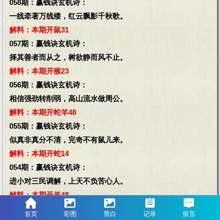
058期：赢钱诀玄机诗：
一线牵著万线缕，红云飘影千秋歌。
解料：本期开鼠31
057期：赢钱诀玄机诗：
择其善者而从之，树欲静而风不止。
解料：本期开猴23
056期：赢钱诀玄机诗：
相信强劲转削弱，高山流水做周公。
解料：本期开蛇羊48
055期：赢钱诀玄机诗：
似真非真分不清，完奇不有鼠儿来。
解料：本期开蛇14
054期：赢钱诀玄机诗：
进小对三民调解，上天不负苦心人。
解料：本期开羊48
053期：赢钱诀玄机诗：
首页
彩图
黑白
记录
留言