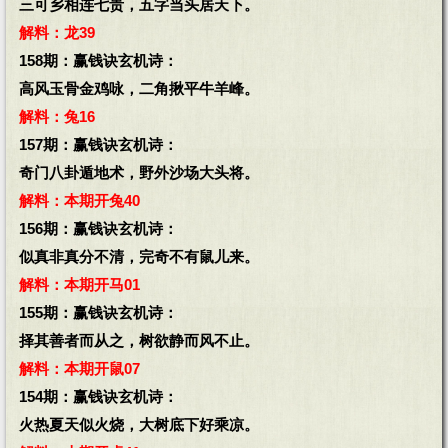
三可乡相连七贵，五字当头居天下。
解料：龙39
158期：赢钱诀玄机诗：
高风玉骨金鸡咏，二角揪平牛羊峰。
解料：兔16
157期：赢钱诀玄机诗：
奇门八卦遁地术，野外沙场大头将。
解料：本期开兔40
156期：赢钱诀玄机诗：
似真非真分不清，完奇不有鼠儿来。
解料：本期开马01
155期：赢钱诀玄机诗：
择其善者而从之，树欲静而风不止。
解料：本期开鼠07
154期：赢钱诀玄机诗：
火热夏天似火烧，大树底下好乘凉。