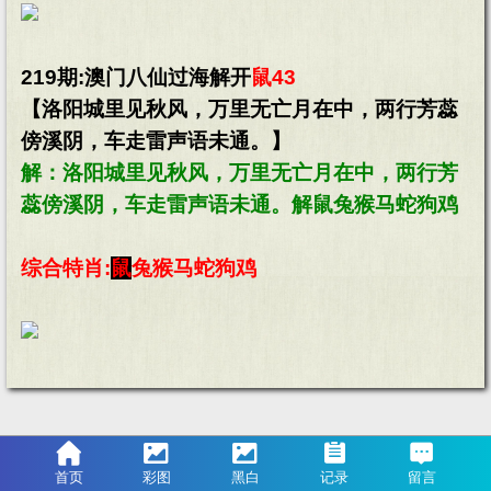
219期:澳门八仙过海解开
鼠43
【洛阳城里见秋风，万里无亡月在中，两行芳蕊
傍溪阴，车走雷声语未通。】
解：洛阳城里见秋风，万里无亡月在中，两行芳
蕊傍溪阴，车走雷声语未通。解鼠兔猴马蛇狗鸡
综合特肖:
鼠
兔猴马蛇狗鸡
首页
彩图
黑白
记录
留言