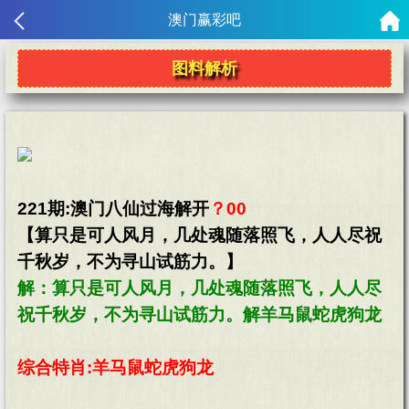
澳门赢彩吧
图料解析
221期:澳门八仙过海解开
？00
【算只是可人风月，几处魂随落照飞，人人尽祝
千秋岁，不为寻山试筋力。】
解：算只是可人风月，几处魂随落照飞，人人尽
祝千秋岁，不为寻山试筋力。解羊马鼠蛇虎狗龙
综合特肖:羊马鼠蛇虎狗龙