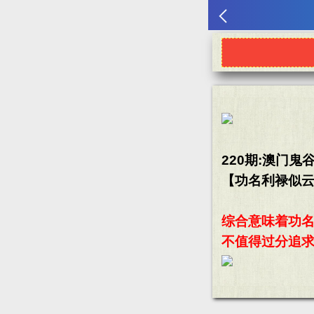
220期:澳门鬼
【功名利禄似
综合意味着功
不值得过分追